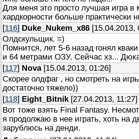
Для меня это просто лучшая игра в 
хардкорности больше практически ни
[
116
]
Duke_Nukem_x86
[15.04.2013, 
Олдскульщик. =)
Помнится, лет 5-6 назад гонял квак
и 64 метрами ОЗУ. Сейчас хз... Дюка 
[
117
]
Nova
[15.04.2013, 01:26]
Скорее олдфаг , но смотреть на игры
достаточно тяжело))
[
118
]
Eight_Bitnik
[27.04.2013, 11:27]
Вот тоже взять Final Fantasy. Несм
я продолжаю в нее играть, хоть на д
зарублюсь на денди.