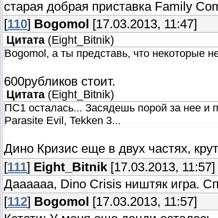
старая добрая приставка Family Comp
[
110
]
Bogomol
[17.03.2013, 11:47]
Цитата
(
Eight_Bitnik
)
Bogomol, а ты представь, что некоторые н
600рубликов стоит.
Цитата
(
Eight_Bitnik
)
ПС1 осталась... Засядешь порой за нее и про
Parasite Evil, Tekken 3...
Дино Кризис еще в двух частях, кру
[
111
]
Eight_Bitnik
[17.03.2013, 11:57]
Даааааа, Dino Crisis ништяк игра. С
[
112
]
Bogomol
[17.03.2013, 11:57]