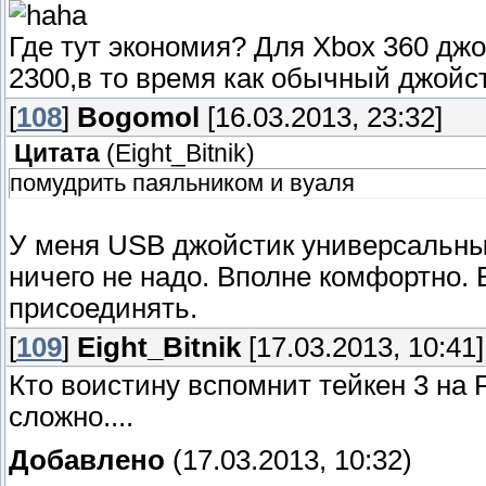
Где тут экономия? Для Xbox 360 джо
2300,в то время как обычный джойст
[
108
]
Bogomol
[16.03.2013, 23:32]
Цитата
(
Eight_Bitnik
)
помудрить паяльником и вуаля
У меня USB джойстик универсальный
ничего не надо. Вполне комфортно. Е
присоединять.
[
109
]
Eight_Bitnik
[17.03.2013, 10:41]
Кто воистину вспомнит тейкен 3 на P
сложно....
Добавлено
(17.03.2013, 10:32)