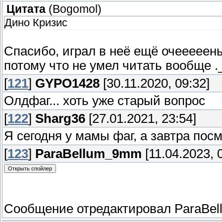
Цитата
(
Bogomol
)
Дино Кризис
Спасибо, играл в неё ещё очееееень
потому что не умел читать вообще ._
[
121
]
GYPO1428
[30.11.2020, 09:32]
Олдфаг... хоть уже старый вопрос
[
122
]
Sharg36
[27.01.2021, 23:54]
Я сегодня у мамы фаг, а завтра пос
[
123
]
ParaBellum_9mm
[11.04.2023, 
Сообщение отредактировал
ParaBe