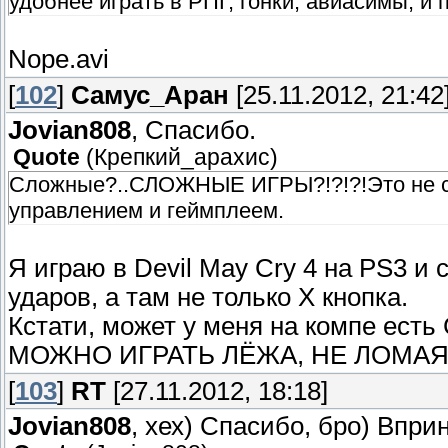
удобнее играть в РПГ, гонки, авиасимы, и
Nope.avi
[
102
]
Самус_Аран
[25.11.2012, 21:42
Jovian808
, Спасибо.
Quote
(
Крепкий_арахис
)
Сложные?..СЛОЖНЫЕ ИГРЫ?!?!?!Это не с
управлением и геймплеем.
Я играю в Devil May Cry 4 на PS3 
ударов, а там не только Х кнопка.
Кстати, может у меня на компе есть
МОЖНО ИГРАТЬ ЛЁЖА, НЕ ЛОМАЯ
[
103
]
RT
[27.11.2012, 18:18]
Jovian808
, хех) Спасибо, бро) Впри