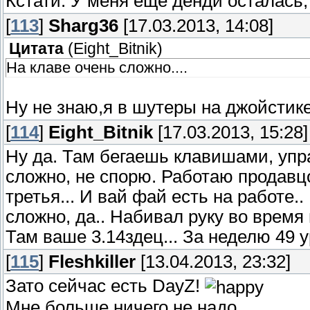
Кстати: У меня еще денди осталась,
[
113
]
Sharg36
[17.03.2013, 14:08]
Цитата
(
Eight_Bitnik
)
На клаве очень сложно....
Ну не знаю,я в шутеры на джойстике 
[
114
]
Eight_Bitnik
[17.03.2013, 15:28]
Ну да. Там бегаешь клавишами, упр
сложно, не спорю. Работаю продавц
третья... И вай фай есть на работе..
сложно, да.. Набивал руку во время 
Там ваше 3.14здец... За неделю 49 у
[
115
]
Fleshkiller
[13.04.2013, 23:32]
Зато сейчас есть DayZ!
Мне больше ничего не надо...