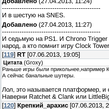
Добавлено
(27.04.2013, 11:24)
---------------------------------------------
И в шестую на SNES.
Добавлено
(27.04.2013, 11:27)
---------------------------------------------
И седьмую на PS1. И Chrono Trigger
народ, а кто помнит игру Clock Towe
[
119
]
RT
[07.06.2013, 19:05]
Цитата
(
Groxy
)
Раньше игры были прикольнее,например К
А сейчас банальные шутеры.
Лол, это называется платформер, и 
Наверни Ratchet & Clank или LittleBi
[
120
]
Крепкий_арахис
[07.06.2013, 2