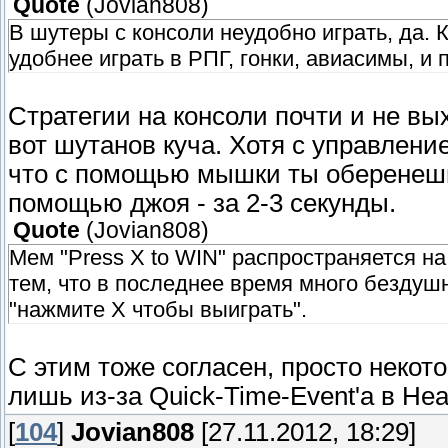
Quote
(
Jovian808
)
В шутеры с консоли неудобно играть, да. К
удобнее играть в РПГ, гонки, авиасимы, и
Стратегии на консоли почти и не вы
вот шутанов куча. Хотя с управлени
что с помощью мышки ты оберенешься
помощью джоя - за 2-3 секунды.
Quote
(
Jovian808
)
Мем "Press X to WIN" распространяется на
тем, что в последнее время много бездушн
"нажмите Х чтобы выиграть".
С этим тоже согласен, просто некот
лишь из-за Quick-Time-Event'а в Hea
[
104
]
Jovian808
[27.11.2012, 18:29]