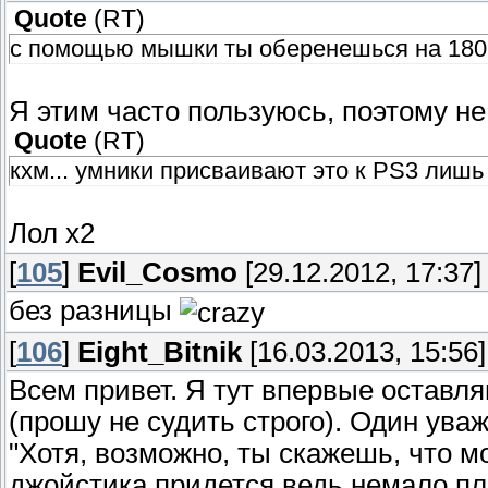
Quote
(
RT
)
с помощью мышки ты оберенешься на 180 
Я этим часто пользуюсь, поэтому не
Quote
(
RT
)
кхм... умники присваивают это к PS3 лишь 
Лол х2
[
105
]
Evil_Cosmo
[29.12.2012, 17:37]
без разницы
[
106
]
Eight_Bitnik
[16.03.2013, 15:56]
Всем привет. Я тут впервые оставл
(прошу не судить строго). Один ува
"Хотя, возможно, ты скажешь, что м
джойстика придется ведь немало пла