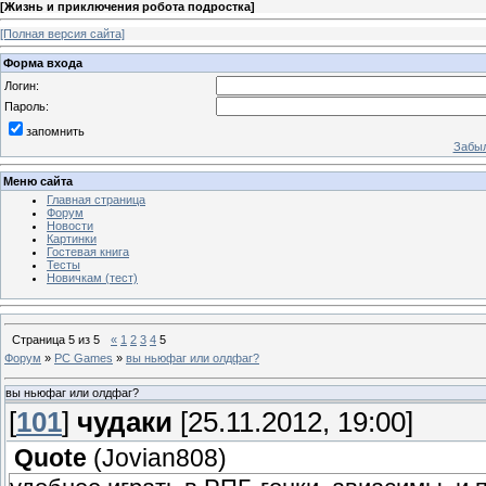
[
Жизнь и приключения робота подростка
]
[Полная версия сайта]
Форма входа
Логин:
Пароль:
запомнить
Забыл
Меню сайта
Главная страница
Форум
Новости
Картинки
Гостевая книга
Тесты
Новичкам (тест)
Страница
5
из
5
«
1
2
3
4
5
Форум
»
PC Games
»
вы ньюфаг или олдфаг?
вы ньюфаг или олдфаг?
[
101
]
чудаки
[25.11.2012, 19:00]
Quote
(
Jovian808
)