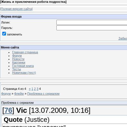
[
Жизнь и приключения робота подростка
]
[Полная версия сайта]
Форма входа
Логин:
Пароль:
запомнить
Забыл
Меню сайта
Главная страница
Форум
Новости
Картинки
Гостевая книга
Тесты
Новичкам (тест)
Страница
4
из
4
«
1
2
3
4
Форум
»
Флейм
»
Проблема с сериалом
Проблема с сериалом
[
76
]
Vic
[13.07.2009, 10:16]
Quote
(
Justice
)