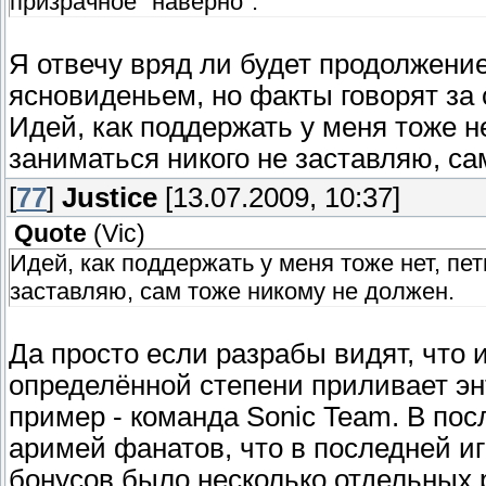
призрачное "наверно".
Я отвечу вряд ли будет продолжение,
ясновиденьем, но факты говорят за 
Идей, как поддержать у меня тоже н
заниматься никого не заставляю, са
[
77
]
Justice
[13.07.2009, 10:37]
Quote
(
Vic
)
Идей, как поддержать у меня тоже нет, пе
заставляю, сам тоже никому не должен.
Да просто если разрабы видят, что и
определённой степени приливает э
пример - команда Sonic Team. В пос
аримей фанатов, что в последней игр
бонусов было несколько отдельных 