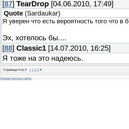
[
87
]
TearDrop
[04.06.2010, 17:49]
Quote
(
Sardaukar
)
Я уверен что есть вероятность того что в
Эх, хотелось бы....
[
88
]
Classic1
[14.07.2010, 16:25]
Я тоже на это надеюсь.
Страница
4
из
4
«
1
2
3
4
Полная версия сайта