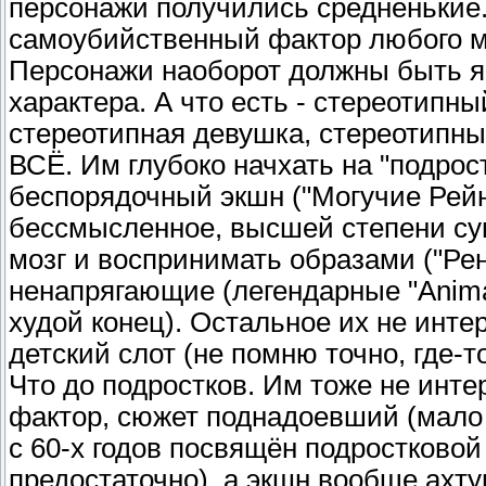
персонажи получились средненькие.
самоубийственный фактор любого му
Персонажи наоборот должны быть 
характера. А что есть - стереотипн
стереотипная девушка, стереотипн
ВСЁ. Им глубоко начхать на "подро
беспорядочный экшн ("Могучие Рейн
бессмысленное, высшей степени су
мозг и воспринимать образами ("Рен
ненапрягающие (легендарные "Animan
худой конец). Остальное их не интер
детский слот (не помню точно, где-т
Что до подростков. Им тоже не инт
фактор, сюжет поднадоевший (мало 
с 60-х годов посвящён подростковой 
предостаточно), а экшн вообще ахтун