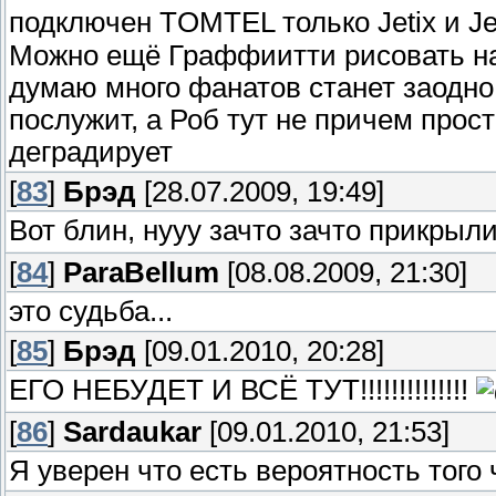
подключен TOMTEL только Jetix и Je
Можно ещё Граффиитти рисовать на
думаю много фанатов станет заодно
послужит, а Роб тут не причем прос
деградирует
[
83
]
Брэд
[28.07.2009, 19:49]
Вот блин, нууу зачто зачто прикрыл
[
84
]
ParaBellum
[08.08.2009, 21:30]
это судьба...
[
85
]
Брэд
[09.01.2010, 20:28]
ЕГО НЕБУДЕТ И ВСЁ ТУТ!!!!!!!!!!!!!!
[
86
]
Sardaukar
[09.01.2010, 21:53]
Я уверен что есть вероятность того