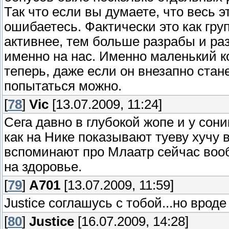
Так что если вы думаете, что весь 
ошибаетесь. Фактически это как гру
активнее, тем больше разрабы и ра
именно на нас. Именно маленький к
теперь, даже если он внезапно стане
попытаться можно.
[
78
]
Vic
[13.07.2009, 11:24]
Сега давно в глубокой жопе и у сони
как на Нике показывают туеву хучу 
вспоминают про Млаатр сейчас вооб
на здоровье.
[
79
]
А701
[13.07.2009, 11:59]
Justice соглашусь с тобой...но врод
[
80
]
Justice
[16.07.2009, 14:28]