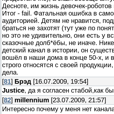
Десноте, им жизнь девочек-роботов 
Итог - fail. Фатальная ошибка в сам
аудиторией. Детям не нравится, по
браться не захотят (тут уже по пон
но это не удивительно, они есть у в
сказочные долб*ёбы, не иначе. Ник
детский канал в истории, он сущест
вошёл в наши дома в конце 50-х, и 
строго относятся с своей продукции,
дела.
[
81
]
Брэд
[16.07.2009, 19:54]
Justice
, да я согласен стабой,как б
[
82
]
millennium
[23.07.2009, 21:57]
Интересно почему у меня нет канала