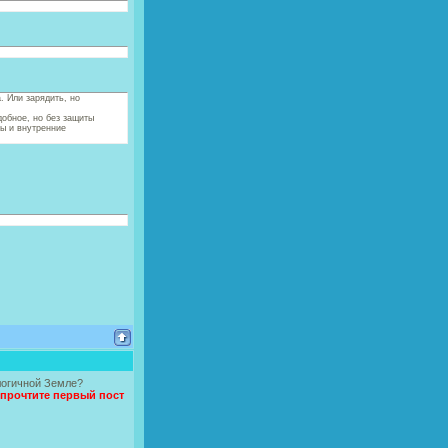
. Или зарядить, но
добное, но без защиты
мы и внутренние
логичной Земле?
 прочтите первый пост