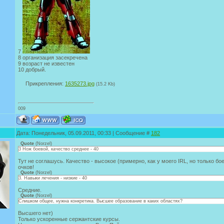
7
8 организация засекречена
9 возраст не известен
10 добрый.
Прикрепления:
1635273.jpg
(15.2 Kb)
009
Дата: Понедельник, 05.09.2011, 00:33 | Сообщение #
182
Quote
(
Norzel
)
3 Нож боевой, качество среднее - 40
Тут не соглашусь. Качество - высокое (примерно, как у моего IRL, но только б
очков!
Quote
(
Norzel
)
3. Навыки лечения - низкие - 40
Средние.
Quote
(
Norzel
)
Слишком общее, нужна конкретика. Высшее образование в каких областях?
Высшего нет)
Только ускоренные сержантские курсы.