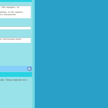
. Или зарядить, но
добное, но без защиты
мы и внутренние
ом электроника может
 уже. Тема совсем не о