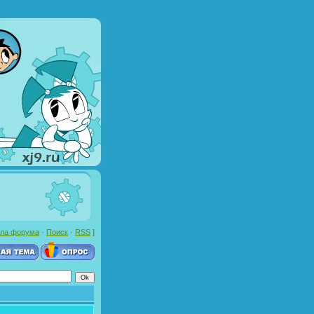
ла форума
·
Поиск
·
RSS
]