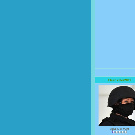
Fleshkiller2011
ДрÆмÆтург