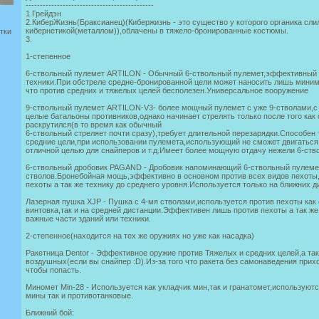
---------------------------------------------
1.Грейдэн
2.КиберЖизнь(Браксианец)(Кибержизнь - это существо у которого органика сли
кибернетикой(металлом)),облачены в тяжело-бронированные костюмы.
тки
3.
1-степенное
6-ствольный пулемет ARTILON - Обычный 6-ствольный пулемет,эффективный п
техники.При обстреле средне-бронированной цели может наносить лишь мини
что против средних и тяжелых целей бесполезен.Универсальное вооружение
9-ствольный пулемет ARTILON-V3- более мощный пулемет с уже 9-стволами,с
целые батальоны противников,однако начинает стрелять только после того как
раскрутился(в то время как обычный
6-ствольный стреляет почти сразу),требует длительной перезарядки.Способен 
средние цели,при использовании пулемета,использующий не сможет двигаться
отличной целью для снайперов и т.д.Имеет более мощную отдачу нежели 6-ст
6-ствольный дробовик PAGAND - Дробовик напоминающий 6-ствольный пулемет,
стволов.Бронебойная мощь,эффективно в основном против всех видов пехот
пехоты а так же технику до среднего уровня.Используется только на ближних д
Лазерная пушка XJP - Пушка с 4-мя стволами,используется против пехоты как
винтовка,так и на средней дистанции.Эффективен лишь против пехоты а так же
важные части зданий или техники.
2-степенное(находится на тех же оружиях но уже как насадка)
Ракетница Dentor - Эффективное оружие против Тяжелых и средних целей,а так
воздушных(если вы снайпер :D).Из-за того что ракета без самонаведения при
чтобы попасть.
Миномет Min-28 - Используется как укладчик мин,так и гранатомет,используют
мины так и противотанковые.
Ближний бой: