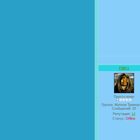
FSR-1
Просто юзер
Группа: Жители Тремор
Сообщений:
33
Репутация:
14
Статус:
Offline