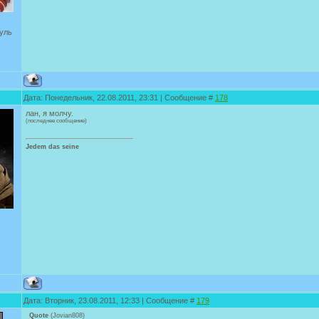
уль
Дата: Понедельник, 22.08.2011, 23:31 | Сообщение #
178
лан, я молчу.
(последнее сообщение)
Jedem das seine
Дата: Вторник, 23.08.2011, 12:33 | Сообщение #
179
Quote
(
Jovian808
)