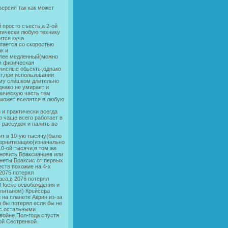
ерсия так как может
 просто съесть,а 2-ой
ктически любую технику
ится куча
гается со скоростью
к и
более медленный(можно
я физическая
тяжелые обьекты,однако
ет,при использовании
ому слишком длительно
днако не умирает и
ническую часть тем
,может вселятся в любую
и практически всегда
о чаще всего работает в
 рассудок и палить во
ит в 10-ую тысячу(было
бернитизацию(изначально
0-ой тысячи,в том же
новить Браксианцев или
анеты Браксис от первых
ств похожие на 4-х
2075 потерял
аса,в 2076 потерял
т.После освобождения и
апитаном) Крейсера
й на планете Акрин из-за
н бы потерял если бы не
 с остальными
войне.Пол-года спустя
ой Сестренкой.