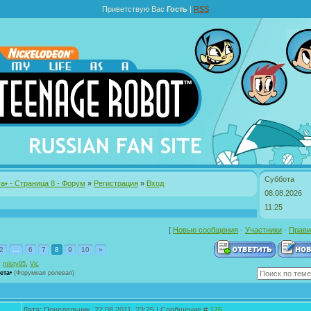
Приветствую Вас
Гость
|
RSS
Суббота
та• - Страница 8 - Форум
»
Регистрация
»
Вход
08.08.2026
11:25
[
Новые сообщения
·
Участники
·
Прави
2
…
6
7
8
9
10
»
,
,
misty95
Vic
ета•
(Форумная ролевая)
Дата: Понедельник, 22.08.2011, 23:25 | Сообщение #
176