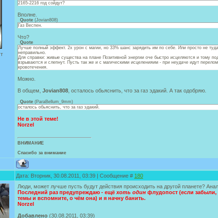
2165-2216 год сойдут?
Вполне.
Quote
(
Jovian808
)
Газ Веспен.
Что?
Quote
Лучше полный эффект. 2х урон с магии, но 33% шанс зарядить им по себе. Или просто не туда
неправильно.
ут
Для справки: живые существа на плане Позитивной энергии оче быстро исцеляются и тому по
взрываются и слепнут. Пусть так же и с магическими исцеленияим - при неудаче идут перело
кровотечения.
Можно.
В общем,
Jovian808
, осталось обьяснить, что за газ эдакий. А так одобряю.
Quote
(
ParaBellum_9mm
)
осталось обьяснить, что за газ эдакий.
Не в этой теме!
Norzel
ВНИМАНИЕ
Спасибо за внимание
Дата: Вторник, 30.08.2011, 03:39 | Сообщение #
180
Люди, может лучше пусть будут действия происходить на другой планете? Ана
Последний раз предупреждаю - ещё
хоть один
флудопост (если забыли,
темы и вспомните, о чём она) и я начну банить.
Norzel
Добавлено
(30.08.2011, 03:39)