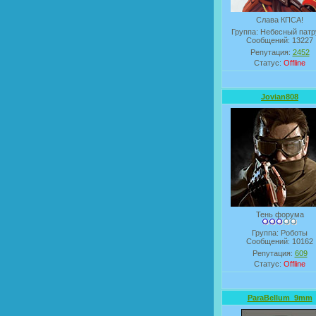
Слава КПСА!
Группа: Небесный патр
Сообщений:
13227
Репутация:
2452
Статус:
Offline
Jovian808
Тень форума
Группа: Роботы
Сообщений:
10162
Репутация:
609
Статус:
Offline
ParaBellum_9mm