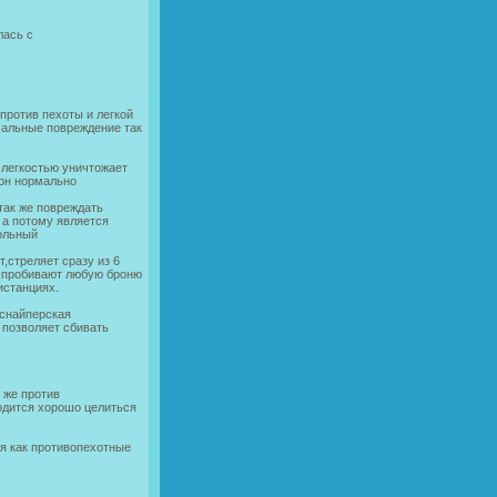
лась с
ротив пехоты и легкой
мальные повреждение так
 легкостью уничтожает
 он нормально
так же повреждать
 а потому является
вольный
стреляет сразу из 6
ы,пробивают любую броню
истанциях.
 снайперская
 позволяет сбивать
 же против
ходится хорошо целиться
ся как противопехотные