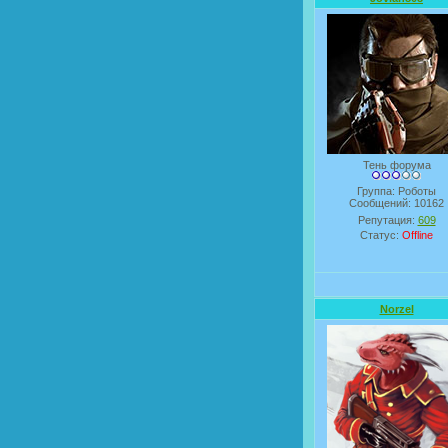
Тень форума
Группа: Роботы
Сообщений:
10162
Репутация:
609
Статус:
Offline
Norzel