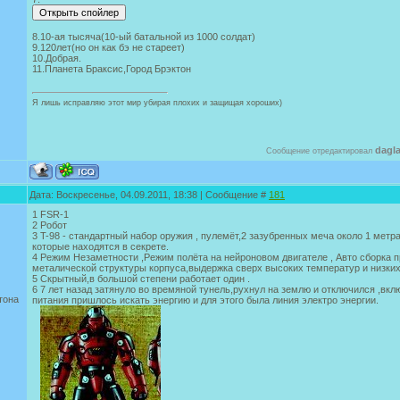
8.10-ая тысяча(10-ый батальной из 1000 солдат)
9.120лет(но он как бэ не стареет)
10.Добрая.
11.Планета Браксис,Город Брэктон
Я лишь исправляю этот мир убирая плохих и защищая хороших)
dagl
Сообщение отредактировал
Дата: Воскресенье, 04.09.2011, 18:38 | Сообщение #
181
1 FSR-1
2 Робот
3 T-98 - стандартный набор оружия , пулемёт,2 зазубренных меча около 1 метр
которые находятся в секрете.
4 Режим Незаметности ,Режим полёта на нейроновом двигателе , Авто сборка 
металической структуры корпуса,выдержка сверх высоких температур и низких
5 Скрытный,в большой степени работает один .
6 7 лет назад затянуло во времяной тунель,рухнул на землю и отключился ,вк
тона
питания пришлось искать энергию и для этого была линия электро энергии.