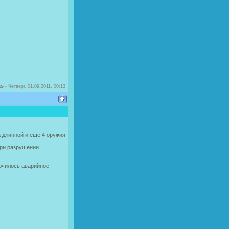
as
-
Четверг, 01.09.2011, 00:13
а длинной и ещё 4 оружия
при разрушении
.
лючилось аварийное