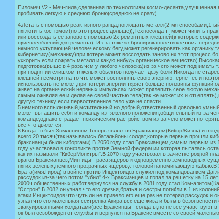
Пиломеч V2 - Меч-пила,сделанная по технологиям космо-десанта,улучшенная в
пробивать легкую и среднюю броню(среднюю не сразу)
4.Летать с помощью реактивного ранца,поглощать металл(2-мя способами,1-ый
поглотить костюмом(но это процесс дольше)),Техносолда т- может чинить пра
или воссоздать ее заново с помощью 2х ремонтных клешней(в которых содерж
приспособлений для ремонта). Из-за тяжело-бронированности костюма передви
немного уступающей человеческому бегу,может регенерировать как органику,та
кибернетику(механику)при потере может воссоздать заново но этот процесс 
ускорить если сожрать металл и какую нибудь органическое вещество).Высока
подготовка(выше в 4 раза чем у любого человека)из-за чего может поднимать 
при поднятии слишком тяжелых обьектов получает дозу боли.Никогда не старе
клешней,несмотря на то что может восполнять свою энергию,теряет ее и поэт
использовать не может,при потери энергии теряет больше половины функций,о
живет на органический нервных импульсах.Может прилепить себе любую меха
самым оживляя ее и делая ее своей частью тела(так же может их и отцеплять)
другую технику если первостепенное тело уже не спасти.
5.немного вспыльчивый,мстительный но добрый,отвественный,довольно умный 
может вытащить себя и команду из тяжелого положения,общительный из-за чег
команде,однако страдает психическим растройством из-за чего может потерять
все что движется.
6.Когда-то был Землянином.Теперь является Браксианцем(КиберЖизнь) и вход
всего 20 тысяч(так назывались батальйоны солдат,которые первые прошли ки
браксианцы были киборгами).В 2050 году стал Браксианцем,самым первым из 1
году участвовал в конфликте против Земной федерации,которая пыталась оста
как их называли "КиберМонстры".В 2070 году участвовал в зачистке родной пл
врагов Браксианцев,Мин-иды - раса ящеров и одновременно земноводных суще
ногих,зеленых,немного прозрачных ящеров,с головой напоминающую жабью.В 
Брата(имя:Гирод) в войне против Инцектоидов,служил под командованием Дагл
рассудок из-за чего потом "убил" 4-х Браксианцев и попал за решетку на 15 ле
2000ч общественных работ,вернулся на службу,в 2081 году стал Ком-алитом(К
"Острон".В 2082 он узнал что его друзья,братья и сестры погибли в 1 из колони
атаки Инцектоидов,что чуть ли не привело его еще раз не потерял рассудок,и о
узнал что его маленькая сестренка Акира все еще жива и была в безопасности
эвакуированными солдатами(все Браксинцы - солдаты,но не все учавствуют в 
он был освобожден от службы и вернулся на Браксис вместе со своей маленьк
7.