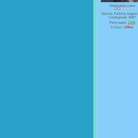
Шинигами-сама
Группа: Роботы-подрос
Сообщений:
9087
Репутация:
1298
Статус:
Offline