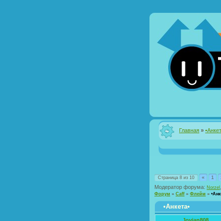
Главная
»
•Анке
«
1
Страница
8
из
10
Модератор форума:
Norzel
Форум
»
Caff
»
Флейм
»
•Анк
•Анкета•
Jovian808