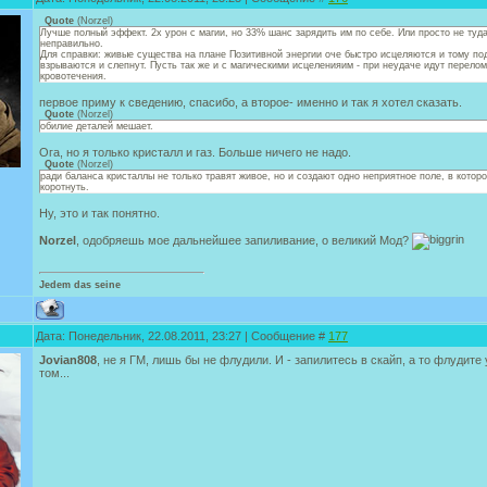
Quote
(
Norzel
)
Лучше полный эффект. 2х урон с магии, но 33% шанс зарядить им по себе. Или просто не туда
неправильно.
Для справки: живые существа на плане Позитивной энергии оче быстро исцеляются и тому по
взрываются и слепнут. Пусть так же и с магическими исцеленияим - при неудаче идут перело
кровотечения.
первое приму к сведению, спасибо, а второе- именно и так я хотел сказать.
Quote
(
Norzel
)
обилие деталей мешает.
Ога, но я только кристалл и газ. Больше ничего не надо.
Quote
(
Norzel
)
ради баланса кристаллы не только травят живое, но и создают одно неприятное поле, в котор
коротнуть.
Ну, это и так понятно.
Norzel
, одобряешь мое дальнейшее запиливание, о великий Мод?
Jedem das seine
Дата: Понедельник, 22.08.2011, 23:27 | Сообщение #
177
Jovian808
, не я ГМ, лишь бы не флудили. И - запилитесь в скайп, а то флудите
том...