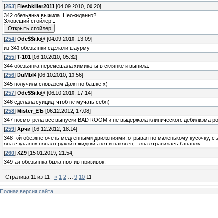
[
253
]
Fleshkiller2011
[04.09.2010, 00:20]
342 обезьянка выжила. Неожиданно?
Зловещий спойлер...
[
254
]
Ode$$itk@
[04.09.2010, 13:09]
из 343 обезьянки сделали шаурму
[
255
]
T-101
[06.10.2010, 05:32]
344 обезьянка перемешала химикаты в склянке и выпила.
[
256
]
DuMbI4
[06.10.2010, 13:56]
345 получила словарём Даля по башке х)
[
257
]
Ode$$itk@
[06.10.2010, 17:14]
346 сделала суицид, чтоб не мучать себя)
[
258
]
Mister_EЪ
[06.12.2012, 17:08]
347 посмотрела все выпуски BAD ROOM и не выдержала клинического дебилизма ро
[
259
]
Арчи
[06.12.2012, 18:14]
348- ой обезяне очень медленными движениями, отрывая по маленькому кусочку, съ
она случаяно попала рукой в жидкий азот и наконец... она отравилась бананом...
[
260
]
XZ9
[15.01.2019, 21:54]
349-ая обезьянка была против прививок.
Страница
11
из
11
«
1
2
…
9
10
11
Полная версия сайта