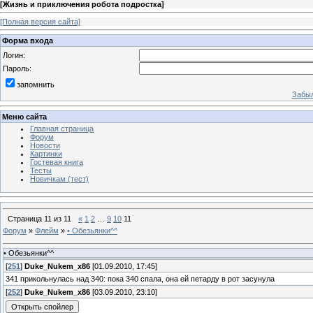
[
Жизнь и приключения робота подростка
]
[Полная версия сайта]
Форма входа
Логин:
Пароль:
запомнить
Забыл
Меню сайта
Главная страница
Форум
Новости
Картинки
Гостевая книга
Тесты
Новичкам (тест)
Страница
11
из
11
«
1
2
…
9
10
11
Форум
»
Флейм
»
• Обезьянки^^
• Обезьянки^^
[
251
]
Duke_Nukem_x86
[01.09.2010, 17:45]
341 прикольнулась над 340: пока 340 спала, она ей петарду в рот засунула
[
252
]
Duke_Nukem_x86
[03.09.2010, 23:10]