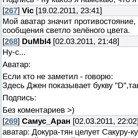
[
267
]
Vic
[19.02.2011, 23:41]
Мой аватар значит противостояние, 
сообщения светло зелёного цвета.
[
268
]
DuMbI4
[02.03.2011, 21:48]
Ну-с...
Аватар:
Если кто не заметил - говорю:
Здесь Джен показывает букву "D",та
Подпись:
Без коментариев >)
[
269
]
Самус_Аран
[02.03.2011, 22:02
аватар: Докура-тян целует Сакуру-к