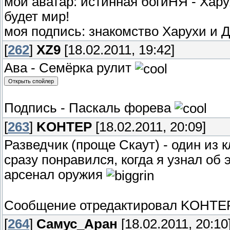
мой аватар: истинная богиНЯ - Хару
будет мир!
моя подпись: знакомство Харухи и 
[
262
]
XZ9
[18.02.2011, 19:42]
Ава - Семёрка рулит
Подпись - Паскаль форева
[
263
]
KOHTEP
[18.02.2011, 20:09]
Разведчик (проще Скаут) - один из к
сразу понравился, когда я узнал об 
арсенал оружия
Сообщение отредактировал
KOHTE
[
264
]
Самус_Аран
[18.02.2011, 20:10