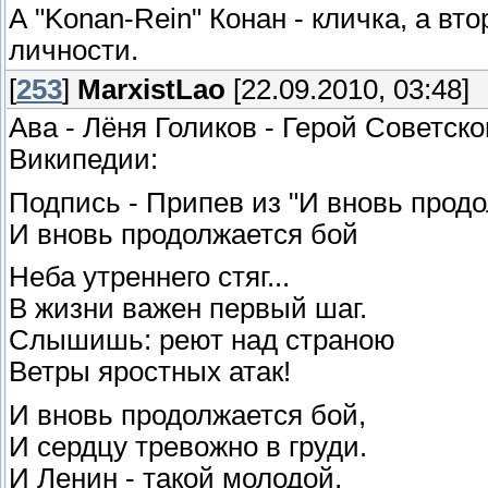
А "Konan-Rein" Конан - кличка, а вт
личности.
[
253
]
MarxistLao
[22.09.2010, 03:48]
Ава - Лёня Голиков - Герой Советск
Википедии:
Подпись - Припев из "И вновь продо
И вновь продолжается бой
Неба утреннего стяг...
В жизни важен первый шаг.
Слышишь: реют над страною
Ветры яростных атак!
И вновь продолжается бой,
И сердцу тревожно в груди.
И Ленин - такой молодой,