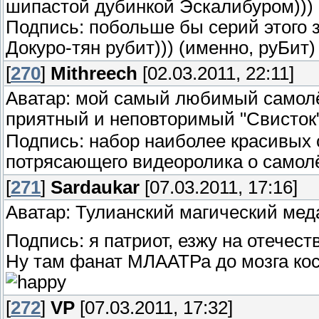
шипастой дубинкой Эскалибуром)))
Подпись: побольше бы серий этого з
Докуро-тян рубит))) (именно, руБит)
[
270
]
Mithreech
[02.03.2011, 22:11]
Аватар: мой самый любимый самолё
приятный и неповторимый "Свисток
Подпись: набор наиболее красивых с
потрясающего видеоролика о самолё
[
271
]
Sardaukar
[07.03.2011, 17:16]
Аватар: Тулианский магический меда
Подпись: я патриот, езжу на отече
Ну там фанат МЛААТРа до мозга кос
[
272
]
VP
[07.03.2011, 17:32]