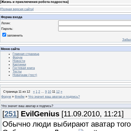
[
Жизнь и приключения робота подростка
]
[Полная версия сайта]
Форма входа
Логин:
Пароль:
запомнить
Забыл
Меню сайта
Главная страница
Форум
Новости
Картинки
Гостевая книга
Тесты
Новичкам (тест)
Страница
11
из
12
«
1
2
…
9
10
11
12
»
Форум
»
Флейм
»
Что значит ваш аватар и подпись?
Что значит ваш аватар и подпись?
[
251
]
EvilGenius
[11.09.2010, 11:21]
Обычно люди выбирают аватар того 