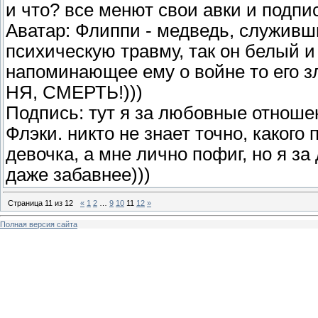
и что? все менют свои авки и подпи
Аватар: Флиппи - медведь, служивш
психическую травму, так он белый и
напоминающее ему о войне то его зл
НЯ, СМЕРТЬ!)))
Подпись: тут я за любовные отноше
Флэки. никто не знает точно, какого 
девочка, а мне лично пофиг, но я за 
даже забавнее)))
Страница
11
из
12
«
1
2
…
9
10
11
12
»
Полная версия сайта