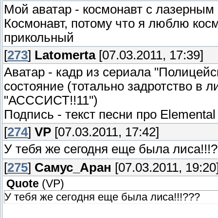
Мой аватар - космонавт с лазерным
Космонавт, потому что я люблю кос
прикольный
[
273
]
Latomerta
[07.03.2011, 17:39]
Аватар - кадр из сериала "Полицей
состояние (тотально задротство в ли
"АСССИСТ!!11")
Подпись - текст песни про Elementa
[
274
]
VP
[07.03.2011, 17:42]
У тебя же сегодня еще была лиса!!!
[
275
]
Самус_Аран
[07.03.2011, 19:20
Quote
(
VP
)
У тебя же сегодня еще была лиса!!!???