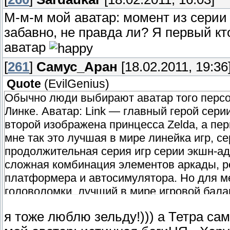
М-м-м мой аватар: момент из серии
забавно, не правда ли? Я первый к
аватар
[
261
]
Самус_Аран
[18.02.2011, 19:36
Quote
(
EvilGenius
)
Обычно люди выбирают аватар того персон
Линке. Аватар: Link — главный герой серии
второй изображена принцесса Zelda, а перв
мне так это лучшая в мире линейка игр, с
продолжительная серия игр серии экшн-ад
сложная комбинация элементов аркады, ро
платформера и автосимулятора. Но для м
головоломки, лучший в мире игровой бала
я тоже люблю зельду!))) а Тетра сам