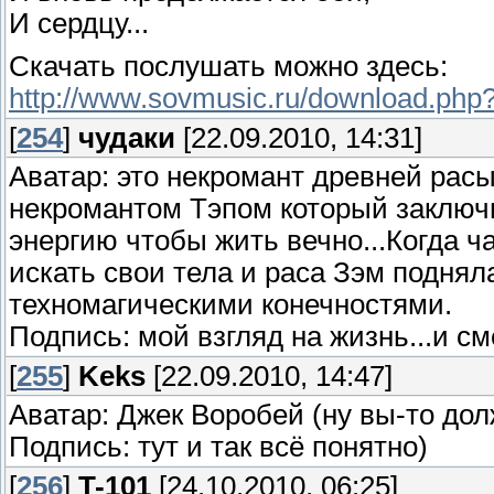
И сердцу...
Скачать послушать можно здесь:
http://www.sovmusic.ru/download.php
[
254
]
чудаки
[22.09.2010, 14:31]
Аватар: это некромант древней расы
некромантом Тэпом который заключ
энергию чтобы жить вечно...Когда 
искать свои тела и раса Зэм поднял
техномагическими конечностями.
Подпись: мой взгляд на жизнь...и сме
[
255
]
Keks
[22.09.2010, 14:47]
Аватар: Джек Воробей (ну вы-то дол
Подпись: тут и так всё понятно)
[
256
]
T-101
[24.10.2010, 06:25]