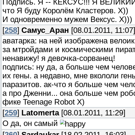
Подпись. Я -- КЕКСУС!!! Я ВЕЛИКИ
что Я буду Королём Кластеров. Х))
И одновременно мужем Вексус. Х)))
[
258
]
Самус_Аран
[08.01.2011, 11:07
аватарка: на ней изображена велоик
за мтройдами и космическими пирата
ненавижу! я девочка-сорванец!
подпись: ну да, а больше чем челов
их гены. а недавно, мне вкололи ге
паразитов. ак-что я больше чем че
а про Дженни... она больше чем роб
фике Teenage Robot X)
[
259
]
Latomerta
[08.01.2011, 11:29]
О да, он самый
[
260
]
Sardaukar
[18.02.2011, 16:03]