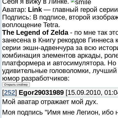
Себя я вижу в Линке.
Аватар:
Link
— главный герой серии 
Подпись: В подписе, второй изображ
воплощение Tetra.
The Legend of Zelda
- по мне так эт
занесена в Книгу рекордов Гиннеса 
серии экшн-адвенчура за всю истор
комбинация элементов аркады, ролев
платформера и автосимулятора. Но 
удивительные головоломки, лучший 
юмор разработчиков:
[
252
]
Egor29031989
[15.09.2010, 01:0
Мой аватар отражает мой дух.
Моя подпись "Имя мне Легион, ибо н