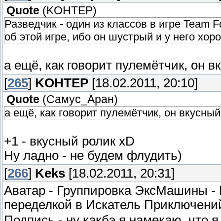
Quote
(
KOHTEP
)
Разведчик - один из классов в игре Team F
об этой игре, ибо он шустрый и у него хо
а ещё, как говорит пулемётчик, он в
[
265
]
KOHTEP
[18.02.2011, 20:10]
Quote
(
Самус_Аран
)
а ещё, как говорит пулемётчик, он вкусный 
+1 - вкусный ролик xD
Ну ладно - не будем флудить)
[
266
]
Keks
[18.02.2011, 20:31]
Аватар - Группировка ЭксМашины - 
переделкой в Искатель Приключени
Подпись - ну какбэ я намекаю, что 