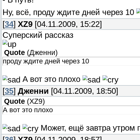
Ну, всё, проду ждите дней через 10
[
34
]
XZ9
[04.11.2009, 15:22]
Суперский рассказ
Quote
(
Дженни
)
проду ждите дней через 10
А вот это плохо
[
35
]
Дженни
[04.11.2009, 18:50]
Quote
(
XZ9
)
А вот это плохо
Может, ещё завтра утром 
[
36
]
XZ9
[04.11.2009, 18:57]