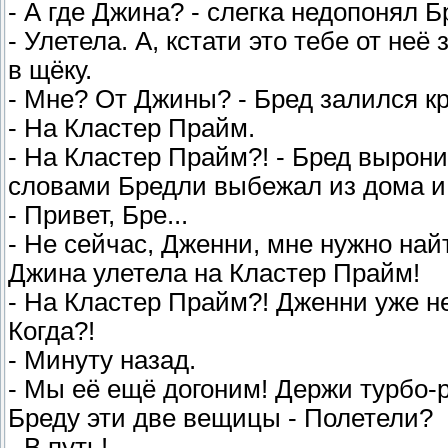
- А где Джина? - слегка недопонял Б
- Улетела. А, кстати это тебе от неё
в щёку.
- Мне? От Джины? - Бред залился кра
- На Кластер Прайм.
- На Кластер Прайм?! - Бред вырони
словами Бредли выбежал из дома и н
- Привет, Бре...
- Не сейчас, Дженни, мне нужно найт
Джина улетела на Кластер Прайм!
- На Кластер Прайм?! Дженни уже н
Когда?!
- Минуту назад.
- Мы её ещё догоним! Держи турбо-
Бреду эти две вещицы - Полетели?
- В путь!