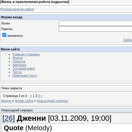
[
Жизнь и приключения робота подростка
]
[Полная версия сайта]
Форма входа
Логин:
Пароль:
запомнить
Забыл
Меню сайта
Главная страница
Форум
Новости
Картинки
Гостевая книга
Тесты
Новичкам (тест)
Тема закрыта
Страница
2
из
3
«
1
2
3
»
Форум
»
Архив сайта
»
Новогодний сюрприз
Новогодний сюрприз
[
26
]
Дженни
[03.11.2009, 19:00]
Quote
(
Melody
)