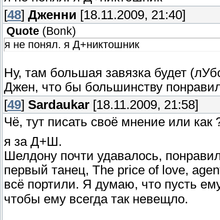
[
48
]
Дженни
[18.11.2009, 21:40]
Quote
(
Bonk
)
я не понял. я Д+никтошник
Ну, там большая завязка будет (лУб
Джен, что бы большинству понравил
[
49
]
Sardaukar
[18.11.2009, 21:58]
Чё, тут писать своё мнение или как 
я за Д+Ш.
Шелдону почти удавалось, понрави
первый танец, The price of love, ag
всё портили. Я думаю, что пусть ем
чтобы ему всегда так невещло.