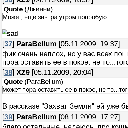
Quote
(
Дженни
)
Может, ещё завтра утром попробую.
[
37
]
ParaBellum
[05.11.2009, 19:37]
фик очень неплох, но у вас всех п
пора оставить ее в покое, не то...того
[
38
]
XZ9
[05.11.2009, 20:04]
Quote
(
ParaBellum
)
может пора оставить ее в покое, не то...того
В рассказе "Захват Земли" ей уже б
[
39
]
ParaBellum
[08.11.2009, 17:27]
благо остальные, надеюсь, про кош