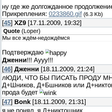
ну где же долгожданное продолжен
Прикрепления:
0233860.gif
(6.3 Kb)
[
45
]
XZ9
[17.11.2009, 19:32]
Quote
(
Loper
)
Мы все ждём-недождёмся
Подтверждаю
Дженни
!!! Аууу!!!
[
46
]
Дженни
[18.11.2009, 21:24]
лЮДИ, ЧТО БЫ ПИСАТЬ ПРОДУ М
Д+Шников, Д+Бшников или Д+никтош
прода будет
[
47
]
Bonk
[18.11.2009, 21:31]
я не понял. я Д+никтошник