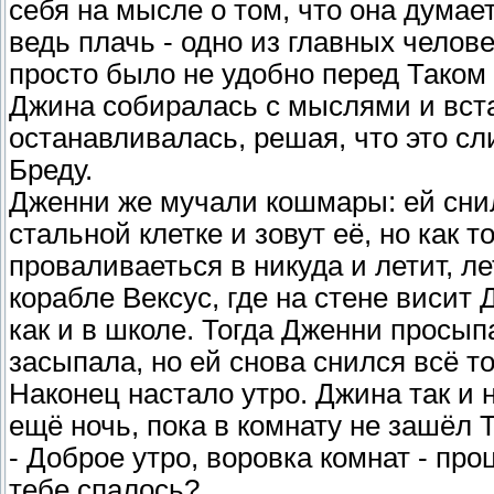
себя на мысле о том, что она думает,
ведь плачь - одно из главных челов
просто было не удобно перед Таком з
Джина собиралась с мыслями и встав
останавливалась, решая, что это с
Бреду.
Дженни же мучали кошмары: ей снил
стальной клетке и зовут её, но как 
проваливаеться в никуда и летит, ле
корабле Вексус, где на стене висит
как и в школе. Тогда Дженни просыпа
засыпала, но ей снова снился всё т
Наконец настало утро. Джина так и н
ещё ночь, пока в комнату не зашёл Т
- Доброе утро, воровка комнат - про
тебе спалось?