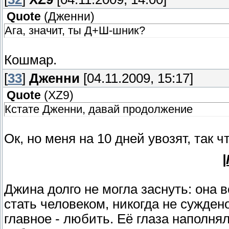
Quote
(
Дженни
)
Ага, значит, ты Д+Ш-шник?
Кошмар.
[
33
]
Дженни
[04.11.2009, 15:17]
Quote
(
XZ9
)
Кстате Дженни, давай продолжение
Ок, но меня на 10 дней увозят, так ч
|
Джина долго не могла заснуть: она в
стать человеком, никогда не суждено
главное - любить. Её глаза наполня