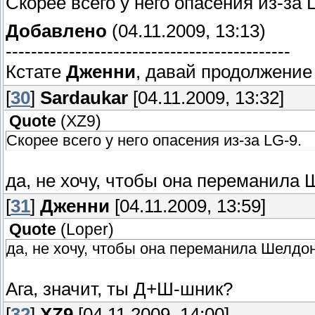
Скорее всего у него опасения из-за 
Добавлено
(04.11.2009, 13:13)
---------------------------------------------
Кстате
Дженни
, давай продолжени
[
30
]
Sardaukar
[04.11.2009, 13:32]
Quote
(
XZ9
)
Скорее всего у него опасения из-за LG-9.
да, не хочу, чтобы она переманила 
[
31
]
Дженни
[04.11.2009, 13:59]
Quote
(
Loper
)
да, не хочу, чтобы она переманила Шелдон
Ага, значит, ты Д+Ш-шник?
[
32
]
XZ9
[04.11.2009, 14:00]