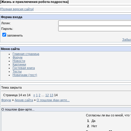
[
Жизнь и приключения робота подростка
]
[Полная версия сайта]
Форма входа
Логин:
Пароль:
запомнить
Забыл
Меню сайта
Главная страница
Форум
Новости
Картинки
Гостевая книга
Тесты
Новичкам (тест)
Тема закрыта
Страница
14
из
14
«
1
2
…
12
13
14
Форум
»
Архив сайта
»
О пошлом фан-арте...
О пошлом фан-арте...
Согласны ли вы со мной, что т
1
.
Да
2
.
Нет