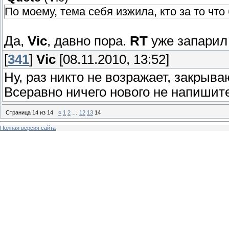
По моему, тема себя изжила, кто за то что
Да,
Vic
, давно пора.
RT
уже запарил
[
341
]
Vic
[08.11.2010, 13:52]
Ну, раз никто не возражает, закрыва
Всеравно ничего нового не напишите
Страница
14
из
14
«
1
2
…
12
13
14
Полная версия сайта