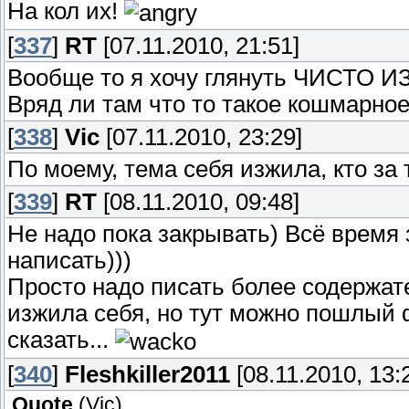
На кол их!
[
337
]
RT
[07.11.2010, 21:51]
Вообще то я хочу глянуть ЧИСТО
Вряд ли там что то такое кошмарное
[
338
]
Vic
[07.11.2010, 23:29]
По моему, тема себя изжила, кто за 
[
339
]
RT
[08.11.2010, 09:48]
Не надо пока закрывать) Всё время 
написать)))
Просто надо писать более содержате
изжила себя, но тут можно пошлый 
сказать...
[
340
]
Fleshkiller2011
[08.11.2010, 13:
Quote
(
Vic
)