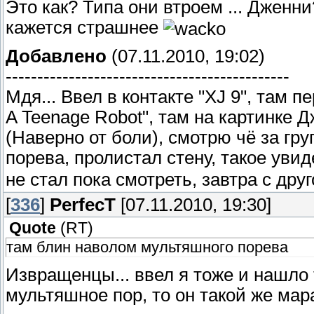
Это как? Типа они втроем ... Дженн
кажется страшнее
Добавлено
(07.11.2010, 19:02)
---------------------------------------------
Мдя... Ввел в контакте "XJ 9", там п
A Teenage Robot", там на картинке
(Наверно от боли), смотрю чё за гр
порева, пролистал стену, такое уви
не стал пока смотреть, завтра с друг
[
336
]
PerfecT
[07.11.2010, 19:30]
Quote
(
RT
)
там блин наволом мультяшного порева
Извращенцы... ввел я тоже и нашло 
мультяшное пор, то он такой же мара