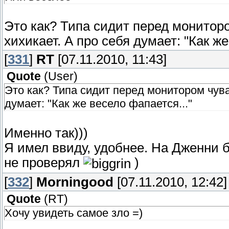
Это как? Типа сидит перед монитор
хихикает. А про себя думает: "Как же
[
331
]
RT
[07.11.2010, 11:43]
Quote
(
User
)
Это как? Типа сидит перед монитором чува
думает: "Как же весело фапается..."
Именно так)))
Я имел ввиду, удобнее. На Дженни б
не проверял
)
[
332
]
Morningood
[07.11.2010, 12:42]
Quote
(
RT
)
Хочу увидеть самое зло =)