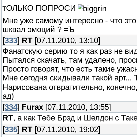
тОЛЬКО ПОПРОСИ
Мне уже самому интересно - что это
шквал эмоций ? =Ъ
[
333
]
RT
[07.11.2010, 13:10]
Фанатскую серию то я как раз не ви
Пытался скачать, там удалено, прос
Просто говорят, что есть такие ужас
Мне сегодня скидывали такой арт... 
Нарисована отвратительно, конечно,
ад)
[
334
]
Furax
[07.11.2010, 13:55]
RT
, а как Тебе Брэд и Шелдон с Та
[
335
]
RT
[07.11.2010, 19:02]