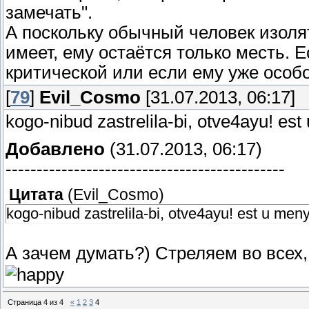
замечать".
А поскольку обычный человек изоля
имеет, ему остаётся только месть. 
критической или если ему уже особо
[
79
]
Evil_Cosmo
[31.07.2013, 06:17]
kogo-nibud zastrelila-bi, otve4ayu! est
Добавлено
(31.07.2013, 06:17)
---------------------------------------------
Цитата
(
Evil_Cosmo
)
kogo-nibud zastrelila-bi, otve4ayu! est u meny
А зачем думать?) Стреляем во всех,
Страница
4
из
4
«
1
2
3
4