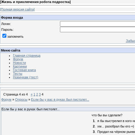
[
Жизнь и приключения робота подростка
]
[Полная версия сайта]
Форма входа
Логин:
Пароль:
запомнить
Забыл
Меню сайта
Главная страница
Форум
Новости
Картинки
Гостевая книга
Тесты
Новичкам (тест)
Страница
4
из
4
«
1
2
3
4
Форум
»
Опросы
»
Если бы у вас в руках был пистолет...
Если бы у вас в руках был пистолет...
что бы вы сделали?
1
.
я бы выстрелил в кого н
2
.
хм... разобрал бы его =)
3
.
Продал на чёрном рынке