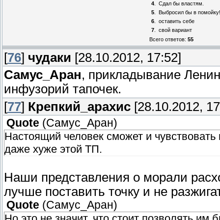
4
.
Сдал бы властям.
5
.
Выбросил бы в помойку
6
.
оставить себе
7
.
свой вариант
Всего ответов:
55
[
76
]
чудаки
[28.10.2012, 17:52]
Самус_Аран
, прикладывание Ленин
инфузорий тапочек.
[
77
]
Крепкий_арахис
[28.10.2012, 17
Quote
(
Самус_Аран
)
Настоящий человек сможет и чувствовать м
даже хуже этой ТП.
Наши представления о морали расхо
лучше поставить точку и не разжигат
Quote
(
Самус_Аран
)
Но это не значит, что стоит позволять им