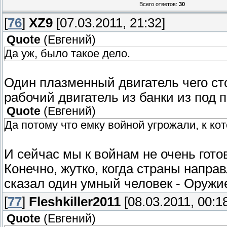
Всего ответов:
30
[
76
]
XZ9
[07.03.2011, 21:32]
Quote
(
Евгений
)
Да уж, было такое дело.
Один плазменный двигатель чего ст
рабочий двигатель из банки из под 
Quote
(
Евгений
)
Да потому что емку войной угрожали, к ко
И сейчас мы к войнам не очень гото
Конечно, жутко, когда страны направ
сказал один умный человек - Оружи
[
77
]
Fleshkiller2011
[08.03.2011, 00:1
Quote
(
Евгений
)