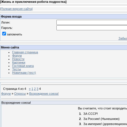
[
Жизнь и приключения робота подростка
]
[Полная версия сайта]
Форма входа
Логин:
Пароль:
запомнить
Забыл
Меню сайта
Главная страница
Форум
Новости
Картинки
Гостевая книга
Тесты
Новичкам (тест)
Страница
4
из
4
«
1
2
3
4
Форум
»
Опросы
»
Возрождение союза!
Возрождение союза!
Вы считаете, что стоит возроди
1
.
ЗА СССР!
2
.
За Россию! (Нынешнюю)
3
.
За империю! (дореволюционн