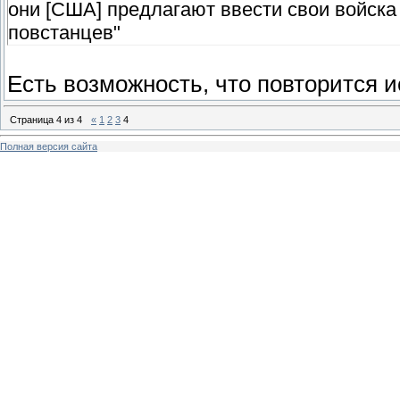
они [США] предлагают ввести свои войска
повстанцев"
Есть возможность, что повторится и
Страница
4
из
4
«
1
2
3
4
Полная версия сайта