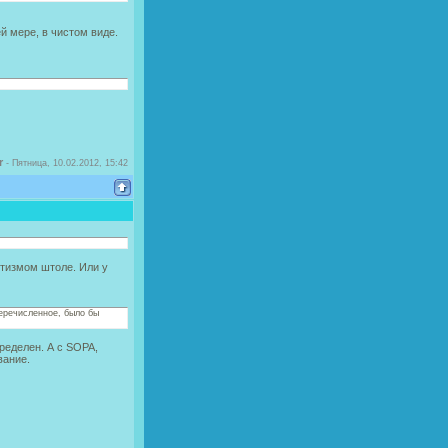
ей мере, в чистом виде.
r
-
Пятница, 10.02.2012, 15:42
отизмом штоле. Или у
перечисленное, было бы
пределен. А с SOPA,
вание.