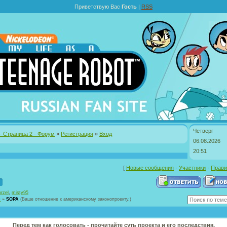
Приветствую Вас
Гость
|
RSS
Четверг
- Страница 2 - Форум
»
Регистрация
»
Вход
06.08.2026
20:51
[
Новые сообщения
·
Участники
·
Прави
,
rzel
misty95
ы
»
SOPA
(Ваше отношение к американскому законопроекту.)
Перед тем как голосовать - прочитайте суть проекта и его последствия.