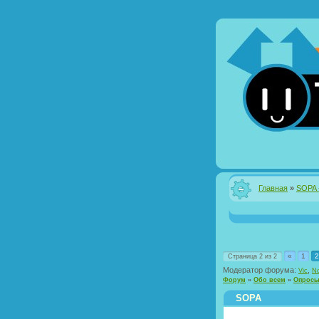
Главная
»
SOPA 
«
1
2
Страница
2
из
2
Модератор форума:
,
Vic
No
Форум
»
Обо всем
»
Опрос
SOPA