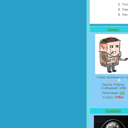
1
.
Пол
2
.
Рав
3
.
Нег
Quadro
Скоро пропишется т
Группа: Роботы
Сообщений:
1958
Репутация:
169
Статус:
Offline
Fleshkiller