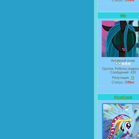
Статус:
Offline
Mik
Активный юзер
Группа: Роботы-подрос
Сообщений:
430
Репутация:
75
Статус:
Offline
FrostCrack