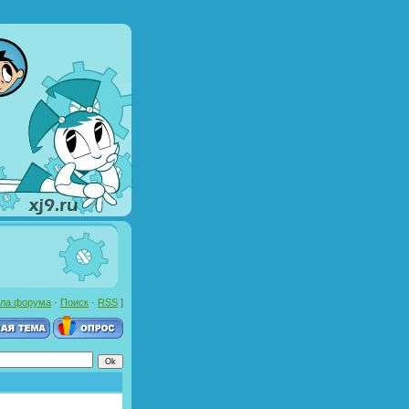
ла форума
·
Поиск
·
RSS
]