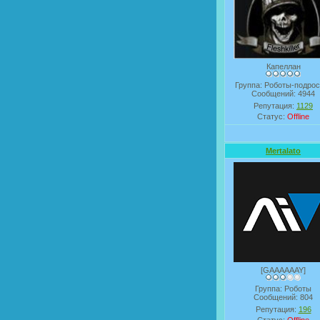
Капеллан
Группа: Роботы-подрос
Сообщений:
4944
Репутация:
1129
Статус:
Offline
Mertalato
[GAAAAAAY]
Группа: Роботы
Сообщений:
804
Репутация:
196