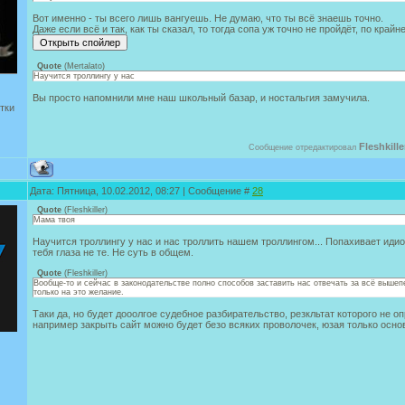
Вот именно - ты всего лишь вангуешь. Не думаю, что ты всё знаешь точно.
Даже если всё и так, как ты сказал, то тогда сопа уж точно не пройдёт, по крайн
Quote
(
Mertalato
)
Научится троллингу у нас
Вы просто напомнили мне наш школьный базар, и ностальгия замучила.
тки
Fleshkille
Сообщение отредактировал
Дата: Пятница, 10.02.2012, 08:27 | Сообщение #
28
Quote
(
Fleshkiller
)
Мама твоя
Научится троллингу у нас и нас троллить нашем троллингом... Попахивает иди
тебя глаза не те. Не суть в общем.
Quote
(
Fleshkiller
)
Вообще-то и сейчас в законодательстве полно способов заставить нас отвечать за всё выше
только на это желание.
Таки да, но будет дооолгое судебное разбирательство, резкльтат которого не о
например закрыть сайт можно будет безо всяких проволочек, юзая только осно