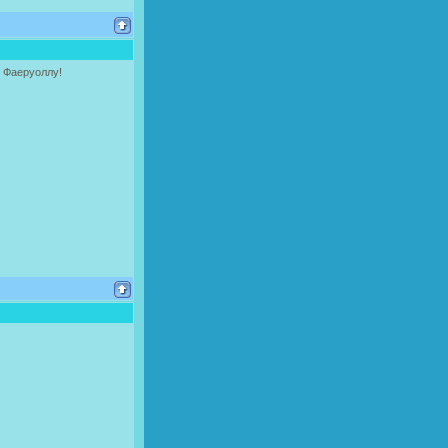
 Фаеруоллу!