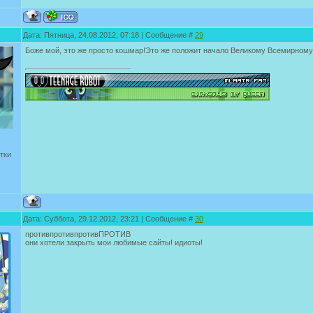
Дата: Пятница, 24.08.2012, 07:18 | Сообщение #
29
Боже мой, это же просто кошмар!Это же положит начало Великому Всемирному
тки
Дата: Суббота, 29.12.2012, 23:21 | Сообщение #
30
противпротивпротивПРОТИВ
они хотели закрыть мои любимые сайты! идиоты!