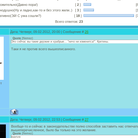
ожительно(Давно пора!)
[
2
]
[
нодушно(Ну и ладно,как-то и без этого жили..)
[
3
]
[
ативно(Эй! С ума сошли?)
[
18
]
[
Всего ответов:
23
Дата: Четверг, 09.02.2012, 20:00 | Сообщение #
26
Quote
(
Nemez
)
Это сейчас вы такие дерзкие и храбрые... "ничо ни изменитса!". Кретины.
Таки я не против всего вышеописанного.
ут
Дата: Четверг, 09.02.2012, 22:53 | Сообщение #
27
Вообще-то и сейчас в законодательстве полно способов заставить нас отвечать
вышеперечисленное, было бы только на это желание.
Quote
(
Nemez
)
вангую