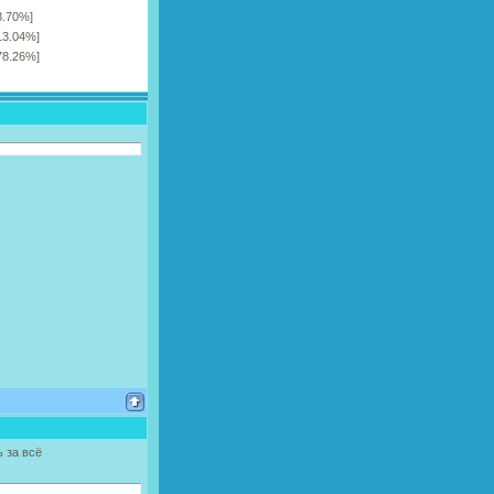
8.70%]
13.04%]
78.26%]
 за всё