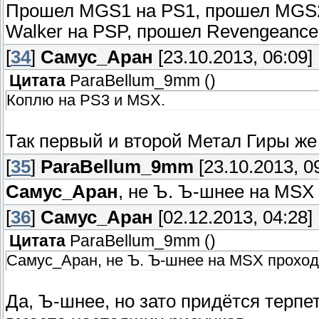
Прошел MGS1 на PS1, прошел MGS2-
Walker на PSP, прошел Revengeance
[
34
]
Самус_Аран
[23.10.2013, 06:09]
Цитата
ParaBellum_9mm
(
)
Коплю на PS3 и MSX.
Так первый и второй Метал Гиры же
[
35
]
ParaBellum_9mm
[23.10.2013, 0
Самус_Аран
, не Ъ. Ъ-шнее на MSX
[
36
]
Самус_Аран
[02.12.2013, 04:28]
Цитата
ParaBellum_9mm
(
)
Самус_Аран, не Ъ. Ъ-шнее на MSX проход
Да, Ъ-шнее, но зато придётся терп