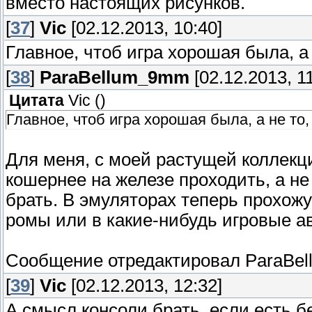
вместо настоящих рисунков.
[
37
]
Vic
[02.12.2013, 10:40]
Главное, чтоб игра хорошая была, а 
[
38
]
ParaBellum_9mm
[02.12.2013, 11
Цитата
Vic
(
)
Главное, чтоб игра хорошая была, а не то,
Для меня, с моей растущей коллекц
кошернее на железе проходить, а не
брать. В эмуляторах теперь прохож
ромы или в какие-нибудь игровые а
Сообщение отредактировал
ParaBe
[
39
]
Vic
[02.12.2013, 12:32]
А смысл консоли брать, если есть 