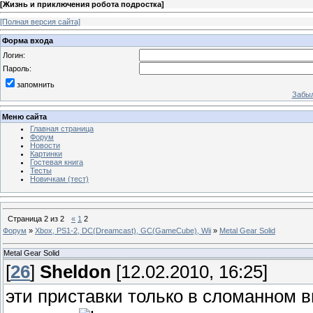
[
Жизнь и приключения робота подростка
]
[Полная версия сайта]
Форма входа
Логин:
Пароль:
запомнить
Забыл
Меню сайта
Главная страница
Форум
Новости
Картинки
Гостевая книга
Тесты
Новичкам (тест)
Страница
2
из
2
«
1
2
Форум
»
Xbox, PS1-2, DC(Dreamcast), GC(GameCube), Wii
»
Metal Gear Solid
Metal Gear Solid
[
26
]
Sheldon
[12.02.2010, 16:25]
эти приставки только в сломанном 