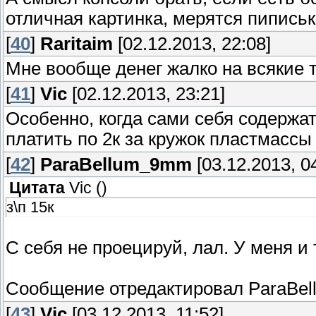
отличная картинка, мерятся пипиcьк
[
40
]
Raritaim
[02.12.2013, 22:08]
Мне вообще денег жалко на всякие т
[
41
]
Vic
[02.12.2013, 23:21]
Особенно, когда сами себя содержать
платить по 2к за кружок пластмассы и
[
42
]
ParaBellum_9mm
[03.12.2013, 0
Цитата
Vic
(
)
з\п 15к
С себя не проецируй, лал. У меня и 
Сообщение отредактировал
ParaBe
[
43
]
Vic
[03.12.2013, 11:52]