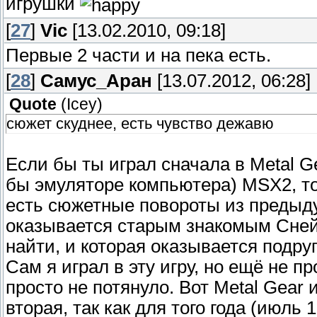
игрушки
[
27
]
Vic
[13.02.2010, 09:18]
Первые 2 части и на пека есть.
[
28
]
Самус_Аран
[13.07.2012, 06:28]
Quote
(
Icey
)
сюжет скуднее, есть чувство дежавю
Если бы ты играл сначала в Metal Ge
бы эмуляторе компьютера) MSX2, то
есть сюжетные повороты из предыду
оказывается старым знакомым Снейк
найти, и которая оказывается подруг
Сам я играл в эту игру, но ещё не п
просто не потянуло. Вот Metal Gear
вторая, так как для того года (июль