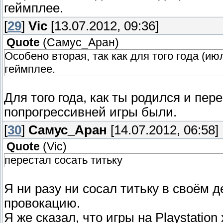
геймплее.
[
29
]
Vic
[13.07.2012, 09:36]
Quote
(
Самус_Аран
)
Особено вторая, так как для того года (ию
геймплее.
Для того года, как ты родился и пер
попрогрессивней игры были.
[
30
]
Самус_Аран
[14.07.2012, 06:58]
Quote
(
Vic
)
перестал сосать титьку
Я ни разу ни сосал титьку в своём де
провокацию.
Я же сказал, что игры на Playstatio