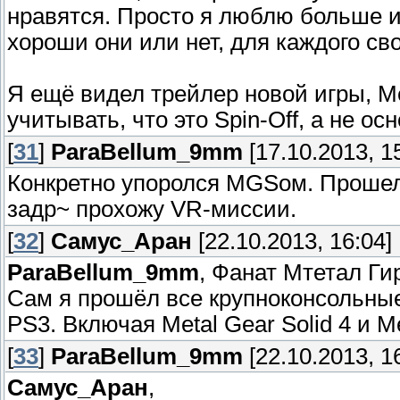
нравятся. Просто я люблю больше иг
хороши они или нет, для каждого сво
Я ещё видел трейлер новой игры, Met
учитывать, что это Spin-Off, а не ос
[
31
]
ParaBellum_9mm
[17.10.2013, 1
Конкретно упоролся MGSом. Прошел 
задр~ прохожу VR-миссии.
[
32
]
Самус_Аран
[22.10.2013, 16:04]
ParaBellum_9mm
, Фанат Мтетал Ги
Сам я прошёл все крупноконсольные
PS3. Включая Metal Gear Solid 4 и M
[
33
]
ParaBellum_9mm
[22.10.2013, 1
Самус_Аран
,