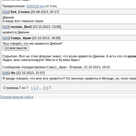
Прикрепления:
6066939.jpg
(47.9 Kb)
[
152
]
Evil_Cosmo
[25.08.2013, 02:17]
Дженни
А ваще все главные герои.
[
153
]
russian_Bot1
[22.10.2013, 13:05]
нравится Дженни
[
154
]
Самус_Аран
[22.10.2013, 16:00]
*все говорят, что им нравится Дженни*
Серьёзно. Все на этом форуме знают, что всем нравятся Дженни. А есть кто-то
кром
Ладно, мне симпатизируют Мисти и Кузины Краст.
Сообщение отредактировал
Самус_Аран
-
Вторник, 22.10.2013, 16:01
[
155
]
Vic
[22.10.2013, 21:07]
Я вроде говорил, что мне все нравятся? Из женских нравиться Мелоди, но, ясен пере
Страница
7
из
7
«
1
2
…
5
6
7
Полная версия сайта