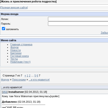
[
Жизнь и приключения робота подростка
]
[Полная версия сайта]
Форма входа
Логин:
Пароль:
запомнить
Забыл
Меню сайта
Главная страница
Форум
Новости
Картинки
Гостевая книга
Тесты
Новичкам (тест)
Страница
7
из
7
«
1
2
…
5
6
7
Форум
»
Персонажи
»
...и кто нравится!
...и кто нравится!
[
151
]
Installserver
[02.04.2013, 01:18]
Кому там Nora Wakeman приглянулась[spoiler]
Добавлено
(02.04.2013, 01:18)
---------------------------------------------
омСКИЕ BB коды..