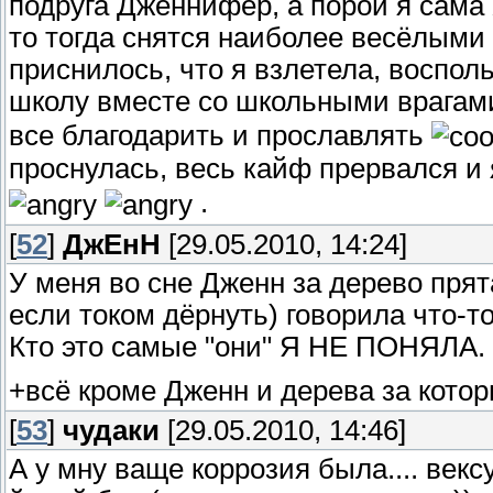
подруга Дженнифер, а порой я сама X
то тогда снятся наиболее весёлыми
приснилось, что я взлетела, воспо
школу вместе со школьными врагам
все благодарить и прославлять
проснулась, весь кайф прервался и
.
[
52
]
ДжЕнН
[29.05.2010, 14:24]
У меня во сне Дженн за дерево прят
если током дёрнуть) говорила что-то
Кто это самые "они" Я НЕ ПОНЯЛА.
+всё кроме Дженн и дерева за кото
[
53
]
чудаки
[29.05.2010, 14:46]
А у мну ваще коррозия была.... векс