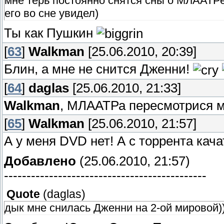
мне терь постоянно снятся сны о МЛААТРе 
его во сне увидел)
Ты как Пушкин
[
63
]
Walkman
[25.06.2010, 20:39]
Блин, а мне не снится Дженни!
[
64
]
daglas
[25.06.2010, 21:33]
Walkman
, МЛААТРа пересмотрися м
[
65
]
Walkman
[25.06.2010, 21:57]
А у меня DVD нет! А с торрента кача
Добавлено
(25.06.2010, 21:57)
---------------------------------------------
Quote
(
daglas
)
дык мне снилась Дженни на 2-ой мировой)))