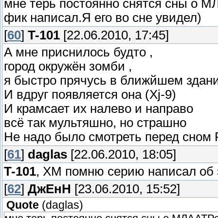
мне терь постоянно снятся сны о МЛ
фик написал.Я его во сне увидел)
[
60
]
T-101
[22.06.2010, 17:45]
А мне приснилось будто ,
город окружён зомби ,
я быстро прячусь в ближйшем здани
И вдруг появляется она (Xj-9)
И крамсает их налево и направо
всё так мультяшно, но страшно
Не надо было смотреть перед сном 
[
61
]
daglas
[22.06.2010, 18:05]
T-101
, ХМ помню серию написал об 
[
62
]
ДжЕнН
[23.06.2010, 15:52]
Quote
(
daglas
)