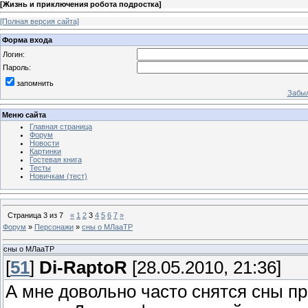
[
Жизнь и приключения робота подростка
]
[Полная версия сайта]
Форма входа
Логин:
Пароль:
запомнить
Забыл
Меню сайта
Главная страница
Форум
Новости
Картинки
Гостевая книга
Тесты
Новичкам (тест)
Страница
3
из
7
«
1
2
3
4
5
6
7
»
Форум
»
Персонажи
»
сны о МЛааТР
сны о МЛааТР
[
51
]
Di-RaptoR
[28.05.2010, 21:36]
А мне довольно часто снятся сны пр