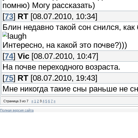
помню) Могу рассказать)
[
73
]
RT
[08.07.2010, 10:34]
Блин недавно такой сон снился, как
Интересно, на какой это почве?)))
[
74
]
Vic
[08.07.2010, 10:47]
На почве переходного возраста.
[
75
]
RT
[08.07.2010, 19:43]
Мне никогда такие сны раньше не сн
Страница
3
из
7
«
1
2
3
4
5
6
7
»
Полная версия сайта