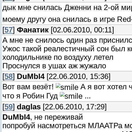
дык мне снилась Дженни на 2-ой ми
моему другу она снилась в игре Red-a
[
57
]
Фанатик
[02.06.2010, 00:11]
А мне не снилось один раз приснил
Ужос такой реалестичный сон был ко
холодильнике по воздуху летел
Проснулся в ушах аж жужало
[
58
]
DuMbI4
[22.06.2010, 15:36]
Вот вам везёт!
А я вот хотел 
что я Робин Гуд
...
[
59
]
daglas
[22.06.2010, 17:29]
DuMbI4
, не переживай
попробуй насмотреться МЛААТРа м