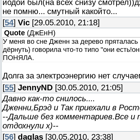
йодой был(на всех снизу смотрел))д
не помню... смутный какойто...
[
54
]
Vic
[29.05.2010, 21:18]
Quote
(
ДжЕнН
)
У меня во сне Дженн за дерево пряталась 
дёрнуть) говорила что-то типо "они есть!он
ПОНЯЛА.
Долга за электроэнергию нет случа
[
55
]
JennyND
[30.05.2010, 21:05]
Давно как-то снилось....
Дженни,Брэд и Так приехали в Рост
--Дальше без комментариев.Все и 
отдохнули х)--
[
56
]
daglas
[30.05.2010, 23:38]