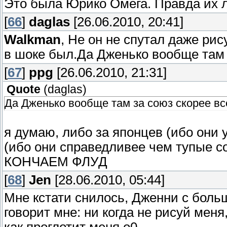
Это была Юрико Омега. Правда их л
[
66
]
daglas
[26.06.2010, 20:41]
Walkman
, Не он не спутал даже рис
в шоке был.Да Дженько вообще там 
[
67
]
ppg
[26.06.2010, 21:31]
Quote
(
daglas
)
Да Дженько вообще там за союз скорее вс
я думаю, либо за японцев (ибо они 
(ибо они справедливее чем тупые с
КОНЧАЕМ ФЛУД
[
68
]
Jen
[28.06.2010, 05:44]
Мне кстати снилось, Дженни с боль
говорит мне: ни когда не рисуй меня
как проглотит меня о0