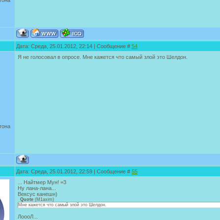
тона
Дата: Среда, 25.01.2012, 22:14 | Сообщение #
54
Я не голосовал в опросе. Мне кажется что самый злой это Шелдон.
тона
Дата: Среда, 25.01.2012, 22:59 | Сообщение #
55
... Найтмер Мун! =3
Ну лана-лана...
Вексус канешн)
Quote
(
M1axim
)
Мне кажется что самый злой это Шелдон.
ЛоооЛ...