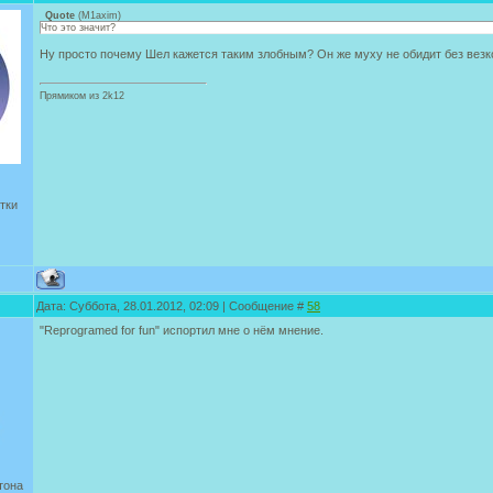
Quote
(
M1axim
)
Что это значит?
Ну просто почему Шел кажется таким злобным? Он же муху не обидит без везко
Прямиком из 2k12
тки
Дата: Суббота, 28.01.2012, 02:09 | Сообщение #
58
"Reprogramed for fun" испортил мне о нём мнение.
тона