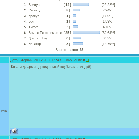
1
.
Вексус
[
14
]
[22.22%]
2
.
Смайтус
[
5
]
[7.94%]
3
.
Кракус
[
1
]
[1.59%]
4
.
Брит
[
1
]
[1.59%]
5
.
Тифф
[
3
]
[4.76%]
6
.
Брит и Тифф вместе
[
25
]
[39.68%]
7
.
Доктор Локус
[
6
]
[9.52%]
8
.
Киллгор
[
8
]
[12.70%]
Всего ответов:
63
Дата: Вторник, 20.12.2011, 09:43 | Сообщение #
51
Кстати да армагедроид самый неубивамы злодей)
тона