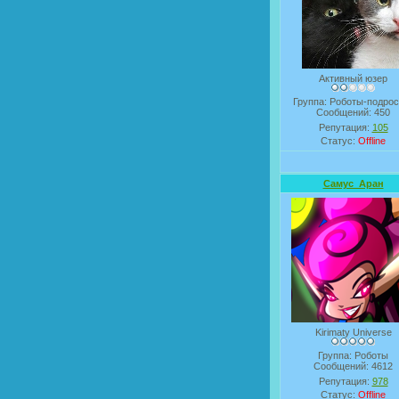
Активный юзер
Группа: Роботы-подрос
Сообщений:
450
Репутация:
105
Статус:
Offline
Самус_Аран
Kirimaty Universe
Группа: Роботы
Сообщений:
4612
Репутация:
978
Статус:
Offline