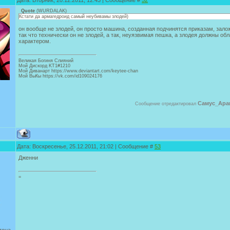
Дата: Вторник, 20.12.2011, 12:43 | Сообщение #
52
Quote
(
WURDALAK
)
Кстати да армагедроид самый неубивамы злодей)
он вообще не злодей, он просто машина, созданная подчинятся приказам, зало
так что технически он не злодей, а так, неуязвимая пешка, а злодея должны о
характером.
Великая Богиня Слияний
Мой Дискорд KT1#1210
Мой Диванарт https://www.deviantart.com/keytee-chan
Мой ВыКы https://vk.com/id109024176
Самус_Ара
Сообщение отредактировал
Дата: Воскресенье, 25.12.2011, 21:02 | Сообщение #
53
Дженни
=