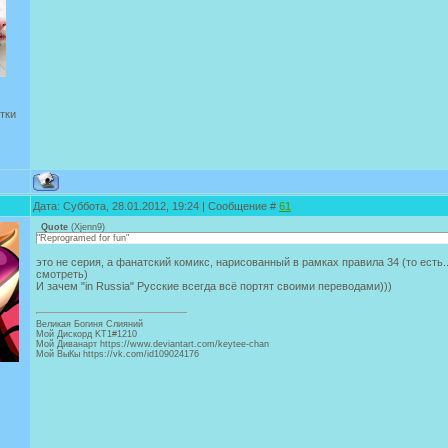
тки
Дата: Суббота, 28.01.2012, 19:24 | Сообщение #
61
Quote
(
Xjenn9
)
"Reprogramed for fun"
это не серия, а фанатский комикс, нарисованный в рамках правила 34 (то есть.
смотреть)
И зачем "in Russia" Русские всегда всё портят своими переводами)))
Великая Богиня Слияний
Мой Дискорд KT1#1210
Мой Диванарт https://www.deviantart.com/keytee-chan
Мой ВыКы https://vk.com/id109024176