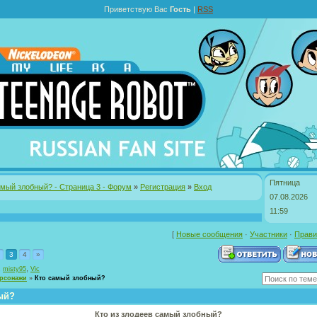
Приветствую Вас
Гость
|
RSS
Пятница
амый злобный? - Страница 3 - Форум
»
Регистрация
»
Вход
07.08.2026
11:59
[
Новые сообщения
·
Участники
·
Прави
3
4
»
,
,
misty95
Vic
рсонажи
»
Кто самый злобный?
ый?
Кто из злодеев самый злобный?