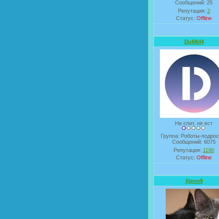
Сообщений:
25
Репутация:
2
Статус:
Offline
DuMbI4
Не спит, не ест
Группа: Роботы-подрос
Сообщений:
6075
Репутация:
1190
Статус:
Offline
Xjenn9