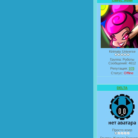
Самус_Аран
Kirimaty Universe
Группа: Роботы
Сообщений:
4612
Репутация:
978
Статус:
Offline
DELTA
Просто юзер