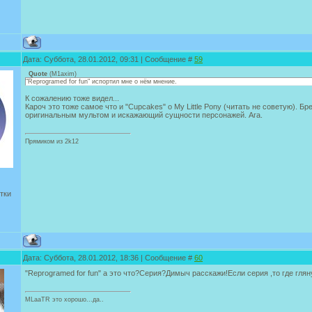
Дата: Суббота, 28.01.2012, 09:31 | Сообщение #
59
Quote
(
M1axim
)
"Reprogramed for fun" испортил мне о нём мнение.
К сожалению тоже видел...
Кароч это тоже самое что и "Cupcakes" о My Little Pony (читать не советую). Бр
оригинальным мультом и искажающий сущности персонажей. Ага.
Прямиком из 2k12
тки
Дата: Суббота, 28.01.2012, 18:36 | Сообщение #
60
"Reprogramed for fun" а это что?Серия?Димыч расскажи!Если серия ,то где гляну
MLaaTR это хорошо...да..