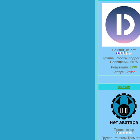
Не спит, не ест
Группа: Роботы-подрос
Сообщений:
6075
Репутация:
1190
Статус:
Offline
M1axim
Просто юзер
Группа: Жители Тремор