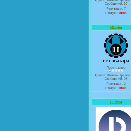
Группа: Жители Тремор
Сообщений:
10
Репутация:
7
Статус:
Offline
M1axim
Просто юзер
Группа: Жители Тремор
Сообщений:
25
Репутация:
2
Статус:
Offline
DuMbI4