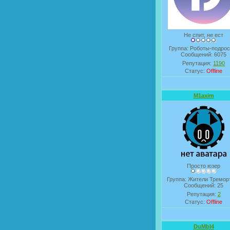
Не спит, не ест
Группа: Роботы-подрос
Сообщений:
6075
Репутация:
1190
Статус:
Offline
M1axim
Просто юзер
Группа: Жители Тремор
Сообщений:
25
Репутация:
2
Статус:
Offline
DuMbI4