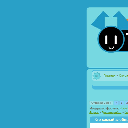
Главная
»
Кто с
«
1
2
Страница
3
из
4
Модератор форума:
Norzel
Форум
»
Девочка робот
»
Пе
Кто самый злобн