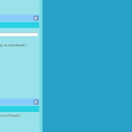
ед, не связанный с
ть in Russia?