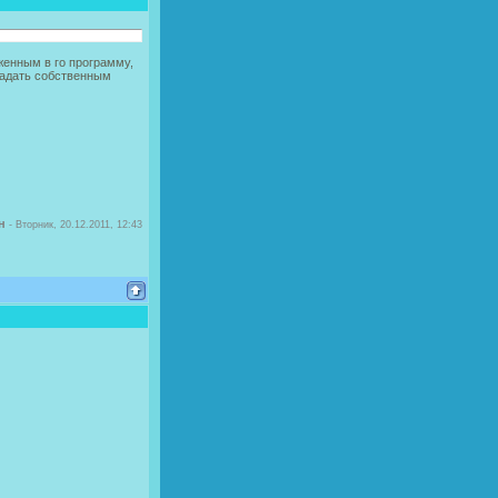
женным в го программу,
бладать собственным
н
-
Вторник, 20.12.2011, 12:43