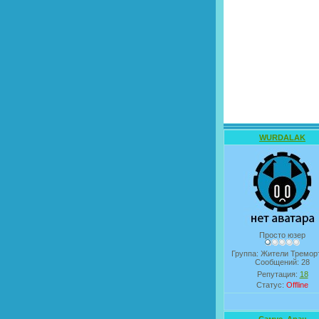
WURDALAK
Просто юзер
Группа: Жители Тремор
Сообщений:
28
Репутация:
18
Статус:
Offline