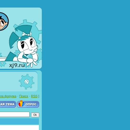
ла форума
·
Поиск
·
RSS
]