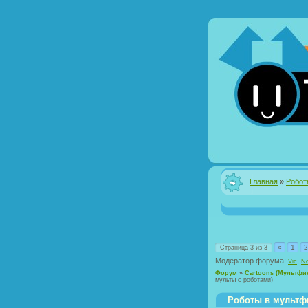
Главная
»
Робот
«
1
2
Страница
3
из
3
Модератор форума:
,
Vic
No
Форум
»
Cartoons (Мультф
мульты с роботами)
Роботы в мультф