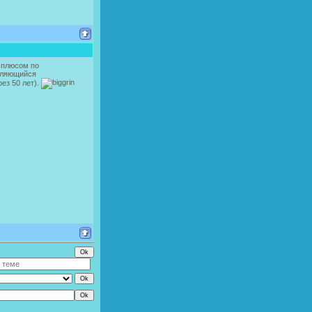
с плюсом по
являющийся
ез 50 лет).