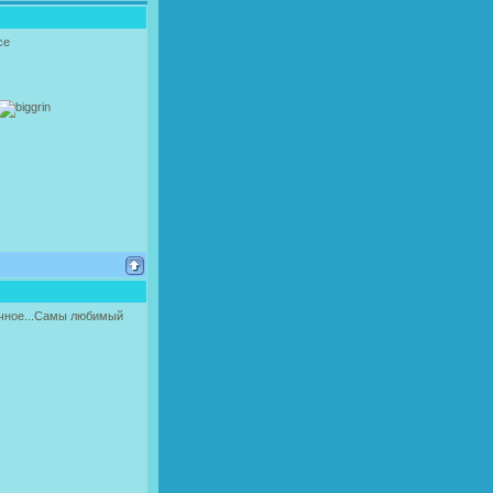
се
ычное...Самы любимый