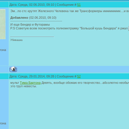
Дата: Среда, 02.06.2010, 09:10 | Сообщение #
51
Эм...по стс крутят Железного Человека так же Трансформеры ииииииииии....и в
Добавлено
(02.06.2010, 09:10)
---------------------------------------------
И еще Бендер и Футорамы
P.S Советую всем посмотреть полнометражку "Большой кушь Бендера" я ржал
Убивашка
тона
Дата: Среда, 29.01.2014, 09:28 | Сообщение #
52
мульт
Тима Бартона
Девять, вообще обожаю его творчество...абсолютно необ
это труп невесты.
тона