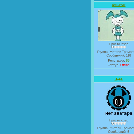
Фанатик
Просто юзер
Группа: Жители Тремор
Сообщений:
118
Репутация:
88
Статус:
Offline
zlotik
Просто юзер
Группа: Жители Тремор
Сообщений:
5