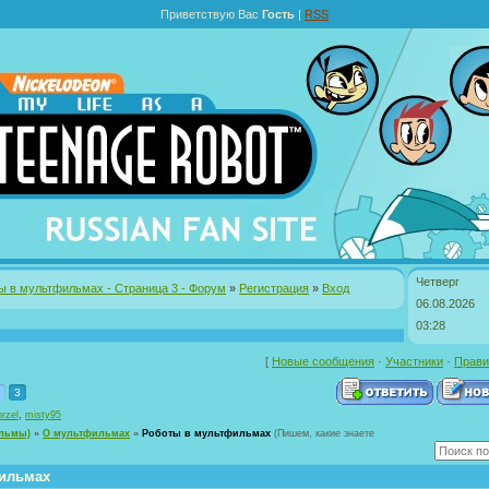
Приветствую Вас
Гость
|
RSS
Четверг
ы в мультфильмах - Страница 3 - Форум
»
Регистрация
»
Вход
06.08.2026
03:28
[
Новые сообщения
·
Участники
·
Прави
3
,
rzel
misty95
ильмы)
»
О мультфильмах
»
Роботы в мультфильмах
(Пишем, какие знаете
ильмах