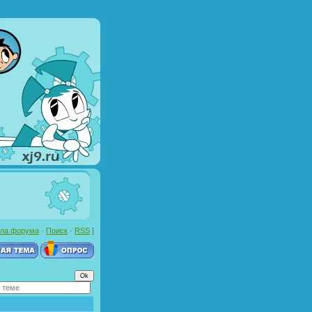
ла форума
·
Поиск
·
RSS
]