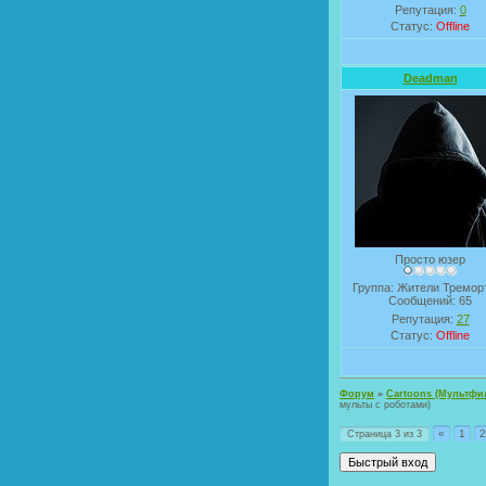
Репутация:
0
Статус:
Offline
Deadman
Просто юзер
Группа: Жители Тремор
Сообщений:
65
Репутация:
27
Статус:
Offline
Форум
»
Cartoons (Мультф
мульты с роботами)
«
1
2
Страница
3
из
3