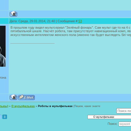
Дата: Среда, 29.01.2014, 21:40 | Сообщение #
53
В прошлом году видел мультсериал "Зелёный фонарь". Сам мульт где-то на 4 
пятибалльной шкале. Насчёт робота, там присутствует навигационный комп, 
искусственным интеллектом женского пола (именно так будет выглядеть Siri чер
тона
ильмы)
»
О мультфильмах
»
Роботы в мультфильмах
(Пишем, какие знаете
3
Поиск: