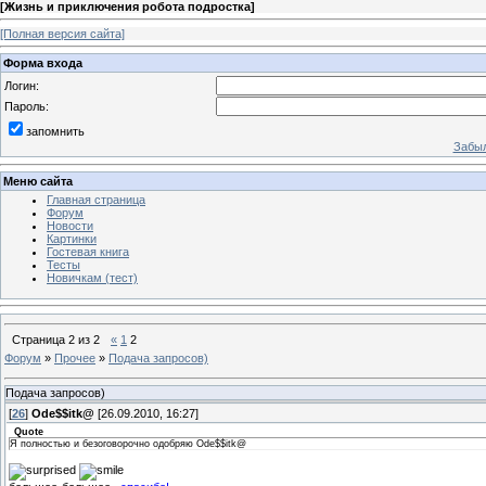
[
Жизнь и приключения робота подростка
]
[Полная версия сайта]
Форма входа
Логин:
Пароль:
запомнить
Забыл
Меню сайта
Главная страница
Форум
Новости
Картинки
Гостевая книга
Тесты
Новичкам (тест)
Страница
2
из
2
«
1
2
Форум
»
Прочее
»
Подача запросов)
Подача запросов)
[
26
]
Ode$$itk@
[26.09.2010, 16:27]
Quote
Я полностью и безоговорочно одобряю Ode$$itk@