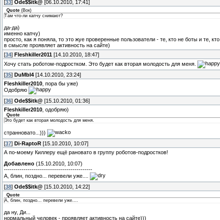
[
33
]
Ode$$itk@
[06.10.2010, 17:41]
Quote
(
Вок
)
Там что-ли капчу снимают?
да-да)
именно капчу)
просто, как я поняла, то это жуе проверенные пользователи - те, кто не боты и те, кт
в смысле проявляет активность на сайте)
[
34
]
Fleshkiller2011
[14.10.2010, 18:47]
Хочу стать роботом-подростком. Это будет как вторая молодость для меня.
[
35
]
DuMbI4
[14.10.2010, 23:24]
Fleshkiller2010
, пора бы уже)
Одобряю
[
36
]
Ode$$itk@
[15.10.2010, 01:36]
Fleshkiller2010
, одобряю)
Quote
Это будет как вторая молодость для меня.
странновато...)))
[
37
]
Di-RaptoR
[15.10.2010, 10:07]
А по-моему Киллеру ещё рановато в группу роботов-подростков!
Добавлено
(15.10.2010, 10:07)
---------------------------------------------
А, блин, поздно... перевели уже....
[
38
]
Ode$$itk@
[15.10.2010, 14:22]
Quote
А, блин, поздно... перевели уже....
да ну, Ди...
нормальный человек - проявляет активность на сайте)))