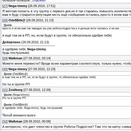
большое-большое...
спасибо!
[
27
]
Nega-timmy
[26.09.2010, 17:51]
Я мечтаю попасть в эту группу с первого дня,но я так стараюсь повысить колличеств
вам я буду страратся репутация кесть ещё сообщения остались,просто я всем вам т
[
28
]
Ode$$itk@
[26.09.2010, 21:13]
Quote
просто я всем вам так завидую вы уже роботы-подростки,а я дольше всех пытаюсь и ни как
я ещё тож не в РП, но, если будут в группе, то обязательно одобрю тебя)
Добавлено
(26.09.2010, 21:13)
---------------------------------------------
я одобряю тебя,
Nega-timmy
.
будь послушным)
[
29
]
Walkman
[27.09.2010, 03:14]
Можете меня перевести? Вроде всем параметрам соответствую, только нужно, чтоб
[
30
]
Nega-timmy
[27.09.2010, 12:23]
Quote
(
Ode$$itk@
)
я ещё тож не в РП, но, если будут в группе, то обязательно одобрю тебя)
Но ты в группе РП
[
31
]
Zoidberg
[27.09.2010, 12:26]
Quote
(
Nega-timmy
)
Но ты в группе РП
Quote
(
Ode$$itk@
)
я одобряю тебя, Nega-timmy. будь послушным)
Читай внимательнее.
[
32
]
Walkman
[28.09.2010, 00:09]
А интересно, что дает членство в группе Роботы-Подростки? Там что-ли капчу сним