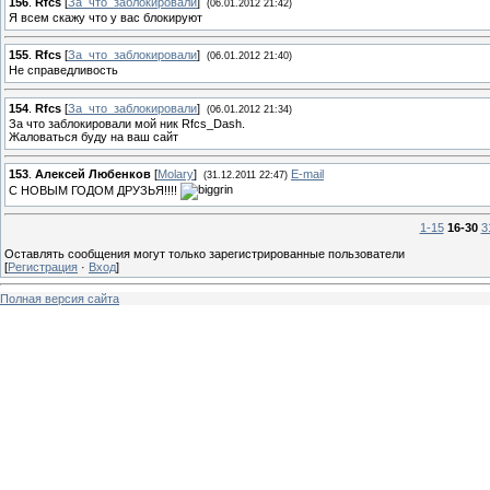
156
.
Rfcs
[
За_что_заблокировали
]
(06.01.2012 21:42)
Я всем скажу что у вас блокируют
155
.
Rfcs
[
За_что_заблокировали
]
(06.01.2012 21:40)
Не справедливость
154
.
Rfcs
[
За_что_заблокировали
]
(06.01.2012 21:34)
За что заблокировали мой ник Rfcs_Dash.
Жаловаться буду на ваш сайт
153
.
Алексей Любенков
[
Molary
]
E-mail
(31.12.2011 22:47)
С НОВЫМ ГОДОМ ДРУЗЬЯ!!!!
1-15
16-30
3
Оставлять сообщения могут только зарегистрированные пользователи
[
Регистрация
·
Вход
]
Полная версия сайта