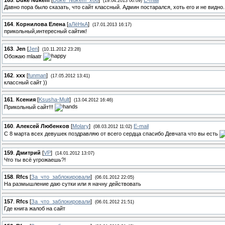
(19.04.2013 00:09)
Давно пора было сказать, что сайт классный. Админ постарался, хоть его и не видно.
164
.
Корнилова Елена
[
аЛёНкА
]
(17.01.2013 16:17)
прикольный,интересный сайтик!
163
.
Jen
[
Jеn
]
(10.11.2012 23:28)
Обожаю mlaatr
162
.
xxx
[
funman
]
(17.05.2012 13:41)
классный сайт ))
161
.
Ксения
[
Ksusha-Mult
]
(13.04.2012 16:46)
Прикольный сайт!!!
160
.
Алексей Любенков
[
Molary
]
E-mail
(08.03.2012 11:02)
С 8 марта всех девушек поздравляю от всего сердца спасибо Девчата что вы есть
159
.
Дмитрий
[
VP
]
(14.01.2012 13:07)
Что ты всё угрожаешь?!
158
.
Rfcs
[
За_что_заблокировали
]
(06.01.2012 22:05)
На размышление даю сутки или я начну действовать
157
.
Rfcs
[
За_что_заблокировали
]
(06.01.2012 21:51)
Где книга жалоб на сайт