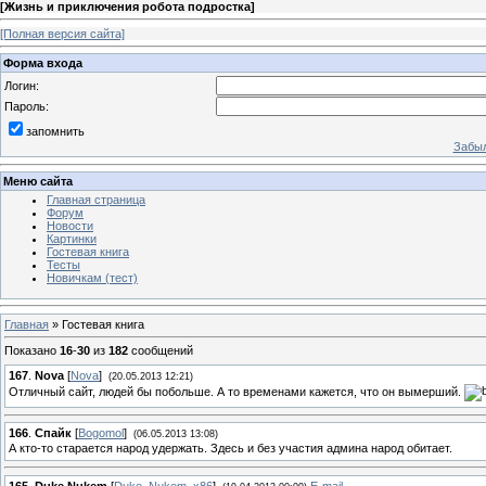
[
Жизнь и приключения робота подростка
]
[Полная версия сайта]
Форма входа
Логин:
Пароль:
запомнить
Забыл
Меню сайта
Главная страница
Форум
Новости
Картинки
Гостевая книга
Тесты
Новичкам (тест)
Главная
»
Гостевая книга
Показано
16
-
30
из
182
сообщений
167
.
Nova
[
Nova
]
(20.05.2013 12:21)
Отличный сайт, людей бы побольше. А то временами кажется, что он вымерший.
166
.
Спайк
[
Bogomol
]
(06.05.2013 13:08)
А кто-то старается народ удержать. Здесь и без участия админа народ обитает.
165
.
Duke Nukem
[
Duke_Nukem_x86
]
E-mail