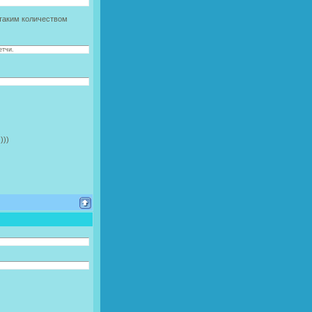
 таким количеством
етчи.
)))