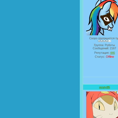
Скоро пропишется т
Группа: Роботы
Сообщений:
2167
Репутация:
446
Статус:
Offline
misty95