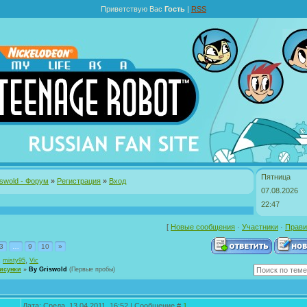
Приветствую Вас
Гость
|
RSS
Пятница
iswold - Форум
»
Регистрация
»
Вход
07.08.2026
22:47
[
Новые сообщения
·
Участники
·
Прави
3
…
9
10
»
,
,
misty95
Vic
исунки
»
By Griswold
(Первые пробы)
Дата: Среда, 13.04.2011, 16:52 | Сообщение #
1