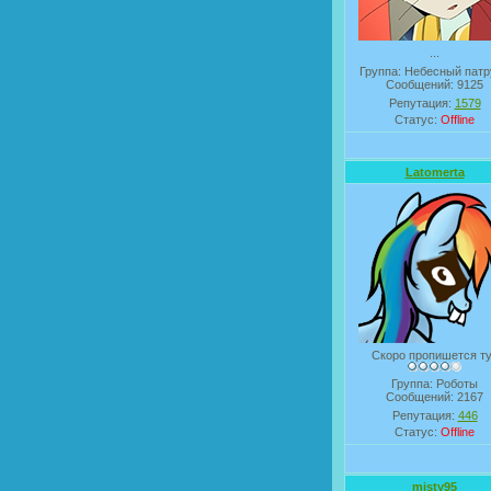
...
Группа: Небесный патр
Сообщений:
9125
Репутация:
1579
Статус:
Offline
Latomerta
Скоро пропишется т
Группа: Роботы
Сообщений:
2167
Репутация:
446
Статус:
Offline
misty95