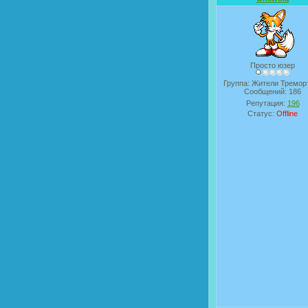
Просто юзер
Группа: Жители Тремор
Сообщений:
186
Репутация:
196
Статус:
Offline