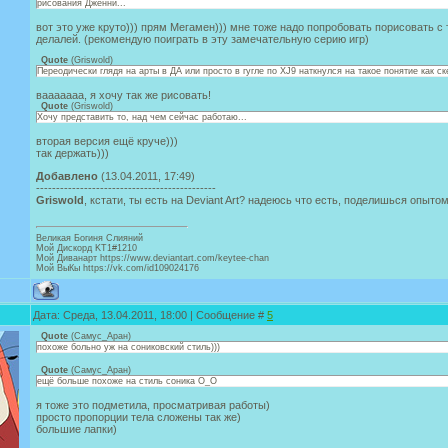
рисования Дженни...
вот это уже круто))) прям Мегамен))) мне тоже надо попробовать порисовать с
делалей. (рекомендую поиграть в эту замечательную серию игр)
Quote
(
Griswold
)
Переодически глядя на арты в ДА или просто в гугле по XJ9 наткнулся на такое понятие как ск
вааааааа, я хочу так же рисовать!
Quote
(
Griswold
)
Хочу представить то, над чем сейчас работаю...
вторая версия ещё круче)))
так держать)))
Добавлено
(13.04.2011, 17:49)
---------------------------------------------
Griswold
, кстати, ты есть на Deviant Art? надеюсь что есть, поделишься опытом
Великая Богиня Слияний
Мой Дискорд KT1#1210
Мой Диванарт https://www.deviantart.com/keytee-chan
Мой ВыКы https://vk.com/id109024176
Дата: Среда, 13.04.2011, 18:00 | Сообщение #
5
Quote
(
Самус_Аран
)
похоже больно уж на сониковский стиль)))
Quote
(
Самус_Аран
)
ещё больше похоже на стиль соника О_О
я тоже это подметила, просматривая работы)
просто пропорции тела сложены так же)
большие лапки)