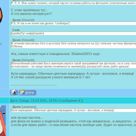
P. P. S. Мне нужен человек, который научит основам работы на фотошопе (электронные книги 
С этим проблемно тут...
А что именно интересует?
Quote
(
Griswold
)
P.S. Я так и не понял как делать "спойлеры")
Code
[spoiler]Тут инфа[/spoiler]
Quote
(
Griswold
)
В течении просмотра 2ого и кусочков 3его сезона наткнулся на 2ух сильных частных фанартер
ут
XJКенни.
Ага, самые известные и скандальные. Shadow2007x еще.
Quote
(
Griswold
)
Впечатлённый работами Биса заинтересовался такой программкой как фотошоп, но в силу того
использовать - не представляю возможности занимаЦЦа раскраской своих работ дальше.
Купи карандаши. Обычные цветные карандаши. А лучше - восковые, и вперед!
А 14-бис своей раскраске учился минимум 6-7 лет.
Дата: Среда, 13.04.2011, 18:55 | Сообщение #
8
Quote
(
Latomerta
)
Купи карандаши. Обычные цветные карандаши. А лучше - восковые, и вперед!
или лучше пастель...
для фона ее можно и водичкой размывать, чтоб как акварелька...и аккуратно....
а если для ярких работ...то масляная пастель вообще шик, будет оч красочно, 