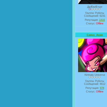
ДрÆмÆтург
Группа: Роботы
Сообщений:
6231
Репутация:
1416
Статус:
Offline
Самус_Аран
Kirimaty Universe
Группа: Роботы
Сообщений:
4612
Репутация:
978
Статус:
Offline