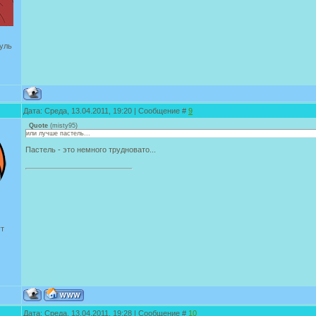
уль
Дата: Среда, 13.04.2011, 19:20 | Сообщение #
9
Quote
(
misty95
)
или лучше пастель...
Пастель - это немного трудновато...
ут
Дата: Среда, 13.04.2011, 19:28 | Сообщение #
10