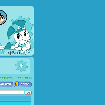
ла форума
·
Поиск
·
RSS
]