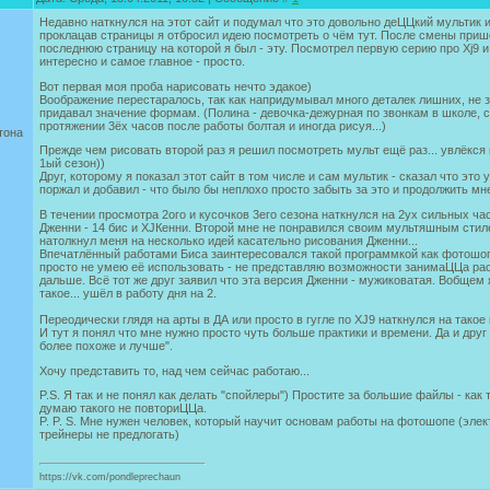
Недавно наткнулся на этот сайт и подумал что это довольно деЦЦкий мультик и 
проклацав страницы я отбросил идею посмотреть о чём тут. После смены приш
последнюю страницу на которой я был - эту. Посмотрел первую серию про Xj9 и
интересно и самое главное - просто.
Вот первая моя проба нарисовать нечто эдакое)
Воображение перестаралось, так как напридумывал много деталек лишних, не з
придавал значение формам. (Полина - девочка-дежурная по звонкам в школе, с
протяжении 3ёх часов после работы болтая и иногда рисуя...)
тона
Прежде чем рисовать второй раз я решил посмотреть мульт ещё раз... увлёкся
1ый сезон))
Друг, которому я показал этот сайт в том числе и сам мультик - сказал что это
поржал и добавил - что было бы неплохо просто забыть за это и продолжить мн
В течении просмотра 2ого и кусочков 3его сезона наткнулся на 2ух сильных ч
Дженни - 14 бис и XJКенни. Второй мне не понравился своим мультяшным стил
натолкнул меня на несколько идей касательно рисования Дженни...
Впечатлённый работами Биса заинтересовался такой программкой как фотошоп, 
просто не умею её использовать - не представляю возможности занимаЦЦа рас
дальше. Всё тот же друг заявил что эта версия Дженни - мужиковатая. Вобщем 
такое... ушёл в работу дня на 2.
Переодически глядя на арты в ДА или просто в гугле по XJ9 наткнулся на такое 
И тут я понял что мне нужно просто чуть больше практики и времени. Да и друг 
более похоже и лучше".
Хочу представить то, над чем сейчас работаю...
P.S. Я так и не понял как делать "спойлеры") Простите за большие файлы - как 
думаю такого не повториЦЦа.
P. P. S. Мне нужен человек, который научит основам работы на фотошопе (элек
трейнеры не предлогать)
https://vk.com/pondleprechaun