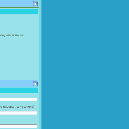
олучится так же
в рисовал, а не аниме)