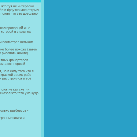
что тут не интересно...
ёл и браузер мне открыл
 понял что это довольно
нал пропорций и не
 которой я сидел на
 и посмотрел целиком
 уже более похоже (затем
е рисовать аниме)
астных фанартеров
ем а вот первый
но в силу того что я
краской своих работ
я расстроился и всё
понятие как скетчи.
сказал что "это уже куда
только разберусь -
тронные книги и