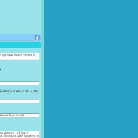
то уже куда более похоже и
)
думал для девочек, а нет,
ликом 1ый сезон))
ов Дженни - 14 бис и
а несколько идей касательно