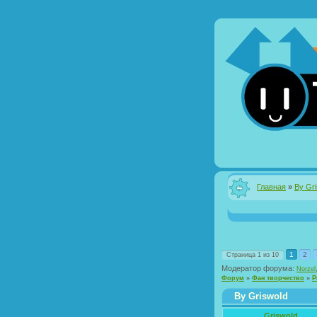
Главная
»
By Gr
1
2
Страница
1
из
10
Модератор форума:
Norzel
Форум
»
Фан творчество
»
Р
By Griswold
Griswold