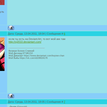
уль
Дата: Среда, 13.04.2011, 18:04 | Сообщение #
6
если ты есть на Deviant Art, то вот мой акк там
http://xj2010.deviantart.com/
Великая Богиня Слияний
Мой Дискорд KT1#1210
Мой Диванарт https://www.deviantart.com/keytee-chan
Мой ВыКы https://vk.com/id109024176
Дата: Среда, 13.04.2011, 18:05 | Сообщение #
7
Quote
(
Griswold
)