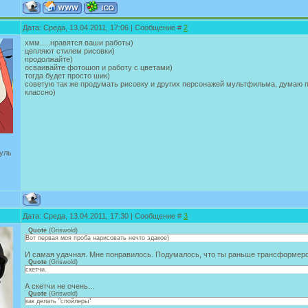
Дата: Среда, 13.04.2011, 17:06 | Сообщение #
2
хмм.....нравятся ваши работы)
цепляют стилем рисовки)
продолжайте)
осваивайте фотошоп и работу с цветами)
тогда будет просто шик)
советую так же продумать рисовку и других персонажей мультфильма, думаю п
классно)
уль
Дата: Среда, 13.04.2011, 17:30 | Сообщение #
3
Quote
(
Griswold
)
Вот первая моя проба нарисовать нечто эдакое)
И самая удачная. Мне понравилось. Подумалось, что ты раньше трансформеро
Quote
(
Griswold
)
скетчи.
А скетчи не очень...
Quote
(
Griswold
)
как делать "спойлеры"