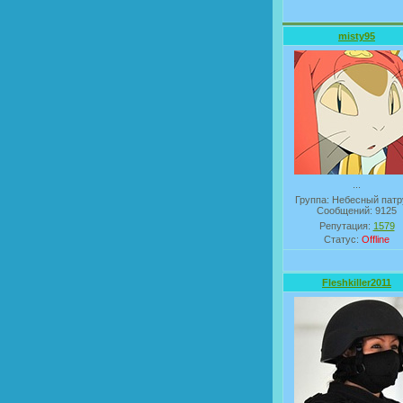
misty95
...
Группа: Небесный патр
Сообщений:
9125
Репутация:
1579
Статус:
Offline
Fleshkiller2011