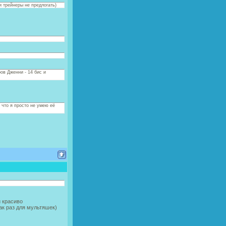
и трейнеры не предлогать)
ов Дженни - 14 бис и
 что я просто не умею её
и красиво
как раз для мультяшек)