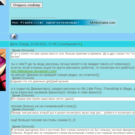
Дата: Среда, 13.04.2011, 17:49 | Сообщение #
4
Quote
(
Griswold
)
И тут я понял что мне нужно просто чуть больше практики и времени. Да и друг сказал что "э
лучше".
ты о чём?! да ты ведь рисуешь лучше меня! я не ожидал такого от новичка)))
ксатти, если хчоешь ещзё по круче рисовать роботов, то посмотри его работы))
http://bleedman.deviantart.com/
он рисует Дженни по правдле говоря редко, но отлично)))
Quote
(
Griswold
)
подумал что это довольно деЦЦкий мультик
а я ходил по Девиантарту, увидел рисунки по My Little Pony: Friendship is Magic, 
куча взрослых мужиков фанатов))) теперь я тоже фанат)))
Quote
(
Griswold
)
Вот первая моя проба нарисовать нечто эдакое)
похоже больно уж на сониковский стиль)))
Quote
(
Griswold
)
Прежде чем рисовать второй раз я решил посмотреть мульт ещё раз... увлёкся и посмотрел це
ещё больше похоже на стиль соника О_О
Quote
(
Griswold
)
В течении просмотра 2ого и кусочков 3его сезона наткнулся на 2ух сильных частных фанартер
XJКенни. Второй мне не понравился своим мультяшным стилем а вот первый натолкнул меня н