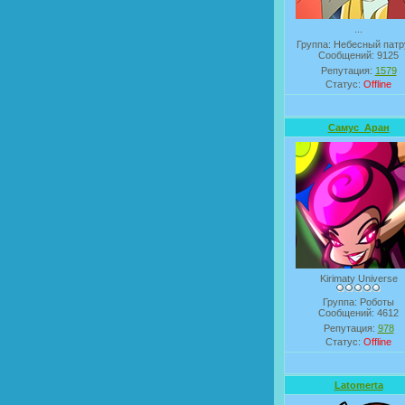
...
Группа: Небесный патр
Сообщений:
9125
Репутация:
1579
Статус:
Offline
Самус_Аран
Kirimaty Universe
Группа: Роботы
Сообщений:
4612
Репутация:
978
Статус:
Offline
Latomerta