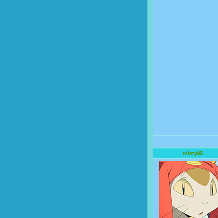
misty95