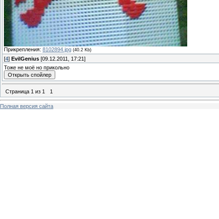
Прикрепления:
8102894.jpg
(40.2 Kb)
[
4
]
EvilGenius
[09.12.2011, 17:21]
Тоже не моё но прикольно
Страница
1
из
1
1
Полная версия сайта