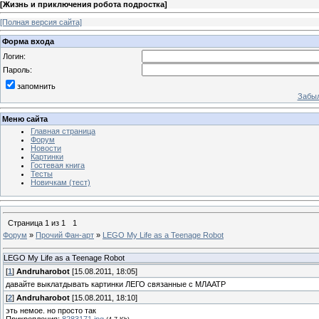
[
Жизнь и приключения робота подростка
]
[Полная версия сайта]
Форма входа
Логин:
Пароль:
запомнить
Забыл
Меню сайта
Главная страница
Форум
Новости
Картинки
Гостевая книга
Тесты
Новичкам (тест)
Страница
1
из
1
1
Форум
»
Прочий Фан-арт
»
LEGO My Life as a Teenage Robot
LEGO My Life as a Teenage Robot
[
1
]
Andruharobot
[15.08.2011, 18:05]
давайте выклатдывать картинки ЛЕГО связанные с МЛААТР
[
2
]
Andruharobot
[15.08.2011, 18:10]
эть немое. но просто так
Прикрепления:
8283171.jpg