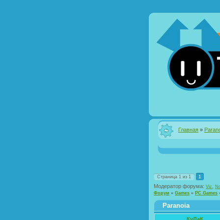
Главная
»
Paran
1
Страница
1
из
1
Модератор форума:
,
Vic
No
Форум
»
Games
»
PC Games
Paranoia
КуЛаК