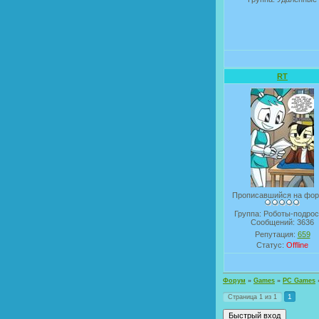
RT
Прописавшийся на фо
Группа: Роботы-подрос
Сообщений:
3636
Репутация:
659
Статус:
Offline
Форум
»
Games
»
PC Games
1
Страница
1
из
1