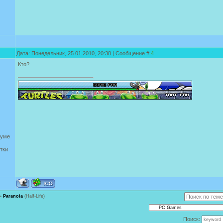
Дата: Понедельник, 25.01.2010, 20:38 | Сообщение #
4
Кто?
руме
тки
»
Paranoia
(Half-Life)
Поиск: