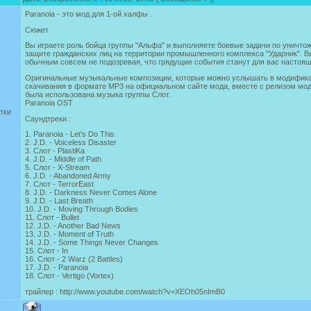
Paranoia - это мод для 1-ой халфы .
Сюжет
Вы играете роль бойца группы "Альфа" и выполняете боевые задачи по уничто
защите гражданских лиц на территории промышленного комплекса "Ударник". В
обычным совсем не подозревая, что грядущие события станут для вас настоя
Оригинальные музыкальные композиции, которые можно услышать в модифика
скачивания в формате MP3 на официальном сайте мода, вместе с релизом мод
была использована музыка группы Слот.
Paranoia OST
тки
Саундтреки :
1. Paranoia - Let's Do This
2. J.D. - Voiceless Disaster
3. Слот - PlastiKa
4. J.D. - Middle of Path
5. Слот - X-Stream
6. J.D. - Abandoned Army
7. Слот - TerrorEast
8. J.D. - Darkness Never Comes Alone
9. J.D. - Last Breath
10. J.D. - Moving Through Bodies
11. Слот - Bullet
12. J.D. - Another Bad News
13. J.D. - Moment of Truth
14. J.D. - Some Things Never Changes
15. Слот - In
16. Слот - 2 Warz (2 Battles)
17. J.D. - Paranoia
18. Слот - Vertigo (Vortex)
трайлер : http://www.youtube.com/watch?v=XEOh05nImB0