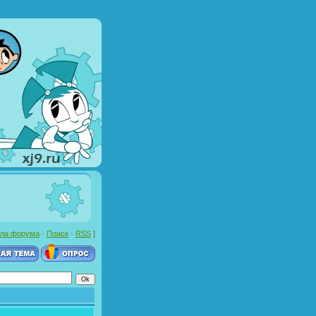
ла форума
·
Поиск
·
RSS
]