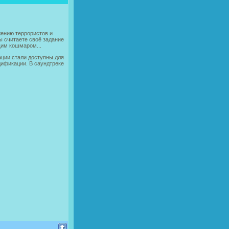
жению террористов и
ы считаете своё задание
щим кошмаром...
ции стали доступны для
ификации. В саундтреке