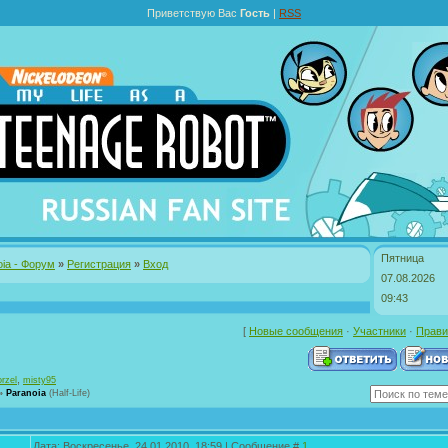
Приветствую Вас
Гость
|
RSS
Пятница
oia - Форум
»
Регистрация
»
Вход
07.08.2026
09:43
[
Новые сообщения
·
Участники
·
Прави
,
rzel
misty95
»
Paranoia
(Half-Life)
Дата: Воскресенье, 24.01.2010, 18:59 | Сообщение #
1