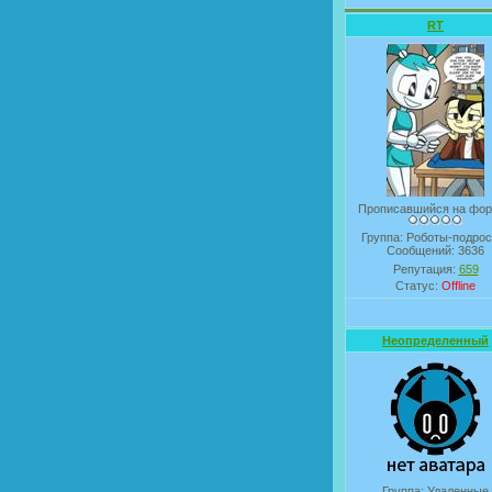
RT
Прописавшийся на фо
Группа: Роботы-подрос
Сообщений:
3636
Репутация:
659
Статус:
Offline
Неопределенный
Группа: Удаленные