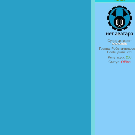
Супер активист
Группа: Роботы-подрос
Сообщений:
731
Репутация:
203
Статус:
Offline