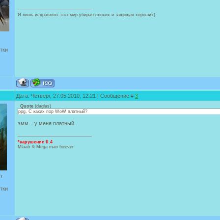
Я лишь исправляю этот мир убирая плохих и защищая хороших)
тки
Дата: Четверг, 27.05.2010, 12:21 | Сообщение #
3
Quote
(
daglas
)
ppg, С каких пор WoW платный?
эмм... у меня платный.
*нарушение II.4
Mlaatr & Mega man forever
ут
тки