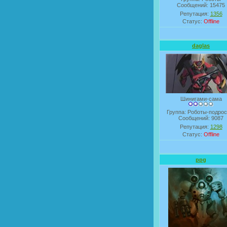
Сообщений:
15475
Репутация:
1356
Статус:
Offline
daglas
Шинигами-сама
Группа: Роботы-подрос
Сообщений:
9087
Репутация:
1298
Статус:
Offline
ppg