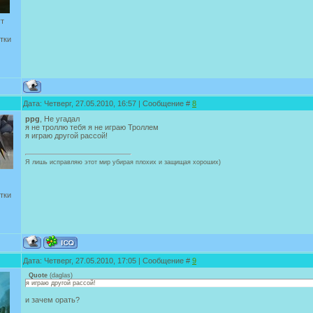
ут
тки
Дата: Четверг, 27.05.2010, 16:57 | Сообщение #
8
ppg
, Не угадал
я не троллю тебя я не играю Троллем
я играю другой рассой!
Я лишь исправляю этот мир убирая плохих и защищая хороших)
тки
Дата: Четверг, 27.05.2010, 17:05 | Сообщение #
9
Quote
(
daglas
)
я играю другой рассой!
и зачем орать?