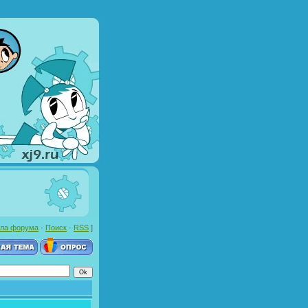
ла форума
·
Поиск
·
RSS
]