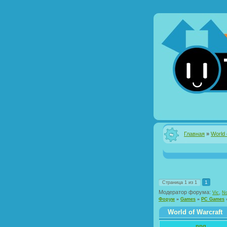
Главная
»
World 
1
Страница
1
из
1
Модератор форума:
,
Vic
No
Форум
»
Games
»
PC Games
World of Warcraft
ppg