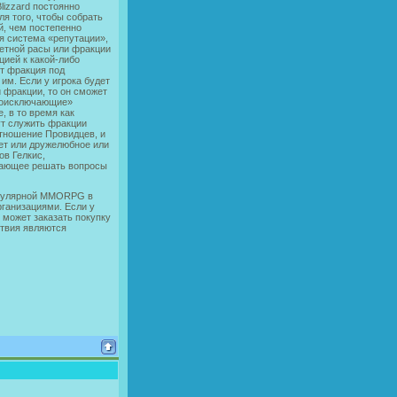
lizzard постоянно
я того, чтобы собрать
й, чем постепенно
ая система «репутации»,
ретной расы или фракции
цией к какой-либо
т фракция под
м. Если у игрока будет
 фракции, то он сможет
моисключающие»
, в то время как
т служить фракции
отношение Провидцев, и
еет или дружелюбное или
ов Гелкис,
тающее решать вопросы
популярной MMORPG в
ганизациями. Если у
н может заказать покупку
ствия являются