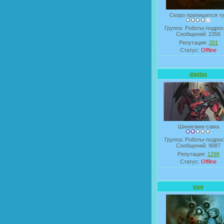
Скоро пропишется т
Группа: Роботы-подрос
Сообщений:
2356
Репутация:
201
Статус:
Offline
daglas
Шинигами-сама
Группа: Роботы-подрос
Сообщений:
9087
Репутация:
1298
Статус:
Offline
ppg