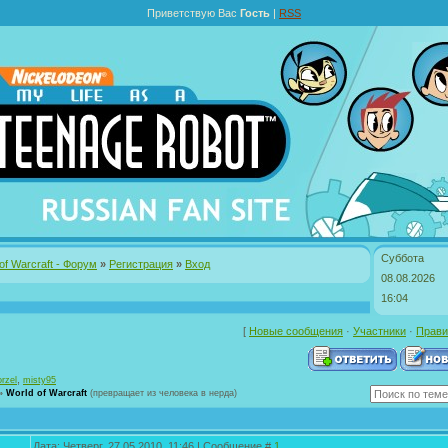
Приветствую Вас
Гость
|
RSS
Суббота
of Warcraft - Форум
»
Регистрация
»
Вход
08.08.2026
16:04
[
Новые сообщения
·
Участники
·
Прави
,
rzel
misty95
»
World of Warcraft
(превращает из человека в нерда)
Дата: Четверг, 27.05.2010, 11:46 | Сообщение #
1