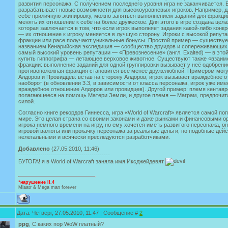
развития персонажа. С получением последнего уровня игра не заканчивается. B
разрабатывает новые возможности для высокоуровневых игроков. Например, дл
себе приличную экипировку, можно заняться выполнением заданий для фракци
менять их отношение к себе на более дружеское. Для этого в игре создана цел
которая заключается в том, что если игрок выполняет задания какой-либо конк
— их отношение к игроку меняется в лучшую сторону. Игроки с высокой репута
фракции или расе получают уникальные бонусы. Простой пример — существуе
названием Кенарийская экспедиция — сообщество друидов и сопереживающих и
самый высокий уровень репутации — «Превознесение» (англ. Exalted) — в этой
купить гиппогрифа — летающее верховое животное. Существуют также «взаи
фракции: выполнение заданий для одной группировки вызывает у неё одобрение
противоположная фракция становится всё менее дружелюбной. Примером могу
Алдоров и Провидцев: встав на сторону Алдоров, игрок вызывает враждебное 
наоборот (в обновлении 3.3, в зависимости от класса персонажа, игрок уже им
враждебное отношение Алдоров или провидцев). Другой пример: племя кентавр
полагающееся на помощь Матери Земли, и другое племя — Маграм, предпочи
силой.
Согласно книге рекордов Гиннесса, игра «World of Warcraft» является самой 
мире. Это целая страна со своими законами и даже рынками и финансовыми ор
игрока немного времени на игру, но ему хочется иметь развитого персонажа, о
игровой валюты или прокачку персонажа за реальные деньги, но подобные дей
нелегальными и всячески преследуются разработчиками.
Добавлено
(27.05.2010, 11:46)
---------------------------------------------
БУГОГА! я в World of Warcraft заняла имя Иксджейдевят
*нарушение II.4
Mlaatr & Mega man forever
Дата: Четверг, 27.05.2010, 11:47 | Сообщение #
2
ppg
, С каких пор WoW платный?