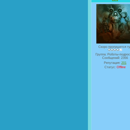
Скоро пропишется т
Группа: Роботы-подрос
Сообщений:
2356
Репутация:
201
Статус:
Offline