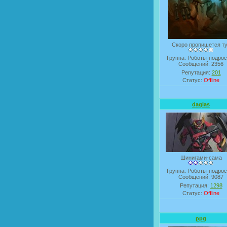
Скоро пропишется т
Группа: Роботы-подрос
Сообщений:
2356
Репутация:
201
Статус:
Offline
daglas
Шинигами-сама
Группа: Роботы-подрос
Сообщений:
9087
Репутация:
1298
Статус:
Offline
ppg