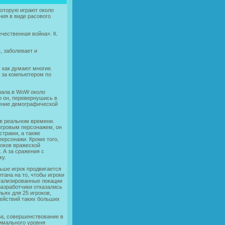
которую играют около
ния в виде расового
чественная война». К.
, заболевает и
 как думают многие.
я за компьютером по
рала в WoW около
о он, перевернушись в
шение демографической
 в реальном времени.
 игровым персонажем, он
страми, а также
ерсонажи. Кроме того,
роков вражеской
. А за сражения с
ку.
ьше игрок продвигается
тана на то, чтобы игроки
уализированные локации
разработчики отказались
ьях для 25 игроков,
действий таких больших
ра, совершенствование в
симального уровня