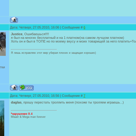
Дата: Четверг, 27.05.2010, 16:06 | Сообщение #
6
Justice
, Ошибаешься!!!!
я был на многих бесплатный и на 1 платном(на самом лучшом платном)
Хоть он и был в ТОПЕ но по моему вкусу и моих товарищей за него платить=Тол
Я лишь исправляю этот мир убирая плохих и защищая хороших)
тки
Дата: Четверг, 27.05.2010, 16:56 | Сообщение #
7
daglas
, прошу перестать троллить меня (похоже ты троллем играешь...)
*нарушение II.4
Mlaatr & Mega man forever