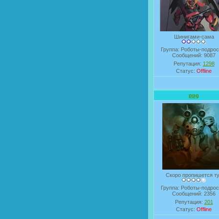
Шинигами-сама
Группа: Роботы-подрос
Сообщений:
9087
Репутация:
1298
Статус:
Offline
ppg
Скоро пропишется т
Группа: Роботы-подрос
Сообщений:
2356
Репутация:
201
Статус:
Offline