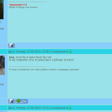
*нарушение II.4
Mlaatr & Mega man forever
ут
тки
Дата: Четверг, 27.05.2010, 17:08 | Сообщение #
10
ppg
, если бы я орал было бы так
И НЕ ГОВОРИ ЧТО Я ОРАЛ ВОТ СЕЙЧАС Я ОРУ!!
Я лишь исправляю этот мир убирая плохих и защищая хороших)
тки
Дата: Четверг, 27.05.2010, 17:16 | Сообщение #
11