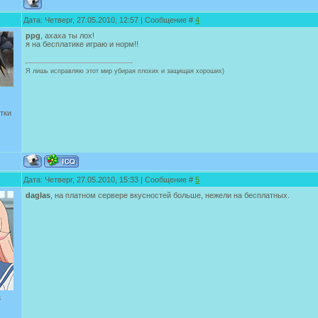
Дата: Четверг, 27.05.2010, 12:57 | Сообщение #
4
ppg
, ахаха ты лох!
я на бесплатике играю и норм!!
Я лишь исправляю этот мир убирая плохих и защищая хороших)
тки
Дата: Четверг, 27.05.2010, 15:33 | Сообщение #
5
daglas
, на платном сервере вкусностей больше, нежели на бесплатных.
3