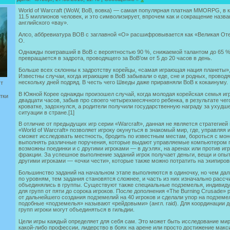
World of Warcraft (WoW, ВoВ, вовка) — самая популярная платная MMORPG, в 
11.5 миллионов человек, и это символизирует, впрочем как и сокращение назва
английского «вау».
Алсо, аббревиатура ВОВ с заглавной «О» расшифровывается как «Великая Оте
О.
Однажды поигравший в ВоВ с вероятностью 90 %, снижаемой талантом до 65 %
превращается в задрота, проводящего за ВоВ’ом от 5 до 20 часов в день.
Больше всех склонны к задротству корейцы, «самая играющая нация планеты»,
Известны случаи, когда играющие в ВоВ забывали о еде, сне и родных, провод
нескольку дней подряд. В честь чего Шведы даже приравняли ВоВ к кокаинуму.
ут
В Южной Корее однажды произошел случай, когда молодая корейская семья иг
тки
двадцати часов, забыв про своего четырехмесячного ребенка, в результате чег
кроватке, задохнулся, а родители получили государственную награду за ухуд
ситуации в стране.[1]
В отличие от предыдущих игр серии «Warcraft», данная не является стратегией
«World of Warcraft» позволяет игроку окунуться в знакомый мир, где, управляя
сможет исследовать местность, бродить по известным местам, бороться с мон
выполнять различные поручения, которые выдают управляемые компьютером п
возможны поединки и с другими игроками — в дуэлях, на аренах или против иг
фракции. За успешное выполнение заданий игрок получает деньги, вещи и опыт
другими игроками — «очки чести», которые также можно потратить на экипиров
Большинство заданий на начальном этапе выполняются в одиночку, но чем дал
по уровням, тем задания становятся сложнее, и часть из них изначально рассчи
объединялись в группы. Существуют также специальные подземелья, индивид
для групп от пяти до сорока игроков. После дополнения «The Burning Crusade» 
от дальнейшего создания подземелий на 40 игроков и сделали упор на подземел
подобные «подземелья» называют «рейдовыми» (англ. raid). Для координации 
групп игроки могут объединяться в гильдии.
Цели игры каждый определяет для себя сам. Это может быть исследование ми
какой-либо профессии, лидерство в боях на арене или просто достижение мак