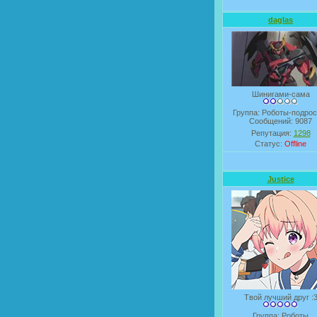
daglas
Шинигами-сама
Группа: Роботы-подрос
Сообщений:
9087
Репутация:
1298
Статус:
Offline
Justice
Твой лучший друг :
Группа: Роботы