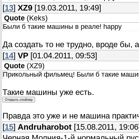
[
13
]
XZ9
[19.03.2011, 19:49]
Quote
(
Keks
)
Были б такие машины в реале! happy
Да создать то не трудно, вроде бы,
[
14
]
VP
[01.04.2011, 09:53]
Quote
(
XZ9
)
Прикольный фильмец! Были б такие маши
Такие машины уже есть.
Правда это уже и не машина практи
[
15
]
Andruharobot
[15.08.2011, 19:06
Черная Молния-1-й нормальный рус