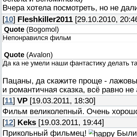
Вчера хотела посмотреть, но не да
[
10
]
Fleshkiller2011
[29.10.2010, 20:4
Quote
(
Bogomol
)
Непонравился фильм
Quote
(
Avalon
)
Да ка не умели наши фантастику делать та
Пацаны, да скажите проще - лажовы
и романтичная сказка, всё равно не 
[
11
]
VP
[19.03.2011, 18:30]
Фильм великолепный. Очень хорош
[
12
]
Keks
[19.03.2011, 19:44]
Прикольный фильмец!
Были 