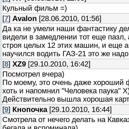
Кульный фильм =)
[
7
]
Avalon
[28.06.2010, 01:56]
Да ка не умели наши фантастику дел
видели в замедлении тот еще пазл,
строя целых 12 этих машин, и еще а
научился водить ГАЗ-21 это же надо!!
[
8
]
XZ9
[29.10.2010, 16:42]
Посмотрел вчера)
По моему, это очень даже хороший
хоть и напомнил "Человека паука" Х
Действительно вышла хорошая карти
[
9
]
Кнопочка
[29.10.2010, 16:44]
Смотрела от нечего делать на Кавк
бегала и вспоминала)