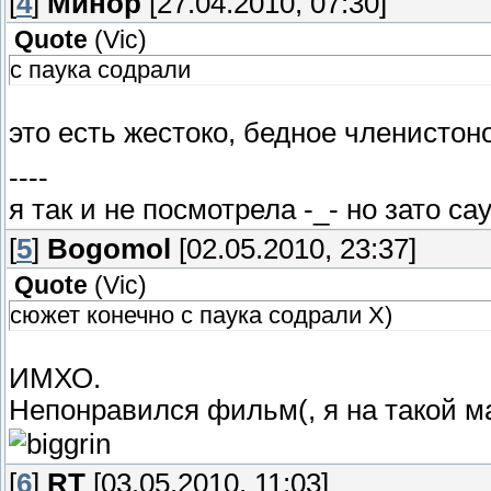
[
4
]
Минор
[27.04.2010, 07:30]
Quote
(
Vic
)
с паука содрали
это есть жестоко, бедное членистон
----
я так и не посмотрела -_- но зато са
[
5
]
Bogomol
[02.05.2010, 23:37]
Quote
(
Vic
)
сюжет конечно с паука содрали Х)
ИМХО.
Непонравился фильм(, я на такой м
[
6
]
RT
[03.05.2010, 11:03]