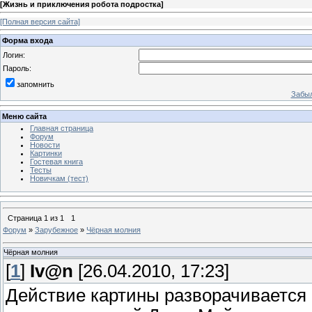
[
Жизнь и приключения робота подростка
]
[Полная версия сайта]
Форма входа
Логин:
Пароль:
запомнить
Забыл
Меню сайта
Главная страница
Форум
Новости
Картинки
Гостевая книга
Тесты
Новичкам (тест)
Страница
1
из
1
1
Форум
»
Зарубежное
»
Чёрная молния
Чёрная молния
[
1
]
Iv@n
[26.04.2010, 17:23]
Действие картины разворачивается в