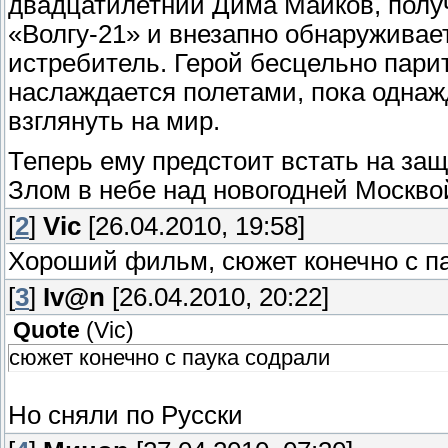
двадцатилетний Дима Майков, получ
«Волгу-21» и внезапно обнаруживает
истребитель. Герой бесцельно пари
наслаждается полетами, пока однажд
взглянуть на мир.
Теперь ему предстоит встать на защи
Злом в небе над новогодней Москво
[
2
]
Vic
[26.04.2010, 19:58]
Хороший фильм, сюжет конечно с па
[
3
]
Iv@n
[26.04.2010, 20:22]
Quote
(
Vic
)
сюжет конечно с паука содрали
Но сняли по Русски