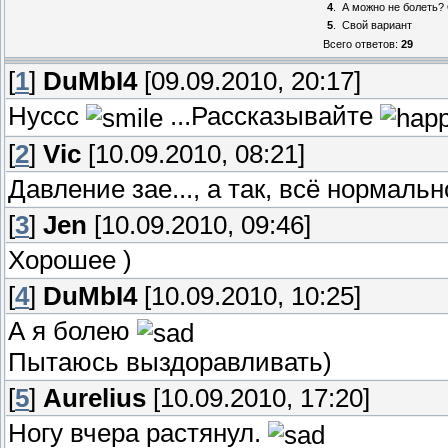
4
.
А можно не болеть?
5
.
Свой вариант
Всего ответов:
29
[
1
]
DuMbI4
[09.09.2010, 20:17]
Нуссс
...Рассказывайте
[
2
]
Vic
[10.09.2010, 08:21]
Давление зае..., а так, всё нормальн
[
3
]
Jen
[10.09.2010, 09:46]
Хорошее )
[
4
]
DuMbI4
[10.09.2010, 10:25]
А я болею
Пытаюсь выздоравливать)
[
5
]
Aurelius
[10.09.2010, 17:20]
Ногу вчера растянул.