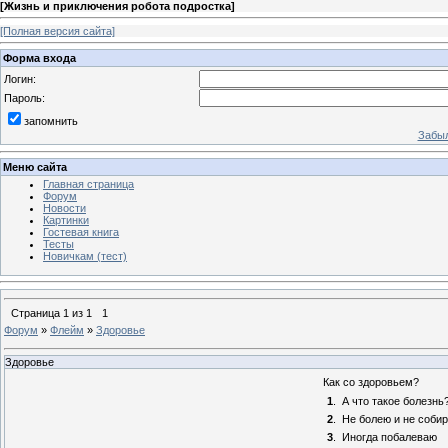
[
Жизнь и приключения робота подростка
]
[Полная версия сайта]
Форма входа
Логин:
Пароль:
запомнить
Забыл
Меню сайта
Главная страница
Форум
Новости
Картинки
Гостевая книга
Тесты
Новичкам (тест)
Страница
1
из
1
1
Форум
»
Флейм
»
Здоровье
Здоровье
Как со здоровьем?
1
.
А что такое болезнь
2
.
Не болею и не соби
3
.
Иногда побалеваю