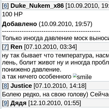
[
6
]
Duke_Nukem_x86
[10.09.2010, 19
100 HP
Добавлено
(10.09.2010, 19:57)
---------------------------------------------
Только иногда давление моск выноси
[
7
]
Ren
[07.10.2010, 03:34]
ну так бывает что температура, нас
лень, болит живот ну и иногда проб
понижено давление.
а так ничего особенного
[
8
]
Justice
[07.10.2010, 14:18]
Болею редко, на свою голову) Сейча
[
9
]
Дядя
[12.10.2010, 01:55]