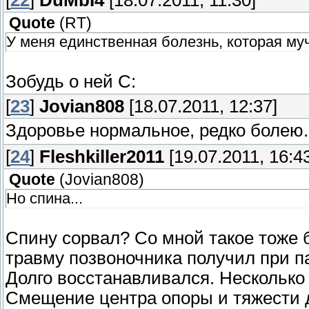
Quote
(
RT
)
У меня единственная болезнь, которая муч
Зобудь о ней C:
[
23
]
Jovian808
[18.07.2011, 12:37]
Здоровье нормальное, редко болею.
[
24
]
Fleshkiller2011
[19.07.2011, 16:4
Quote
(
Jovian808
)
Но спина...
Спину сорвал? Со мной такое тоже 
травму позвоночника получил при па
Долго восстанавливался. Несколько
Смещение центра опоры и тяжести д