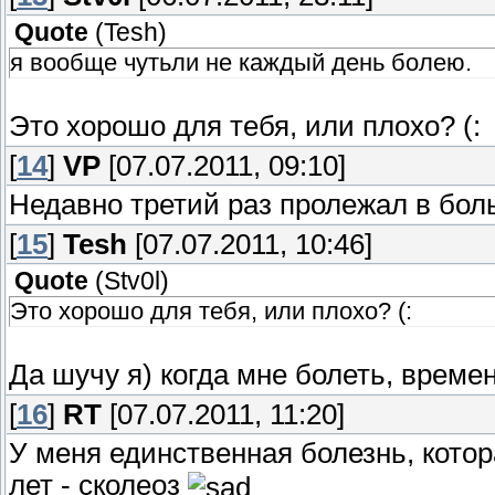
Quote
(
Tesh
)
я вообще чутьли не каждый день болею.
Это хорошо для тебя, или плохо? (:
[
14
]
VP
[07.07.2011, 09:10]
Недавно третий раз пролежал в боль
[
15
]
Tesh
[07.07.2011, 10:46]
Quote
(
Stv0l
)
Это хорошо для тебя, или плохо? (:
Да шучу я) когда мне болеть, времен
[
16
]
RT
[07.07.2011, 11:20]
У меня единственная болезнь, кото
лет - сколеоз