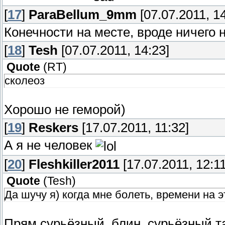
[
17
]
ParaBellum_9mm
[07.07.2011, 14
Конечности на месте, вроде ничего н
[
18
]
Tesh
[07.07.2011, 14:23]
Quote
(
RT
)
сколеоз
Хорошо не геморой)
[
19
]
Reskers
[17.07.2011, 11:32]
А я не человек
[
20
]
Fleshkiller2011
[17.07.2011, 12:11
Quote
(
Tesh
)
Да шучу я) когда мне болеть, времени на эт
Прям сурьёзный, блин, сурьёзный т