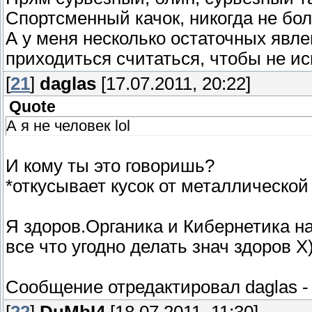
Спортсменный качок, никогда не бо
А у меня несколько остаточных явле
приходиться считаться, чтобы не и
[
21
]
daglas
[17.07.2011, 20:22]
Quote
А я не человек lol
И кому ты это говоришь?
*откусывает кусок от металлической
Я здоров.Органика и Кибернетика на
все что угодно делать знач здоров X
Сообщение отредактировал
daglas
[
22
]
DuMbI4
[18.07.2011, 11:30]