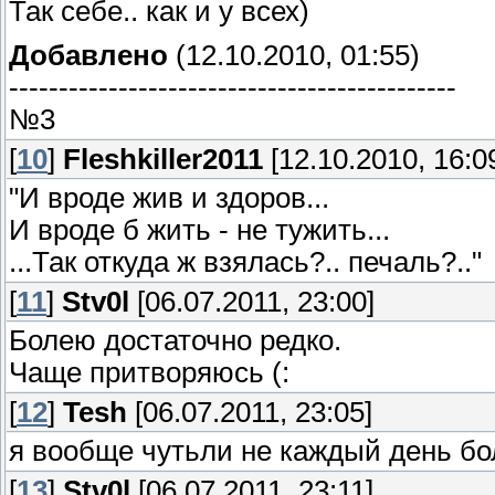
Так себе.. как и у всех)
Добавлено
(12.10.2010, 01:55)
---------------------------------------------
№3
[
10
]
Fleshkiller2011
[12.10.2010, 16:0
"И вроде жив и здоров...
И вроде б жить - не тужить...
...Так откуда ж взялась?.. печаль?.."
[
11
]
Stv0l
[06.07.2011, 23:00]
Болею достаточно редко.
Чаще притворяюсь (:
[
12
]
Tesh
[06.07.2011, 23:05]
я вообще чутьли не каждый день бо
[
13
]
Stv0l
[06.07.2011, 23:11]