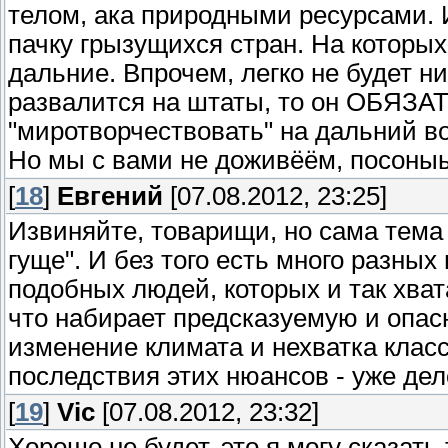
телом, ака природными ресурсами. 
пачку грызущихся стран. На которых
дальние. Впрочем, легко не будет ни
развалится на штаты, то он ОБЯЗА
"миротворчествовать" на дальний во
Но мы с вами не доживёём, посоны
[
18
]
Евгений
[07.08.2012, 23:25]
Извиняйте, товарищи, но сама тема
гуще". И без того есть много разных
подобных людей, которых и так хва
что набирает предсказуемую и опас
изменение климата и нехватка клас
последствия этих нюансов - уже дел
[
19
]
Vic
[07.08.2012, 23:32]
Хорошо не будет, это я могу сказать 