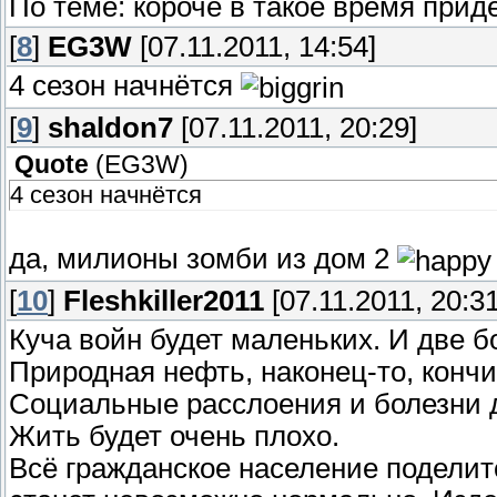
По теме: короче в такое время прид
[
8
]
EG3W
[07.11.2011, 14:54]
4 сезон начнётся
[
9
]
shaldon7
[07.11.2011, 20:29]
Quote
(
EG3W
)
4 сезон начнётся
да, милионы зомби из дом 2
[
10
]
Fleshkiller2011
[07.11.2011, 20:31
Куча войн будет маленьких. И две 
Природная нефть, наконец-то, кончи
Социальные расслоения и болезни д
Жить будет очень плохо.
Всё гражданское население поделит