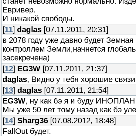
станет невозможно нормально. Изде
Евривер.
И никакой свободы.
[
11
]
daglas
[07.11.2011, 20:31]
в 2078 году уже давно будет Земна
контроллем Земли,начнется глобал
засекречена)
[
12
]
EG3W
[07.11.2011, 21:37]
daglas
, Видно у тебя хорошие связи
[
13
]
daglas
[07.11.2011, 21:54]
EG3W
, ну как бэ я и буду ИНОПЛ
Мы уже 50 лет тому назад как бэ уле
[
14
]
Sharg36
[07.08.2012, 18:48]
FallOut будет.