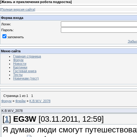
[
Жизнь и приключения робота подростка
]
[Полная версия сайта]
Форма входа
Логин:
Пароль:
запомнить
Забыл
Меню сайта
Главная страница
Форум
Новости
Картинки
Гостевая книга
Тесты
Новичкам (тест)
Страница
1
из
1
1
Форум
»
Флейм
»
K.B.W.V_2078
K.B.W.V_2078
[
1
]
EG3W
[03.11.2011, 12:59]
Я думаю люди смогут путешествова