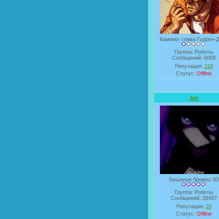
Камино- глава Гуррен-
Группа: Роботы
Сообщений:
6008
Репутация:
318
Статус:
Offline
Jen
Бешеное бревно 3D
Группа: Роботы
Сообщений:
28457
Репутация:
20
Статус:
Offline