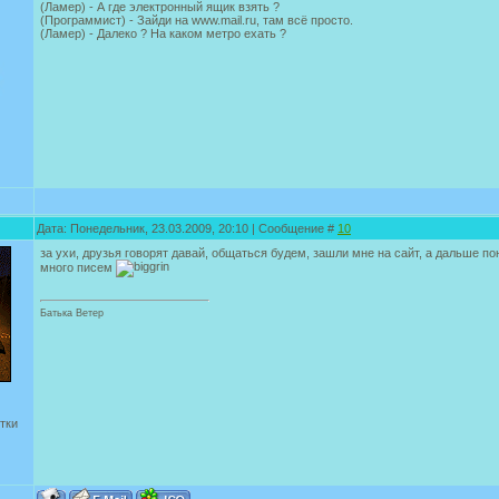
(Ламер) - А где электронный ящик взять ?
(Программист) - Зайди на www.mail.ru, там всё просто.
(Ламер) - Далеко ? На каком метро ехать ?
Дата: Понедельник, 23.03.2009, 20:10 | Сообщение #
10
за ухи, друзья говорят давай, общаться будем, зашли мне на сайт, а дальше пон
много писем
Батька Ветер
тки