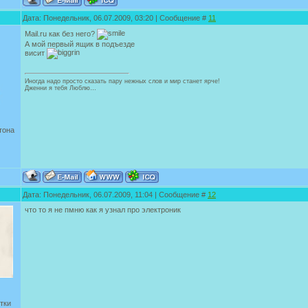
Дата: Понедельник, 06.07.2009, 03:20 | Сообщение #
11
Mail.ru как без него?
А мой первый ящик в подъезде
висит
Иногда надо просто сказать пару нежных слов и мир станет ярче!
Дженни я тебя Люблю…
тона
Дата: Понедельник, 06.07.2009, 11:04 | Сообщение #
12
что то я не пмню как я узнал про электроник
тки