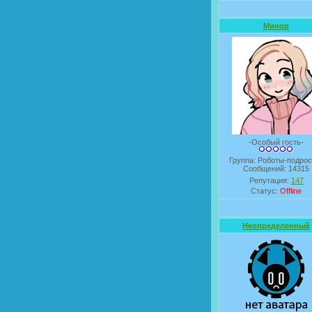
Минор
-Особый гость-
Группа: Роботы-подрос
Сообщений:
14315
Репутация:
147
Статус:
Offline
Неопределенный