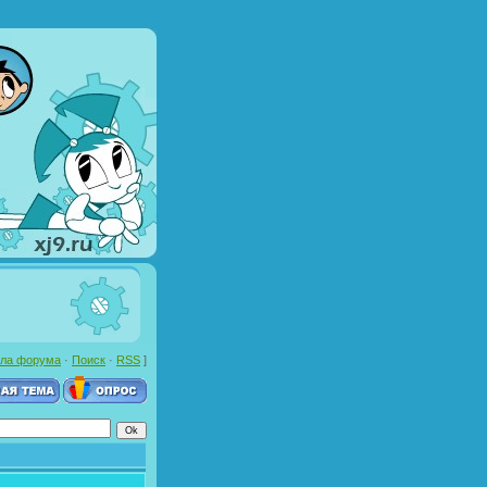
ла форума
·
Поиск
·
RSS
]