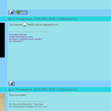
Дата: Понедельник, 23.03.2009, 18:06 | Сообщение #
3
Заставили
регистрироваться.
As I looked at the sky,
I finally found Orihime-sama,
but where is Hikoboshi-sama I wonder?
Isn’t she lonely? ):
Дата: Понедельник, 23.03.2009, 18:07 | Сообщение #
4
Под пытками!
My Eyes Are Blind But I Can See
The Snowflakes Glisten On The Tree