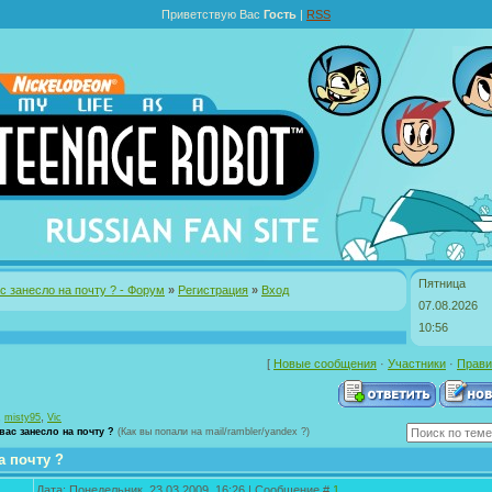
Приветствую Вас
Гость
|
RSS
Пятница
ас занесло на почту ? - Форум
»
Регистрация
»
Вход
07.08.2026
10:56
[
Новые сообщения
·
Участники
·
Прави
,
,
misty95
Vic
вас занесло на почту ?
(Как вы попали на mail/rambler/yandex ?)
а почту ?
Дата: Понедельник, 23.03.2009, 16:26 | Сообщение #
1