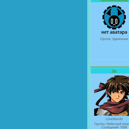
Группа: Удаленные
Vic
L0neWarri0r
Группа: Небесный патр
Сообщений:
7058