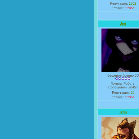
Репутация:
1862
Статус:
Offline
Jen
Бешеное бревно 3D
Группа: Роботы
Сообщений:
28457
Репутация:
20
Статус:
Offline
Tesh