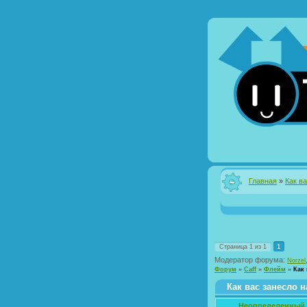
Главная
»
Как в
1
Страница
1
из
1
Модератор форума:
Norzel
Форум
»
Caff
»
Флейм
»
Как 
Как вас занесло н
Неопределенный