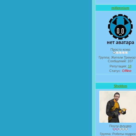
millennium
Просто юзер
Группа: Жители Тремор
Сообщений:
107
Репутация:
18
Статус:
Offline
Sheldon
Почти флудер
Группа: Роботы-подрос