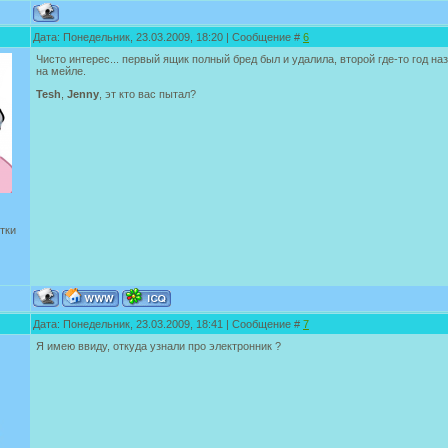
Дата: Понедельник, 23.03.2009, 18:20 | Сообщение #
6
Чисто интерес... первый ящик полный бред был и удалила, второй где-то год наз
на мейле.
Tesh
,
Jenny
, эт кто вас пытал?
тки
Дата: Понедельник, 23.03.2009, 18:41 | Сообщение #
7
Я имею ввиду, откуда узнали про электронник ?