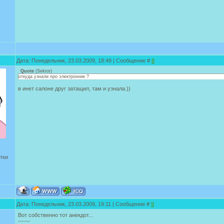
Дата: Понедельник, 23.03.2009, 18:48 | Сообщение #
8
Quote
(
Sektor
)
откуда узнали про электронник ?
в инет салоне друг затащил, там и узнала.))
тки
Дата: Понедельник, 23.03.2009, 19:11 | Сообщение #
9
Вот собственно тот анекдот...
------