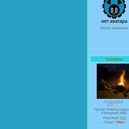
Группа: Удаленные
FlyingBear
S.T.A.L.K.E.R.
Группа: Роботы-подрос
Сообщений:
8682
Репутация:
510
Статус:
Offline