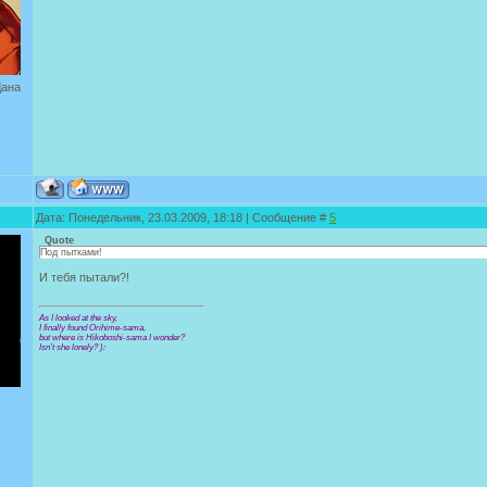
Дана
Дата: Понедельник, 23.03.2009, 18:18 | Сообщение #
5
Quote
Под пытками!
И тебя пытали?!
As I looked at the sky,
I finally found Orihime-sama,
but where is Hikoboshi-sama I wonder?
Isn’t she lonely? ):