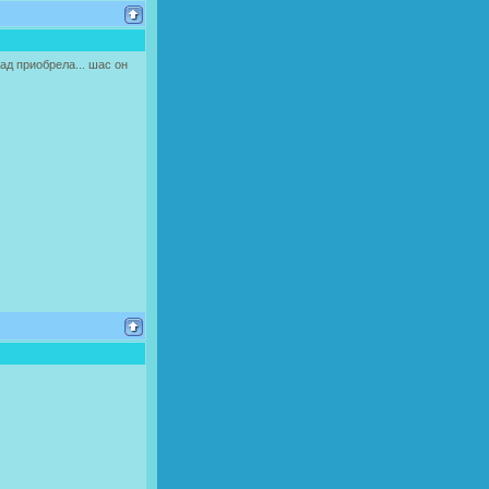
ад приобрела... шас он