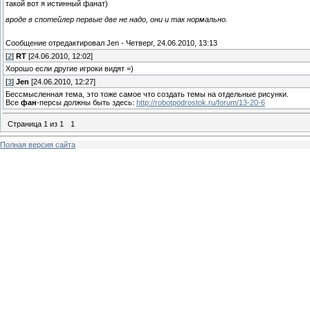
такой вот я истинный фанат)
вроде в спотейлер первые две не надо, они и так нормально.
Сообщение отредактировал
Jen
-
Четверг, 24.06.2010, 13:13
[
2
]
RT
[24.06.2010, 12:02]
Хорошо если другие игроки видят =)
[
3
]
Jen
[24.06.2010, 12:27]
Бессмысленная тема, это тоже самое что создать темы на отдельные рисунки.
Все
фан
-персы должны быть здесь:
http://robotpodrostok.ru/forum/13-20-6
Страница
1
из
1
1
Полная версия сайта