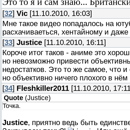
Это то я и сам знаю... Британск
[
32
]
Vic
[11.10.2010, 16:03]
Мне такое видео попадалось на ютуб
расхачиваеться, хентайному и даже 
[
33
]
Justice
[11.10.2010, 16:11]
Короче итог таков - аниме это хоро
но невозможно привести объективные
недостатков. Это то же самое, что и
но объективно ничего плохого в нём 
[
34
]
Fleshkiller2011
[11.10.2010, 17:11
Quote
(
Justice
)
Точка.
Justice
, приятно ведь быть единст