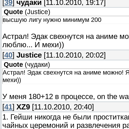
[
39
]
чудаки
[11.10.2010, 19:17]
Quote
(
Justice
)
высшую лигу нужно минимум 200
Астрал! Эдак свехнутся на аниме м
люблю... И мехи))
[
40
]
Justice
[11.10.2010, 20:02]
Quote
(
чудаки
)
Астрал! Эдак свехнутся на аниме можно! 
мехи))
У меня 180+12 в процессе, on the wa
[
41
]
XZ9
[11.10.2010, 20:40]
1. Гейши никогда не были проститк
чайных церемоний и развлечения ра