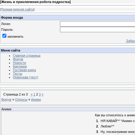
[
Жизнь и приключения робота подростка
]
[Полная версия сайта]
Форма входа
Логин:
Пароль:
запомнить
Забыл
Меню сайта
Главная страница
Форум
Новости
Картинки
Гостевая книга
Тесты
Новичкам (тест)
Страница
2
из
3
«
1
2
3
»
Форум
»
Опросы
»
Аниме
Аниме
Как вы относитесь к аним
1
.
НЯ КАВАЙ^^ *Аниме с
2
.
Люблю^^
3
.
Ну, посматриваю иног