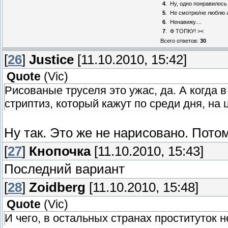
4
.
Ну, одно понравилось
5
.
Не смотрю/не люблю 
6
.
Ненавижу....
7
.
Ф ТОПКУ! ><
Всего ответов:
30
[
26
]
Justice
[11.10.2010, 15:42]
Quote
(
Vic
)
Рисованые труселя это ужас, да. А когда 
стриптиз, который кажут по среди дня, на
Ну так. Это же не нарисовано. По
[
27
]
Кнопочка
[11.10.2010, 15:43]
Последний вариант
[
28
]
Zoidberg
[11.10.2010, 15:48]
Quote
(
Vic
)
И чего, в остальных странах проституток н