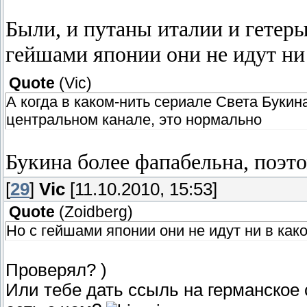
Были, и путаны италии и гетеры
гейшами японии они не идут ни 
Quote
(
Vic
)
А когда в каком-нить сериале Света Букина
центральном канале, это нормально
Букина более фапабельна, поэто
[
29
]
Vic
[11.10.2010, 15:53]
Quote
(
Zoidberg
)
Но с гейшами японии они не идут ни в как
Проверял? )
Или тебе дать ссыль на германское 