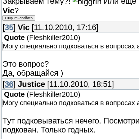
Закрываем тему?!
Или ещё 
Vic
?
[
35
]
Vic
[11.10.2010, 17:16]
Quote
(
Fleshkiller2010
)
Могу специально подковаться в вопросах а
Это вопрос?
Да, обращайся )
[
36
]
Justice
[11.10.2010, 18:51]
Quote
(
Fleshkiller2010
)
Могу специально подковаться в вопросах а
Тут подковываться нечего. Посмотр
подкован. Только годных.