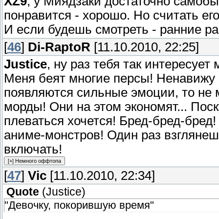
XZ9
, у Миядзаки достаточно самобы
понравится - хорошо. Но считать ег
И если будешь смотреть - ранние р
[
46
]
Di-RaptoR
[11.10.2010, 22:25]
Justice
, ну раз тебя так интересует 
Меня беят многие персы! Ненавижу и
появляются сильные эмоции, то не м
морды! Они на этом экономят... Пос
плеваться хочется! Бред-бред-бред!
аниме-монстров! Один раз взглянеш
включать!
[
47
]
Vic
[11.10.2010, 22:34]
Quote
(
Justice
)
"Девочку, покорившую время"