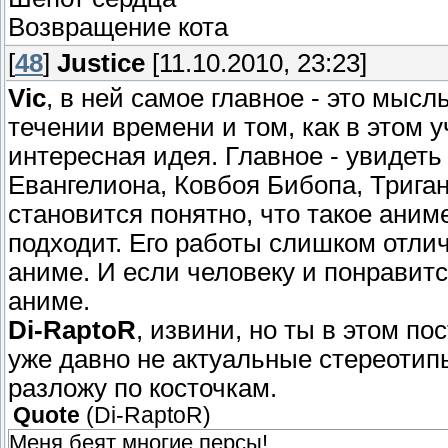
Возвращение кота
[
48
]
Justice
[11.10.2010, 23:23]
Vic
, в ней самое главное - это мысл
течении времени и том, как в этом 
интересная идея. Главное - увидеть 
Евангелиона, Ковбоя Бибопа, Триган
становится понятно, что такое аним
подходит. Его работы слишком отлич
аниме. И если человеку и понравится
аниме.
Di-RaptoR
, извини, но ты в этом п
уже давно не актуальные стереотип
разложу по косточкам.
Quote
(
Di-RaptoR
)
Меня беят многие персы!