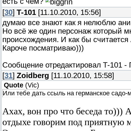
есть с чем?
[
30
]
T-101
[11.10.2010, 15:56]
думаю все знают как я нелюблю ани
Но всё же один персонаж который мн
происхождения. И как бы считается
Кароче посматриваю)))
Сообщение отредактировал
T-101
-
[
31
]
Zoidberg
[11.10.2010, 15:58]
Quote
(
Vic
)
Или тебе дать ссыль на германское садо-м
Ахах, вон про что беседа то))) 
отдыхе говорим под приятную м