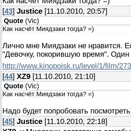
Как насчёт Миядзаки тогда? =)
[
43
]
Justice
[11.10.2010, 20:57]
Quote
(
Vic
)
Как насчёт Миядзаки тогда? =)
Лично мне Миядзаки не нравится. Ес
"Девочку, покорившую время". Один
http://www.kinopoisk.ru/level/1/film/27
[
44
]
XZ9
[11.10.2010, 21:10]
Quote
(
Vic
)
Как насчёт Миядзаки тогда? =)
Надо будет попробовать посмотреть
[
45
]
Justice
[11.10.2010, 22:18]