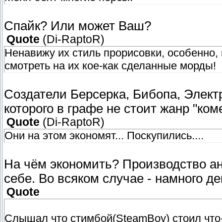
Спайк? Или может Ваш?
Quote
(
Di-RaptoR
)
Ненавижу их стиль прорисовки, особенно, 
смотреть на их кое-как сделанные морды!
Создатели Берсерка, Бибопа, Элект
которого в графе не стоит жанр "ком
Quote
(
Di-RaptoR
)
Они на этом экономят... Поскупились....
На чём экономить? Производство ан
себе. Во всяком случае - намного д
Quote
Слышал что стимбой(SteamBoy) стоил что-