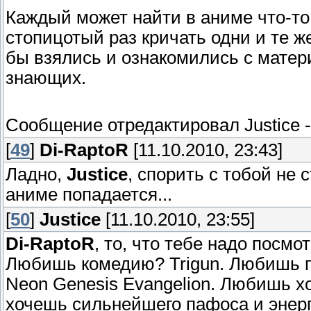
Каждый может найти в аниме что-то 
стопицотый раз кричать одни и те же
бы взялись и ознакомились с матери
знающих.
Сообщение отредактировал
Justice
[
49
]
Di-RaptoR
[11.10.2010, 23:43]
Ладно,
Justice
, спорить с тобой не 
аниме попадается...
[
50
]
Justice
[11.10.2010, 23:55]
Di-RaptoR
, то, что тебе надо посмо
Любишь комедию? Trigun. Любишь п
Neon Genesis Evangelion. Любишь х
хочешь сильнейшего пафоса и энерг