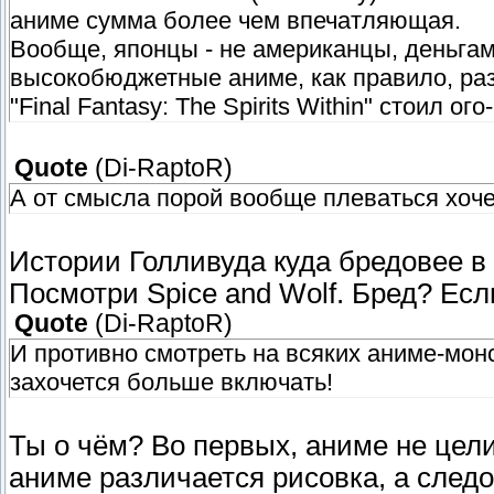
аниме сумма более чем впечатляющая.
Вообще, японцы - не американцы, деньга
высокобюджетные аниме, как правило, ра
"Final Fantasy: The Spirits Within" стоил о
Quote
(
Di-RaptoR
)
А от смысла порой вообще плеваться хоче
Истории Голливуда куда бредовее в
Посмотри Spice and Wolf. Бред? Если
Quote
(
Di-RaptoR
)
И противно смотреть на всяких аниме-монс
захочется больше включать!
Ты о чём? Во первых, аниме не цели
аниме различается рисовка, а след