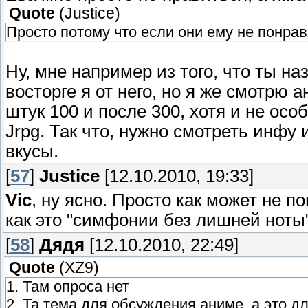
Quote
(
Justice
)
Просто потому что если они ему не понрав
Ну, мне например из того, что ты на
восторге я от него, но я же смотрю 
штук 100 и после 300, хотя и не осо
Jrpg. Так что, нужно смотреть инфу 
вкусы.
[
57
]
Justice
[12.10.2010, 19:33]
Vic
, ну ясно. Просто как может не 
как это "симфонии без лишней ноты",
[
58
]
Дядя
[12.10.2010, 22:49]
Quote
(
XZ9
)
1. Там опроса нет
2. Та тема для обсуждения аниме, а это д