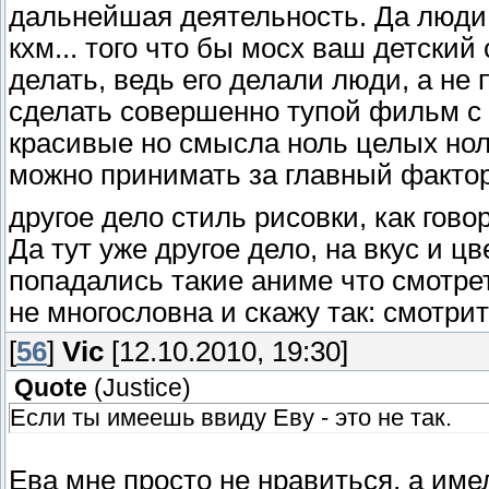
дальнейшая деятельность. Да люди, 
кхм... того что бы мосх ваш детский
делать, ведь его делали люди, а не
сделать совершенно тупой фильм с
красивые но смысла ноль целых нол
можно принимать за главный фактор
другое дело стиль рисовки, как гово
Да тут уже другое дело, на вкус и ц
попадались такие аниме что смотрет
не многословна и скажу так: смотрит
[
56
]
Vic
[12.10.2010, 19:30]
Quote
(
Justice
)
Если ты имеешь ввиду Еву - это не так.
Ева мне просто не нравиться, а имел