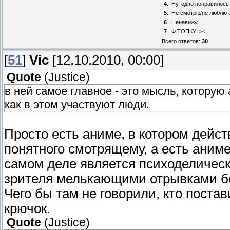
4
.
Ну, одно понравилось
5
.
Не смотрю/не люблю 
6
.
Ненавижу....
7
.
Ф ТОПКУ! ><
Всего ответов:
30
[
51
]
Vic
[12.10.2010, 00:00]
Quote
(
Justice
)
в ней самое главное - это мысль, которую
как в этом участвуют люди.
Просто есть аниме, в котором дейс
понятного смотрящему, а есть аниме
самом деле является психоделическ
зрителя мелькающими отрывками без
Чего бы там не говорили, кто поста
крючок.
Quote
(
Justice
)