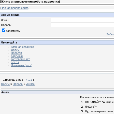
[
Жизнь и приключения робота подростка
]
[Полная версия сайта]
Форма входа
Логин:
Пароль:
запомнить
Забыл
Меню сайта
Главная страница
Форум
Новости
Картинки
Гостевая книга
Тесты
Новичкам (тест)
Страница
3
из
3
«
1
2
3
Форум
»
Опросы
»
Аниме
Аниме
Как вы относитесь к аним
1
.
НЯ КАВАЙ^^ *Аниме с
2
.
Люблю^^
3
.
Ну, посматриваю иног