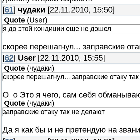
[
61
]
чудаки
[22.11.2010, 15:50]
Quote
(
User
)
я до этой кондиции еще не дошел
скорее перешагнул... заправские ота
[
62
]
User
[22.11.2010, 15:55]
Quote
(
чудаки
)
скорее перешагнул... заправские отаку та
О_о Это я чего, сам себя обманываю
Quote
(
чудаки
)
заправские отаку так не делают
Да я как бы и не претендую на зван