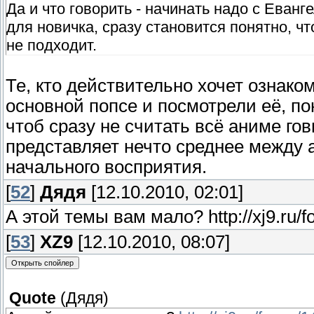
Да и что говорить - начинать надо с Еван
для новичка, сразу становится понятно, ч
не подходит.
Те, кто действительно хочет ознако
основной попсе и посмотрели её, по
чтоб сразу не считать всё аниме го
представляет нечто среднее между а
начального восприятия.
[
52
]
Дядя
[12.10.2010, 02:01]
А этой темы вам мало? http://xj9.ru/
[
53
]
XZ9
[12.10.2010, 08:07]
Quote
(
Дядя
)