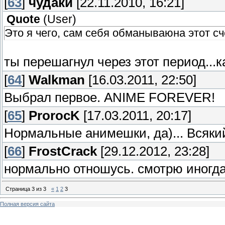
[
63
]
чудаки
[22.11.2010, 16:21]
Quote
(
User
)
Это я чего, сам себя обманываюна этот сч
ты перешагнул через этот период...к
[
64
]
Walkman
[16.03.2011, 22:50]
Выбрал первое. ANIME FOREVER!
[
65
]
ProrocK
[17.03.2011, 20:17]
Нормальные анимешки, да)... Всякий
[
66
]
FrostCrack
[29.12.2012, 23:28]
нормально отношусь. смотрю иногда
Страница
3
из
3
«
1
2
3
Полная версия сайта