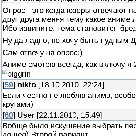
Опрос - это когда юзеры отвечают н
друг друга меняя тему какое аниме
Ибо извините, тема становится бред
Ну да ладно, не хочу быть нудным Д
Сам отвечу на опрос;)
Аниме смотрю всегда, как включу я
[
59
]
nikto
[18.10.2010, 22:24]
Если честно не люблю анимэ, особе
кругами)
[
60
]
User
[22.11.2010, 15:49]
Вобще было искушение выбрать первы
дошел) Второй вариант.