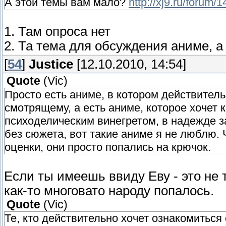
А этой темы вам мало?
http://xj9.ru/forum/1
1. Там опроса нет
2. Та тема для обсуждения аниме, а
[
54
]
Justice
[12.10.2010, 14:54]
Quote
(
Vic
)
Просто есть аниме, в котором действител
смотрящему, а есть аниме, которое хочет 
психоделическим винегретом, в надежде 
без сюжета, вот такие аниме я не люблю. 
оценки, они просто попались на крючок.
Если ты имеешь ввиду Еву - это не т
как-то многовато народу попалось.
Quote
(
Vic
)
Те, кто действительно хочет ознакомитьс