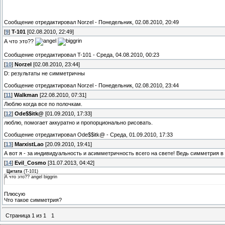
Сообщение отредактировал
Norzel
-
Понедельник, 02.08.2010, 20:49
[
9
]
T-101
[02.08.2010, 22:49]
А что это??
Сообщение отредактировал
T-101
-
Среда, 04.08.2010, 00:23
[
10
]
Norzel
[02.08.2010, 23:44]
D: результаты не симметричны
Сообщение отредактировал
Norzel
-
Понедельник, 02.08.2010, 23:44
[
11
]
Walkman
[22.08.2010, 07:31]
Люблю когда все по полочкам.
[
12
]
Ode$$itk@
[01.09.2010, 17:33]
люблю, помогает аккуратно и пропорционально рисовать.
Сообщение отредактировал
Ode$$itk@
-
Среда, 01.09.2010, 17:33
[
13
]
MarxistLao
[20.09.2010, 19:41]
А вот я - за индивидуальность и асимметричность всего на свете! Ведь симметрия в
[
14
]
Evil_Cosmo
[31.07.2013, 04:42]
Цитата
(
T-101
)
А что это?? angel biggrin
Плюсую
Что такое симметрия?
Страница
1
из
1
1