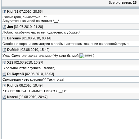
Всего ответов:
25
[
1
]
Kid
[31.07.2010, 20:56]
Симметрия, симметрия... ^^
Аккуратненько и всё на местах *__*
[
2
]
Jen
[31.07.2010, 21:20]
Люблю, особенно часто её подключаю к уборке
)
[
3
]
Евгений
[01.08.2010, 08:14]
Особенно хороша симметрия в своём настоящем значении на военной форме.
[
4
]
DuMbI4
[02.08.2010, 15:42]
Ужас!Симетрия захватила мир!(Ну хотя бы мой
)
[
5
]
XZ9
[02.08.2010, 16:27]
В большинстве случаев - люблю)
[
6
]
Di-RaptoR
[02.08.2010, 18:03]
Симметрия - это красиво^^ Так что да!
[
7
]
Kid
[02.08.2010, 19:49]
КТО НЕ ЛЮБИТ СИММЕТРИЮ?! О__О"
[
8
]
Norzel
[02.08.2010, 20:47]