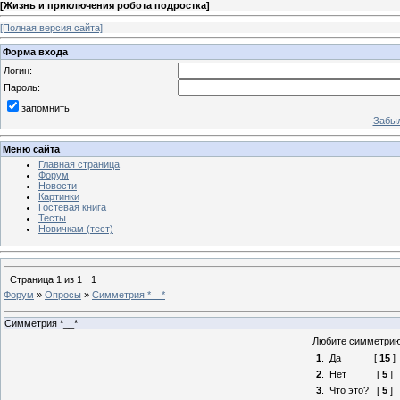
[
Жизнь и приключения робота подростка
]
[Полная версия сайта]
Форма входа
Логин:
Пароль:
запомнить
Забыл
Меню сайта
Главная страница
Форум
Новости
Картинки
Гостевая книга
Тесты
Новичкам (тест)
Страница
1
из
1
1
Форум
»
Опросы
»
Симметрия *__*
Симметрия *__*
Любите симметрию
1
.
Да
[
15
]
2
.
Нет
[
5
]
3
.
Что это?
[
5
]