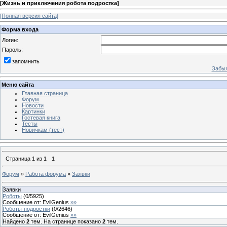
[
Жизнь и приключения робота подростка
]
[Полная версия сайта]
Форма входа
Логин:
Пароль:
запомнить
Забыл
Меню сайта
Главная страница
Форум
Новости
Картинки
Гостевая книга
Тесты
Новичкам (тест)
Страница
1
из
1
1
Форум
»
Работа форума
»
Заявки
Заявки
Роботы
(
0
/
5925
)
Сообщение от:
EvilGenius
»»
Роботы-подростки
(
0
/
2646
)
Сообщение от:
EvilGenius
»»
Найдено
2
тем. На странице показано
2
тем.