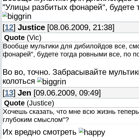
"Улицы разбитых фонарей", будете 
[
12
]
Justice
[08.06.2009, 21:38]
Quote
(
Vic
)
Вообще мультики для дибилойдов все, смо
фонарей", будете тогда ровными все, по п
Во во, точно. Забрасывайте мультики
колоться
[
13
]
Jen
[09.06.2009, 09:49]
Quote
(
Justice
)
Хочешь сказать, что мне всю жизнь тепер
глубоким смыслом"?
Их вредно смотреть