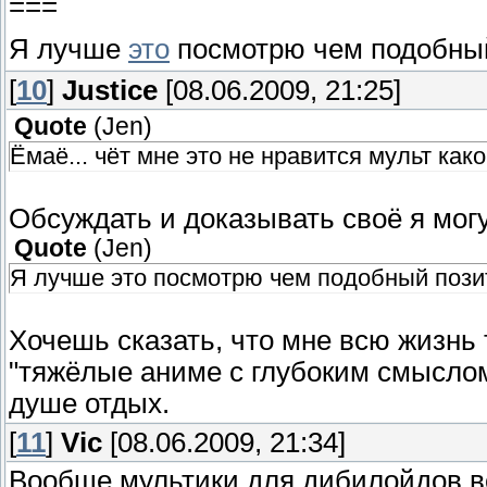
===
Я лучше
это
посмотрю чем подобны
[
10
]
Justice
[08.06.2009, 21:25]
Quote
(
Jen
)
Ёмаё... чёт мне это не нравится мульт как
Обсуждать и доказывать своё я могу
Quote
(
Jen
)
Я лучше это посмотрю чем подобный пози
Хочешь сказать, что мне всю жизнь
"тяжёлые аниме с глубоким смыслом"
душе отдых.
[
11
]
Vic
[08.06.2009, 21:34]
Вообще мультики для дибилойдов вс