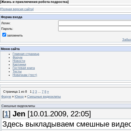
[
Жизнь и приключения робота подростка
]
[Полная версия сайта]
Форма входа
Логин:
Пароль:
запомнить
Забыл
Меню сайта
Главная страница
Форум
Новости
Картинки
Гостевая книга
Тесты
Новичкам (тест)
Страница
1
из
8
1
2
3
…
7
8
»
Форум
»
Юмор
»
Смешные видеоклипы
Смешные видеоклипы
[
1
]
Jen
[10.01.2009, 22:05]
Здесь выкладываем смешные видео