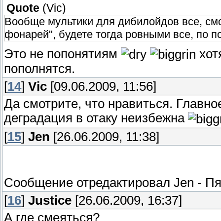
Quote
(
Vic
)
Вообще мультики для дибилойдов все, смо
фонарей", будете тогда ровными все, по п
Это не попонятиям
хот
пополнятся.
[
14
]
Vic
[09.06.2009, 11:56]
Да смотрите, что нравиться. Главно
деградация в отаку неизбежна
[
15
]
Jen
[26.06.2009, 11:38]
Сообщение отредактировал
Jen
-
Пя
[
16
]
Justice
[26.06.2009, 16:37]
А где смеяться?