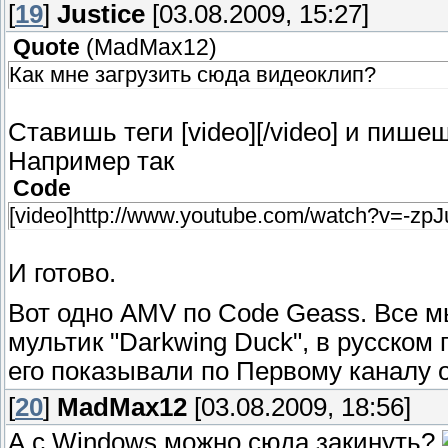
[
19
]
Justice
[03.08.2009, 15:27]
Quote
(
MadMax12
)
Как мне загрузить сюда видеоклип?
Ставишь теги [video][/video] и пиш
Например так
Code
[video]http://www.youtube.com/watch?v=-zpJ
И готово.
Вот одно AMV по Code Geass. Все 
мультик "Darkwing Duck", в русском
его показывали по Первому каналу о
[
20
]
MadMax12
[03.08.2009, 18:56]
А с Windows можно сюда закинуть?