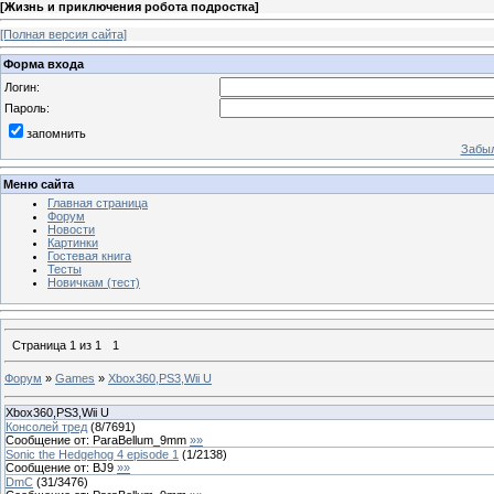
[
Жизнь и приключения робота подростка
]
[Полная версия сайта]
Форма входа
Логин:
Пароль:
запомнить
Забыл
Меню сайта
Главная страница
Форум
Новости
Картинки
Гостевая книга
Тесты
Новичкам (тест)
Страница
1
из
1
1
Форум
»
Games
»
Xbox360,PS3,Wii U
Xbox360,PS3,Wii U
Консолей тред
(
8
/
7691
)
Сообщение от:
ParaBellum_9mm
»»
Sonic the Hedgehog 4 episode 1
(
1
/
2138
)
Сообщение от:
BJ9
»»
DmC
(
31
/
3476
)