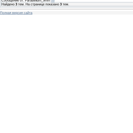
Сообщение от:
ParaBellum_9mm
»»
Найдено
3
тем. На странице показано
3
тем.
Полная версия сайта