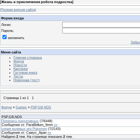
[
Жизнь и приключения робота подростка
]
[Полная версия сайта]
Форма входа
Логин:
Пароль:
запомнить
Забыл
Меню сайта
Главная страница
Форум
Новости
Картинки
Гостевая книга
Тесты
Новичкам (тест)
Страница
1
из
1
1
Форум
»
Games
»
PSP,GB,NDS
PSP,GB,NDS
Перепись портативных
(
7
/
6448
)
Сообщение от:
ParaBellum_9mm
»»
серия ролевых игр Pokemon
(
7
/
2143
)
Сообщение от:
Самус_Аран
»»
Найдено
2
тем. На странице показано
2
тем.