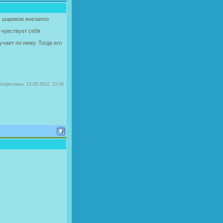
х шариков внезапно
 чувствует себя
учает по нему. Тогда его
оскресенье, 13.05.2012, 22:04