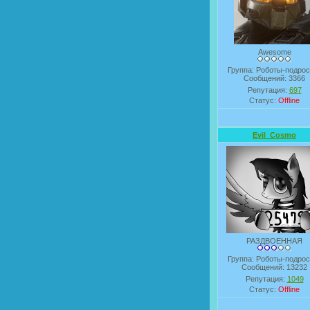
Awesome
Группа: Роботы-подрос
Сообщений:
3366
Репутация:
697
Статус:
Offline
Evil_Cosmo
РАЗДВОЕННАЯ
Группа: Роботы-подрос
Сообщений:
13232
Репутация:
1049
Статус:
Offline