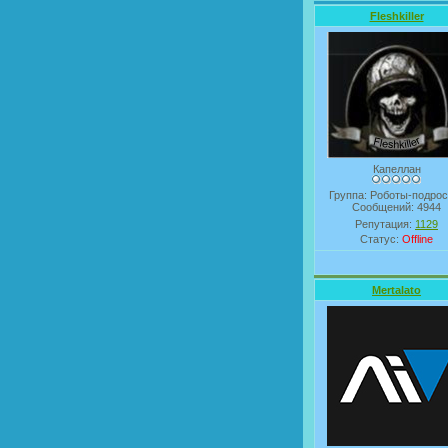
Fleshkiller
Капеллан
Группа: Роботы-подрос
Сообщений:
4944
Репутация:
1129
Статус:
Offline
Mertalato