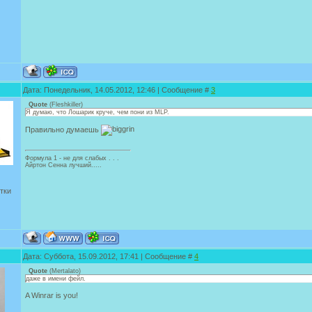
Дата: Понедельник, 14.05.2012, 12:46 | Сообщение #
3
Quote
(
Fleshkiller
)
Я думаю, что Лошарик круче, чем пони из MLP.
Правильно думаешь
Формула 1 - не для слабых . . .
Айртон Сенна лучший.....
тки
Дата: Суббота, 15.09.2012, 17:41 | Сообщение #
4
Quote
(
Mertalato
)
даже в имени фейл.
A Winrar is you!