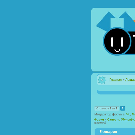
Главная
»
Лошар
1
Страница
1
из
1
Модератор форума:
,
Vic
No
Форум
»
Cartoons (Мультф
шариков)
Лошарик