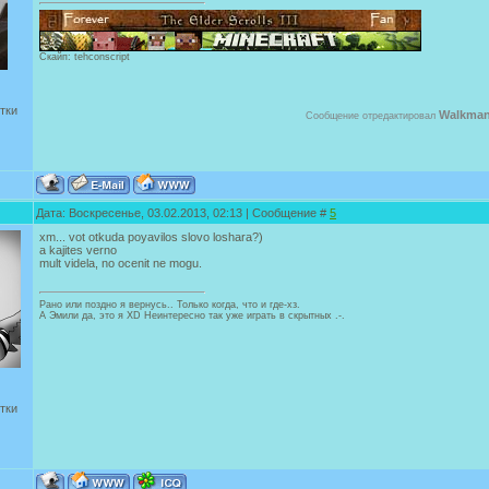
Скайп: tehconscript
тки
Walkma
Сообщение отредактировал
Дата: Воскресенье, 03.02.2013, 02:13 | Сообщение #
5
xm... vot otkuda poyavilos slovo loshara?)
a kajites verno
mult videla, no ocenit ne mogu.
Рано или поздно я вернусь.. Только когда, что и где-хз.
А Эмили да, это я XD Неинтересно так уже играть в скрытных .-.
тки