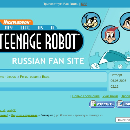
Приветствую Вас
Гость
|
RSS
Четверг
ик - Форум
»
Регистрация
»
Вход
06.08.2026
02:12
[
Новые сообщения
·
Участники
·
Прави
,
rzel
misty95
ильмы)
»
Короткометражные
»
Лошарик
(Про Лошарика - трёхногую лошадку из