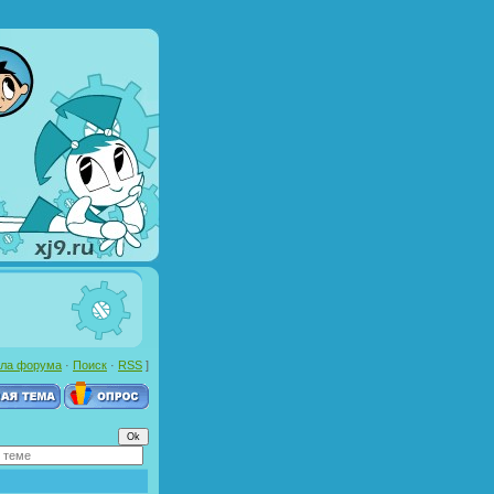
ла форума
·
Поиск
·
RSS
]