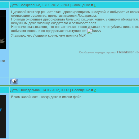
Дата: Воскресенье, 13.05.2012, 22:03 | Сообщение #
1
Цирковой жонглер решает стать дрессировщиком и случайно собирает из свои
оживающее существо, представившееся Лошариком.
Но когда он решает дрессировать больших хищных кошек, Лошарик обижается,
ненужным даже хозяину-создателю и разбирает себя...
Но позже оказывается, что он настолько няшен и каваен, что публика сильно ск
собирают вновь, и он продолжает выступления
Я думаю, что Лошарик круче, чем пони из MLP.
Fleshkiller
Сообщение отредактировал
-
В
тки
Дата: Понедельник, 14.05.2012, 00:13 | Сообщение #
2
В чем кавайность, когда даже в имени фейл.