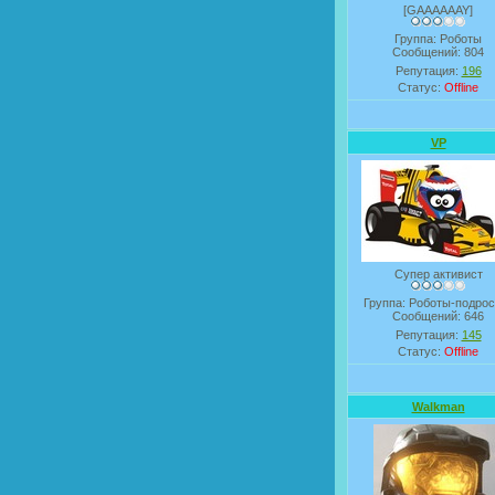
[GAAAAAAY]
Группа: Роботы
Сообщений:
804
Репутация:
196
Статус:
Offline
VP
Супер активист
Группа: Роботы-подрос
Сообщений:
646
Репутация:
145
Статус:
Offline
Walkman