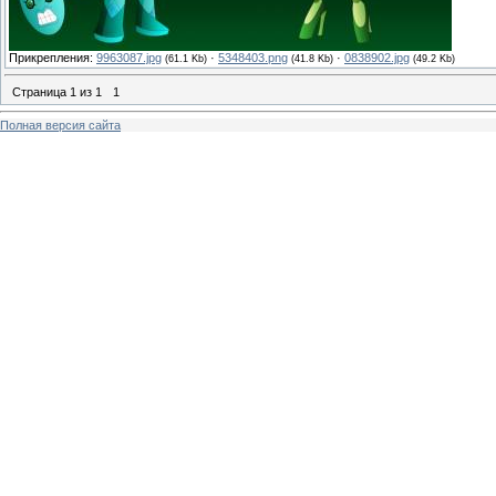
Прикрепления:
9963087.jpg
·
5348403.png
·
0838902.jpg
(61.1 Kb)
(41.8 Kb)
(49.2 Kb)
Страница
1
из
1
1
Полная версия сайта