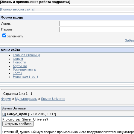
[
Жизнь и приключения робота подростка
]
[Полная версия сайта]
Форма входа
Логин:
Пароль:
запомнить
Забыл
Меню сайта
Главная страница
Форум
Новости
Картинки
Гостевая книга
Тесты
Новичкам (тест)
Страница
1
из
1
1
Форум
»
Мультсериалы
»
Steven Universe
Steven Universe
[
1
]
Самус_Аран
[17.08.2015, 19:17]
Кто смотрел Steven Universe?
Отличный, душевный мультсериал про мальчика и его подруг/воспитательниц/матер