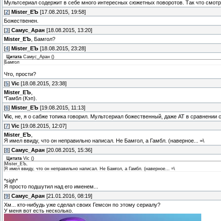
Мультсериал содержит в себе много интересных сюжетных поворотов. Так что смотри
[
2
]
Mister_EЪ
[17.08.2015, 19:58]
Божественен.
[
3
]
Самус_Аран
[18.08.2015, 13:20]
Mister_EЪ
, Бамгол?
[
4
]
Mister_EЪ
[18.08.2015, 23:28]
Цитата
Самус_Аран
(
)
Бамгол
Что, прости?
[
5
]
Vic
[18.08.2015, 23:38]
Mister_EЪ
,
*Гамбл (Кэп).
[
6
]
Mister_EЪ
[19.08.2015, 11:13]
Vic
, не, я о сабже топика говорил. Мультсериал божественный, даже АТ в сравнении 
[
7
]
Vic
[19.08.2015, 12:07]
Mister_EЪ
,
Я имел ввиду, что он неправильно написал. Не Бамгол, а Гамбл. (наверное... =\
[
8
]
Самус_Аран
[20.08.2015, 15:36]
Цитата
Vic
(
)
Mister_EЪ,
Я имел ввиду, что он неправильно написал. Не Бамгол, а Гамбл. (наверное... =\
*sigh*
Я просто подшутил над его именем...
[
9
]
Самус_Аран
[21.01.2016, 08:19]
Хм... кто-нибудь уже сделал своих Гемсон по этому сериалу?
У меня вот есть несколько.