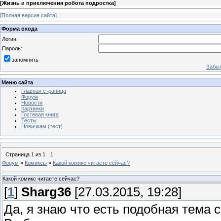
[
Жизнь и приключения робота подростка
]
[Полная версия сайта]
Форма входа
Логин:
Пароль:
запомнить
Забыл
Меню сайта
Главная страница
Форум
Новости
Картинки
Гостевая книга
Тесты
Новичкам (тест)
Страница
1
из
1
1
Форум
»
Комиксы
»
Какой комикс читаете сейчас?
Какой комикс читаете сейчас?
[
1
]
Sharg36
[27.03.2015, 19:28]
Да, я знаю что есть подобная тема с 