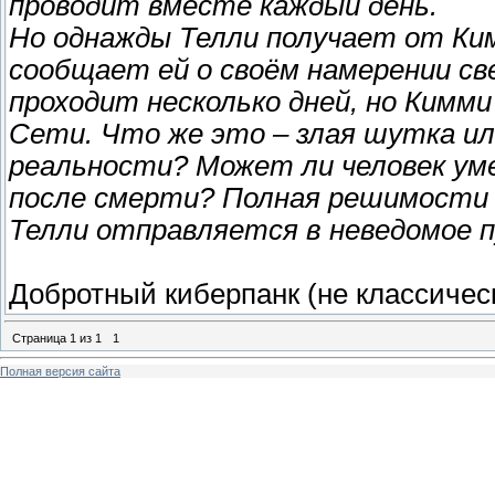
проводит вместе каждый день.
Но однажды Телли получает от Ки
сообщает ей о своём намерении св
проходит несколько дней, но Кимм
Сети. Что же это – злая шутка ил
реальности? Может ли человек ум
после смерти? Полная решимости 
Телли отправляется в неведомое п
Добротный киберпанк (не классическ
Страница
1
из
1
1
Полная версия сайта