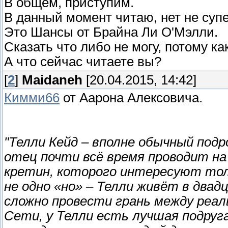
В общем, приступим.
В данный момент читаю, нет не супе
Это Шансы от Брайна Ли О'Мэлли.
Сказать что либо не могу, потому ка
А что сейчас читаете вы?
[
2
]
Maidaneh
[20.04.2015, 14:42]
Кимми66
от Аарона Алексовича.
"Телли Кейд – вполне обычный подр
отец почти всё время проводит на
кретин, которого интересуют толь
не одно «но» – Телли живёт в двад
сложно провести грань между реал
Сети, у Телли есть лучшая подруга