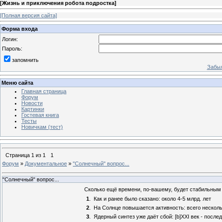
[
Жизнь и приключения робота подростка
]
[Полная версия сайта]
Форма входа
Логин:
Пароль:
запомнить
Забыл
Меню сайта
Главная страница
Форум
Новости
Картинки
Гостевая книга
Тесты
Новичкам (тест)
Страница
1
из
1
1
Форум
»
Документальное
»
"Солнечный" вопрос...
"Солнечный" вопрос...
Сколько ещё времени, по-вашему, будет стабильным
1
.
Как и ранее было сказано: около 4-5 млрд. лет
2
.
На Солнце повышается активность: всего несколь
3
.
Ядерный синтез уже даёт сбой: [b]XXI век - последн