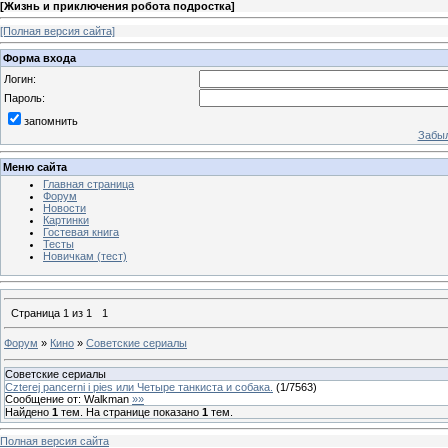
[
Жизнь и приключения робота подростка
]
[Полная версия сайта]
Форма входа
Логин:
Пароль:
запомнить
Забыл
Меню сайта
Главная страница
Форум
Новости
Картинки
Гостевая книга
Тесты
Новичкам (тест)
Страница
1
из
1
1
Форум
»
Кино
»
Советские сериалы
Советские сериалы
Czterej pancerni i pies или Четыре танкиста и собака.
(
1
/
7563
)
Сообщение от:
Walkman
»»
Найдено
1
тем. На странице показано
1
тем.
Полная версия сайта