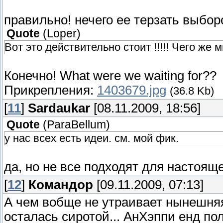
правильно! нечего ее терзать выбор
Quote
(
Loper
)
Вот это действительно стоит !!!!! Чего же 
Конечно! What were we waiting for??
Прикрепления:
1403679.jpg
(36.8 Kb)
[
11
]
Sardaukar
[08.11.2009, 18:56]
Quote
(
ParaBellum
)
у нас всех есть идеи. см. мой фик.
да, но не все подходят для настоя
[
12
]
Командор
[09.11.2009, 07:13]
А чем вобще не утраивает нынешня
осталась сиротой... АнХэппи енд п