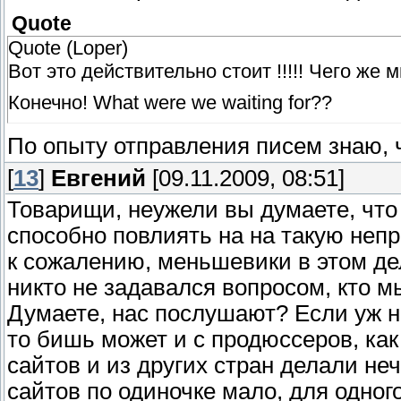
Quote
Quote (Loper)
Вот это действительно стоит !!!!! Чего же 
Конечно! What were we waiting for??
По опыту отправления писем знаю, ч
[
13
]
Евгений
[09.11.2009, 08:51]
Товарищи, неужели вы думаете, что
способно повлиять на на такую неп
к сожалению, меньшевики в этом дел
никто не задавался вопросом, кто м
Думаете, нас послушают? Если уж на
то бишь может и с продюссеров, как
сайтов и из других стран делали не
сайтов по одиночке мало, для одног