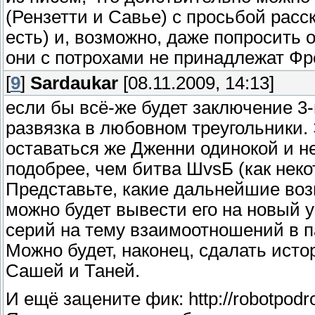
(Рензетти и Савье) с просьбой расс
есть) и, возможно, даже попросить 
они с потрохами не принадлежат Фр
[
9
]
Sardaukar
[08.11.2009, 14:13]
если бы всё-же будет заключение 3-
развязка в любовном треугольники.
оставаться же Дженни одинокой и н
подобрее, чем битва ШvsБ (как неко
Представьте, какие дальнейшие воз
можно будет вывести его на новый 
серий на тему взаимоотношений в па
Можно будет, наконец, сдалать исто
Сашей и Таней.
И ещё зацените фик: http://robotpodr