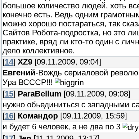
большое количество людей, хоть вс
конечно есть. Ведь одним грамотн
можно хорошо постараться, так ск
Сайтов Робота-подростка, но это ли
практике, вряд ли кто-то один с ли
дело коллективное.
[
14
]
XZ9
[09.11.2009, 09:04]
Евгений
-Вождь сериаловой револ
Ура ВСССР!!!
[
15
]
ParaBellum
[09.11.2009, 09:08]
нужно обьединиться с западными сай
[
16
]
Командор
[09.11.2009, 15:59]
и будет 6 человек, а не два по 3
[
17
]
Jen
[11.11.2009, 13:17]