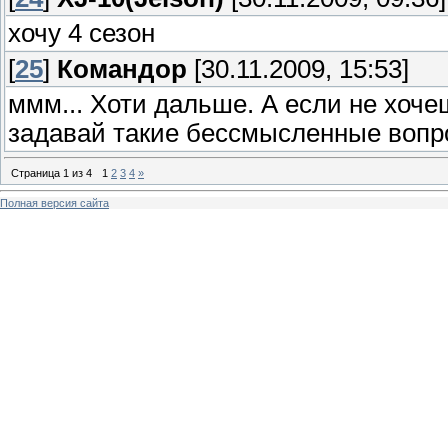
хочу 4 сезон
[
25
]
Командор
[30.11.2009, 15:53]
ммм... Хоти дальше. А если не хоч
задавай такие бессмысленные вопр
Страница
1
из
4
1
2
3
4
»
Полная версия сайта