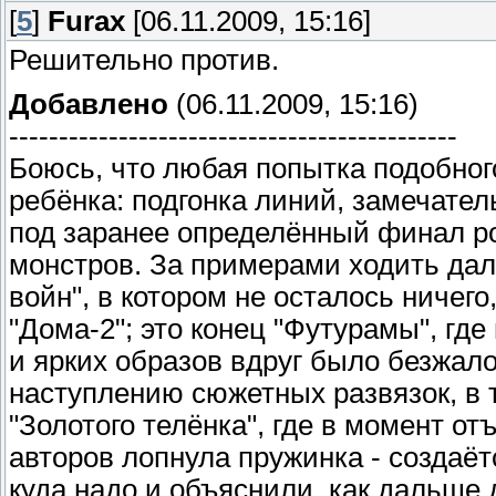
[
5
]
Furax
[06.11.2009, 15:16]
Решительно против.
Добавлено
(06.11.2009, 15:16)
---------------------------------------------
Боюсь, что любая попытка подобного
ребёнка: подгонка линий, замечател
под заранее определённый финал р
монстров. За примерами ходить дале
войн", в котором не осталось ничег
"Дома-2"; это конец "Футурамы", гд
и ярких образов вдруг было безжалос
наступлению сюжетных развязок, в 
"Золотого телёнка", где в момент от
авторов лопнула пружинка - создаёт
куда надо и объяснили, как дальше 