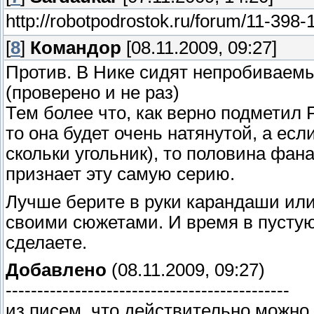
http://robotpodrostok.ru/forum/11-398-
[
8
]
Командор
[08.11.2009, 09:27]
Против. В Нике сидят непробиваемы
(проверено и не раз)
Тем более что, как верно подметил F
то она будет очень натянутой, а ес
скольки угольник), то половина фан
признает эту самую серию.
Лучше берите в руки карандаши или 
своими сюжетами. И время в пустую
сделаете.
Добавлено
(08.11.2009, 09:27)
---------------------------------------------
из писем, что действительно можно 