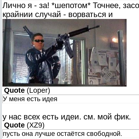
Лично я - за! *шепотом* Точнее, за
крайнии случай - ворваться и
Quote
(
Loper
)
У меня есть идея
у нас всех есть идеи. см. мой фик.
Quote
(
XZ9
)
пусть она лучше остаётся свободной.