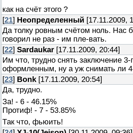
как на счёт этого ?
[
21
]
Неопределенный
[17.11.2009, 1
Да толку ровным счётом ноль. Нас бу
говорил не раз - им пле-вать.
[
22
]
Sardaukar
[17.11.2009, 20:44]
Им что, трудно снять заключение 3-
оформленным, ну а уж снимать ли 4-
[
23
]
Bonk
[17.11.2009, 20:54]
Да, трудно.
За! - 6 - 46.15%
Протиф! - 7 - 53.85%
Так что, фьюить!
[
24
]
XJ-10(Jeison)
[30.11.2009, 09:36]