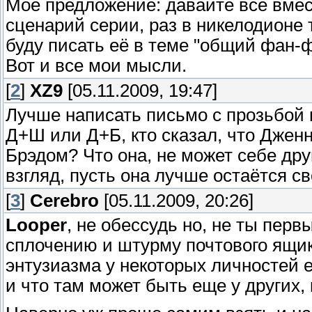
Моё предложение: давайте все вмес
сценарий серии, раз в никелодионе т
буду писать её в теме "общий фан-ф
Вот и все мои мысли.
[
2
]
XZ9
[05.11.2009, 19:47]
Лучше написать письмо с прозьбой п
Д+Ш или Д+Б, кто сказал, что Дже
Брэдом? Что она, не может себе дру
взгляд, пусть она лучше остаётся с
[
3
]
Cerebro
[05.11.2009, 20:26]
Looper
, не обессудь но, не ты перв
сплочению и штурму почтового ящик
энтузиазма у некоторых личностей 
и что там может быть еще у других, к