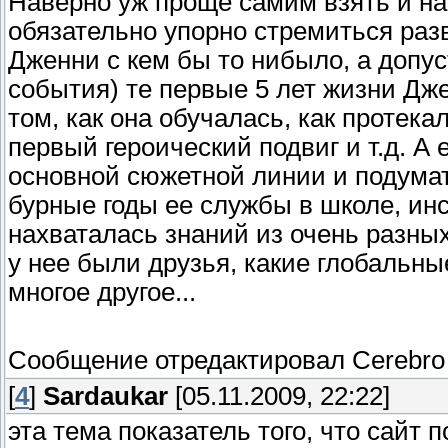
Наверно уж проще самим взять и нап
обязательно упорно стремиться ра
Дженни с кем бы то нибыло, а допу
события) те первые 5 лет жизни Дже
том, как она обучалась, как протека
первый героический подвиг и т.д. А
основной сюжетной линии и подумат
бурные годы ее службы в школе, инс
нахваталась знаний из очень разных
у нее были друзья, какие глобальн
многое другое...
Сообщение отредактировал
Cerebro
[
4
]
Sardaukar
[05.11.2009, 22:22]
эта тема показатель того, что сайт п