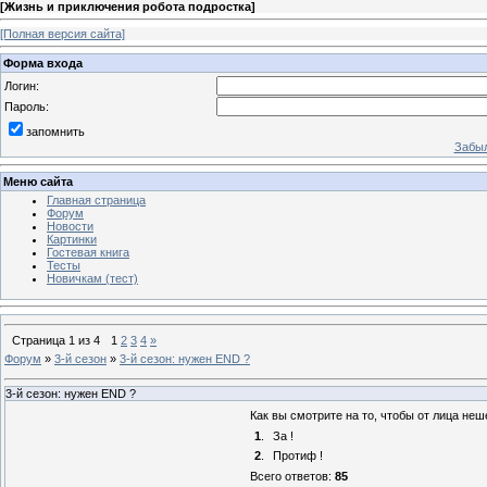
[
Жизнь и приключения робота подростка
]
[Полная версия сайта]
Форма входа
Логин:
Пароль:
запомнить
Забыл
Меню сайта
Главная страница
Форум
Новости
Картинки
Гостевая книга
Тесты
Новичкам (тест)
Страница
1
из
4
1
2
3
4
»
Форум
»
3-й сезон
»
3-й сезон: нужен END ?
3-й сезон: нужен END ?
Как вы смотрите на то, чтобы от лица не
1
.
За !
2
.
Протиф !
Всего ответов:
85