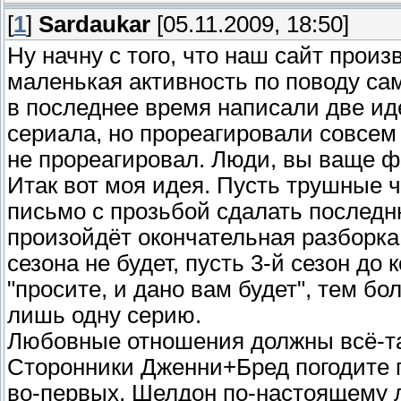
[
1
]
Sardaukar
[05.11.2009, 18:50]
Ну начну с того, что наш сайт прои
маленькая активность по поводу са
в последнее время написали две и
сериала, но прореагировали совсем
не прореагировал. Люди, вы ваще ф
Итак вот моя идея. Пусть трушные 
письмо с прозьбой сдалать последн
произойдёт окончательная разборка
сезона не будет, пусть 3-й сезон до
"просите, и дано вам будет", тем бо
лишь одну серию.
Любовные отношения должны всё-та
Сторонники Дженни+Бред погодите г
во-первых, Шелдон по-настоящему 