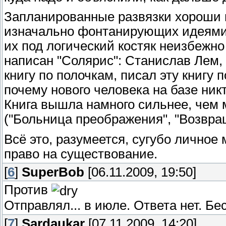
Запланированные развязки хороши в
изначально фонтанирующих идеями
их под логический костяк неизбежн
написан "Солярис": Станислав Лем,
книгу по полочкам, писал эту книгу 
почему нового человека на базе никт
Книга вышла намного сильнее, чем 
("Больница преображения", "Возвращ
Всё это, разумеется, сугубо личное
право на существование.
[
6
]
SuperBob
[06.11.2009, 19:50]
Против
Отправлял... в июле. Ответа нет. Б
[
7
]
Sardaukar
[07.11.2009, 14:20]