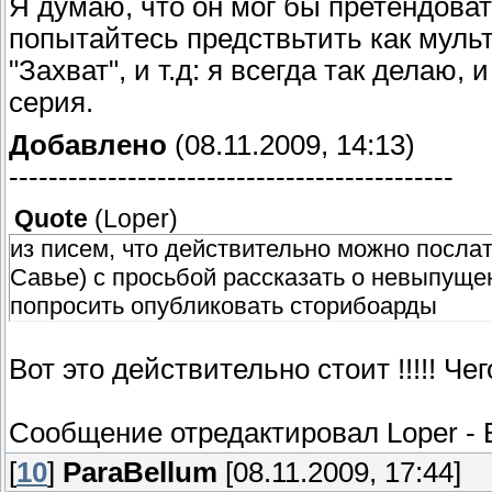
Я думаю, что он мог бы претендоват
попытайтесь предствьтить как мульт
"Захват", и т.д: я всегда так делаю,
серия.
Добавлено
(08.11.2009, 14:13)
---------------------------------------------
Quote
(
Loper
)
из писем, что действительно можно послат
Савье) с просьбой рассказать о невыпущен
попросить опубликовать сторибоарды
Вот это действительно стоит !!!!! Че
Сообщение отредактировал
Loper
-
[
10
]
ParaBellum
[08.11.2009, 17:44]