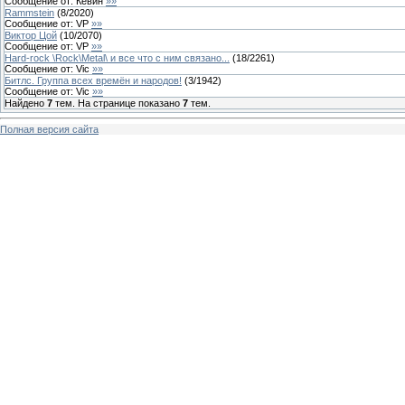
Сообщение от:
Кевин
»»
Rammstein
(
8
/
2020
)
Сообщение от:
VP
»»
Виктор Цой
(
10
/
2070
)
Сообщение от:
VP
»»
Hard-rock \Rock\Metal\ и все что с ним связано...
(
18
/
2261
)
Сообщение от:
Vic
»»
Битлс. Группа всех времён и народов!
(
3
/
1942
)
Сообщение от:
Vic
»»
Найдено
7
тем. На странице показано
7
тем.
Полная версия сайта