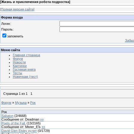
[
Жизнь и приключения робота подростка
]
[Полная версия сайта]
Форма входа
Логин:
Пароль:
запомнить
Забыл
Меню сайта
Главная страница
Форум
Новости
Картинки
Гостевая книга
Тесты
Новичкам (тест)
Страница
1
из
1
1
Форум
»
Музыка
»
Рок
Рок
Sabaton
(
2
/
4668
)
Сообщение от:
Deadman
»»
Poets of the Fall.
(
13
/
2165
)
Сообщение от:
Mister_EЪ
»»
David Glen Eisley рулит
(
0
/
1729
)