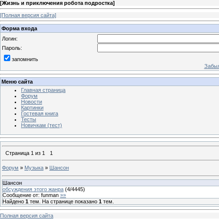
[
Жизнь и приключения робота подростка
]
[Полная версия сайта]
Форма входа
Логин:
Пароль:
запомнить
Забыл
Меню сайта
Главная страница
Форум
Новости
Картинки
Гостевая книга
Тесты
Новичкам (тест)
Страница
1
из
1
1
Форум
»
Музыка
»
Шансон
Шансон
обсуждения этого жанра
(
4
/
4445
)
Сообщение от:
funman
»»
Найдено
1
тем. На странице показано
1
тем.
Полная версия сайта