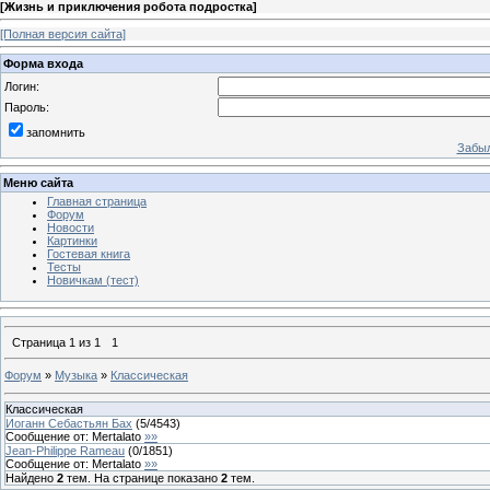
[
Жизнь и приключения робота подростка
]
[Полная версия сайта]
Форма входа
Логин:
Пароль:
запомнить
Забыл
Меню сайта
Главная страница
Форум
Новости
Картинки
Гостевая книга
Тесты
Новичкам (тест)
Страница
1
из
1
1
Форум
»
Музыка
»
Классическая
Классическая
Иоганн Себастьян Бах
(
5
/
4543
)
Сообщение от:
Mertalato
»»
Jean-Philippe Rameau
(
0
/
1851
)
Сообщение от:
Mertalato
»»
Найдено
2
тем. На странице показано
2
тем.