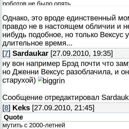
роботов не было опять
увязался за Джен
Однако, это вроде единственный мо
правдо не в настоящем обличии и не 
нибудь подобное, но только Вексус 
длительное время...
[
7
]
Sardaukar
[27.09.2010, 19:35]
ну вон например Брэд почти что зам
но Дженни Вексус разоблачила, и он
старухой)
Сообщение отредактировал
Sardauk
[
8
]
Keks
[27.09.2010, 21:45]
Quote
мутить с 2000-летней