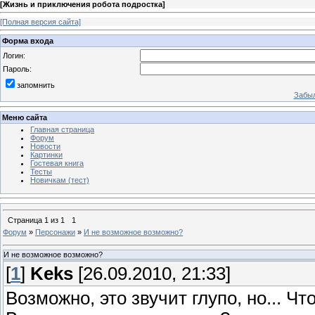
[
Жизнь и приключения робота подростка
]
[Полная версия сайта]
Форма входа
Логин:
Пароль:
запомнить
Забыл
Меню сайта
Главная страница
Форум
Новости
Картинки
Гостевая книга
Тесты
Новичкам (тест)
Страница
1
из
1
1
Форум
»
Персонажи
»
И не возможное возможно?
И не возможное возможно?
[
1
]
Keks
[26.09.2010, 21:33]
Возможно, это звучит глупо, но... 