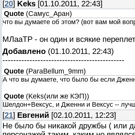
[
20
]
Keks
[01.10.2011, 22:43]
Quote
(
Самус_Аран
)
что вы думаете об этом? (вот вам мой воп
МЛааТР - он один и всякие переплет
Добавлено
(01.10.2011, 22:43)
---------------------------------------------
Quote
(
ParaBellum_9mm
)
А что вы думаете, что было бы если Дже
Quote
(
Keks(или же КЭП)
)
Шелдон+Вексус, и Дженни и Вексус -- луч
[
21
]
Евгений
[02.10.2011, 12:23]
Не было бы никакой дружбы ( или да
персонажей таким, каким но являлся