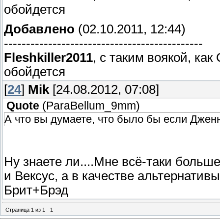
обойдется
Добавлено
(02.10.2011, 12:44)
---------------------------------------------
Fleshkiller2011
, с таким воякой, ка
обойдется
[
24
]
Mik
[24.08.2012, 07:08]
Quote
(
ParaBellum_9mm
)
А что вы думаете, что было бы если Дже
Ну знаете ли....Мне всё-таки боль
и Вексус, а в качестве альтернатив
Брит+Брэд
Страница
1
из
1
1