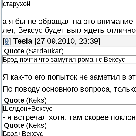
старухой
а я бы не обращал на это внимание, 
лет, Вексус будет выглядеть отлично)
[
9
]
Tesla
[27.09.2010, 23:39]
Quote
(
Sardaukar
)
Брэд почти что замутил роман с Вексус
Я как-то его попыток не заметил в э
По поводу основного вопроса, толь
Quote
(
Keks
)
Шелдон+Вексус
- я встречал хотя, там скорее покло
Quote
(
Keks
)
Брэд+Вексус