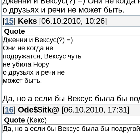
Дженни и Вексус(?) =) Они не когда 
о друзьях и речи не может быть.
[
15
]
Keks
[06.10.2010, 10:26]
Quote
Дженни и Вексус(?) =)
Они не когда не
подружатся, Вексус чуть
не убила Нору
о друзьях и речи не
может быть.
Да, но а если бы Вексус была бы по
[
16
]
Ode$$itk@
[06.10.2010, 17:31]
Quote
(
Кекс
)
Да, но а если бы Вексус была бы подругой