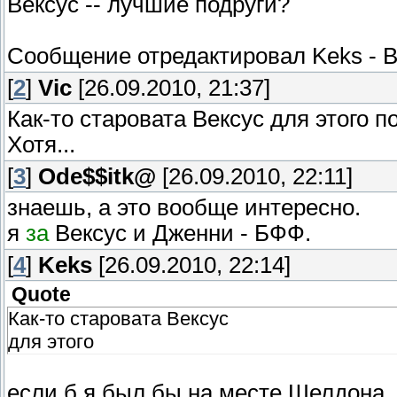
Вексус -- лучшие подруги?
Сообщение отредактировал
Keks
-
В
[
2
]
Vic
[26.09.2010, 21:37]
Как-то старовата Вексус для этого п
Хотя...
[
3
]
Ode$$itk@
[26.09.2010, 22:11]
знаешь, а это вообще интересно.
я
за
Вексус и Дженни - БФФ.
[
4
]
Keks
[26.09.2010, 22:14]
Quote
Как-то старовата Вексус
для этого
если б я был бы на месте Шелдона, 