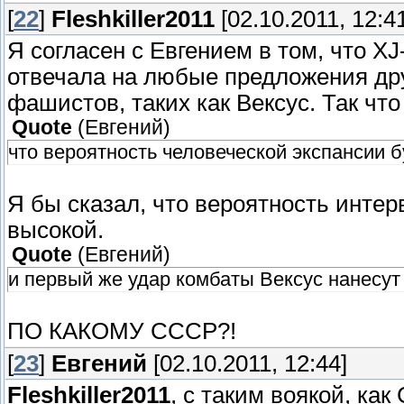
[
22
]
Fleshkiller2011
[02.10.2011, 12:4
Я согласен с Евгением в том, что X
отвечала на любые предложения дру
фашистов, таких как Вексус. Так чт
Quote
(
Евгений
)
что вероятность человеческой экспансии 
Я бы сказал, что вероятность инте
высокой.
Quote
(
Евгений
)
и первый же удар комбаты Вексус нанесу
ПО КАКОМУ СССР?!
[
23
]
Евгений
[02.10.2011, 12:44]
Fleshkiller2011
, с таким воякой, ка