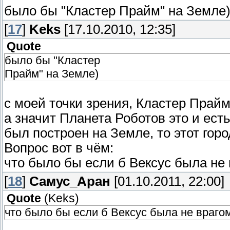
было бы "Кластер Прайм" на Земле
[
17
]
Keks
[17.10.2010, 12:35]
Quote
было бы "Кластер
Прайм" на Земле)
с моей точки зрения, Кластер Прайм
а значит Планета Роботов это и есть
был построен на Земле, то этот гор
Вопрос вот в чём:
что было бы если б Вексус была не 
[
18
]
Самус_Аран
[01.10.2011, 22:00]
Quote
(
Keks
)
что было бы если б Вексус была не враго