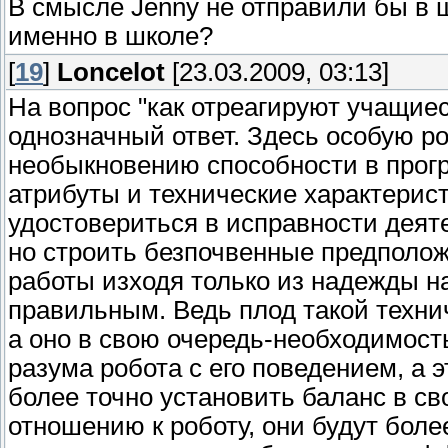
В смысле Jenny не отправили бы в ш
именно в школе?
[
19
]
Loncelot
[23.03.2009, 03:13]
На вопрос "как отреагируют учащиес
однозначный ответ. Здесь особую ро
необыкновению способности в прогр
атрибуты и технические характерист
удостовериться в исправности деят
но строить безпочвенные предполо
работы изходя только из надежды н
правильным. Ведь плод такой техни
а оно в свою очередь-необходимос
разума робота с его поведением, а 
более точно установить баланс в с
отношению к роботу, они будут бол