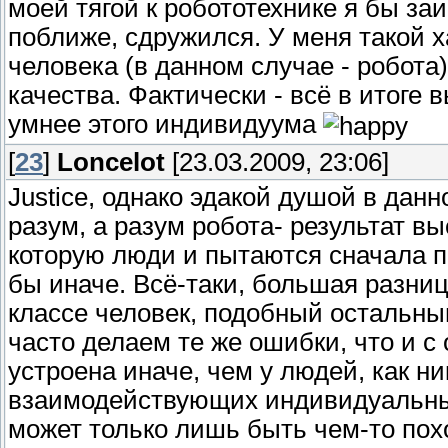
моей тягой к робототехнике я бы за
поближе, сдружился. У меня такой х
человека (в данном случае - робота
качества. Фактически - всё в итоге 
умнее этого индивидуума
[
23
]
Loncelot
[23.03.2009, 23:06]
Justice, однако эдакой душой в данн
разум, а разум робота- результат 
которую люди и пытаются сначала п
бы иначе. Всё-таки, большая разниц
классе человек, подобный остальн
часто делаем те же ошибки, что и 
устроена иначе, чем у людей, как н
взаимодействующих индивидуальных
может только лишь быть чем-то пох