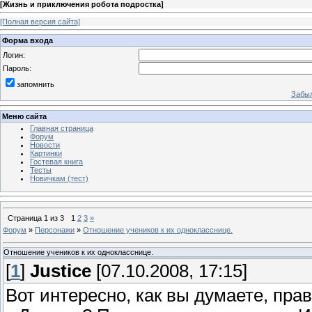
[
Жизнь и приключения робота подростка
]
[Полная версия сайта]
Форма входа
Логин:
Пароль:
запомнить
Забыл
Меню сайта
Главная страница
Форум
Новости
Картинки
Гостевая книга
Тесты
Новичкам (тест)
Страница
1
из
3
1
2
3
»
Форум
»
Персонажи
»
Отношение учеников к их однокласснице.
Отношение учеников к их однокласснице.
[
1
]
Justice
[07.10.2008, 17:15]
Вот интересно, как вы думаете, пра