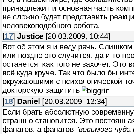
принадлежит и основная часть компь
не сложно будет представить реакц
человекоподобного робота.
[
17
]
Justice
[20.03.2009, 10:44]
Вот об этом я и веду речь. Слишком
или поздно это случится, да и то п
останется, как того не захочет. Это 
всё куда круче. Так что было бы инт
окружающими с психологической точ
докторскую защитить
[
18
]
Daniel
[20.03.2009, 12:34]
Если брать абсолютную современну
страшно становится. Это постоянна
фанатов, а фанатов
"восьмого чуда