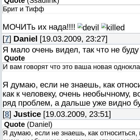
Quote
(
Ssadlink
)
Брит и Тифф
МОЧИТь их нада!!!!
[
7
]
Daniel
[19.03.2009, 23:27]
Я мало очень видел, так что не буду 
Quote
И вам говорят что это ваша новая однокл
Я думаю, если не знаешь, как относ
как к человеку, очень необычному, 
ряд проблем, а дальше уже видно буд
[
8
]
Justice
[19.03.2009, 23:51]
Quote
(
Daniel
)
Я думаю, если не знаешь, как относиться, 