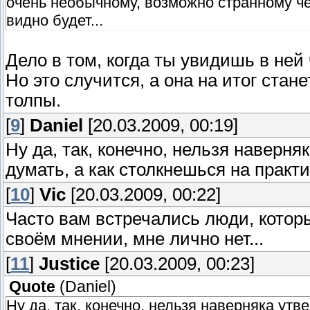
очень необычному, возможно странному че
видно будет...
Дело в том, когда ты увидишь в не
Но это случится, а она на итог стан
толпы.
[
9
]
Daniel
[20.03.2009, 00:19]
Ну да, так, конечно, нельзя наверня
думать, а как столкнешься на практи
[
10
]
Vic
[20.03.2009, 00:22]
Часто вам встречались люди, котор
своём мнении, мне лично нет...
[
11
]
Justice
[20.03.2009, 00:23]
Quote
(
Daniel
)
Ну да, так, конечно, нельзя наверняка утв