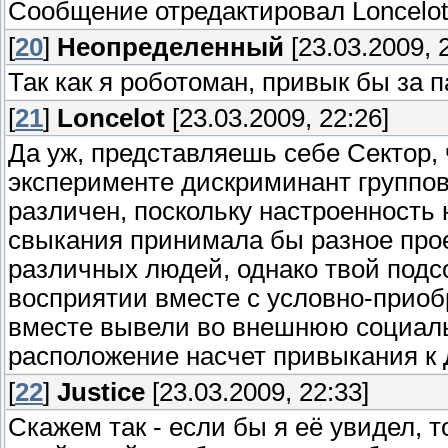
Сообщение отредактировал
Loncelot
[
20
]
Неопределенный
[23.03.2009, 
Так как я роботоман, привык бы за п
[
21
]
Loncelot
[23.03.2009, 22:26]
Да уж, представляешь себе Сектор, 
эксперименте дискриминант группо
различен, поскольку настроенность
свыкания принимала бы разное про
различных людей, однако твой под
восприятии вместе с условно-прио
вместе вывели во внешнюю социаль
расположение насчет привыкания к
[
22
]
Justice
[23.03.2009, 22:33]
Скажем так - если бы я её увидел, то