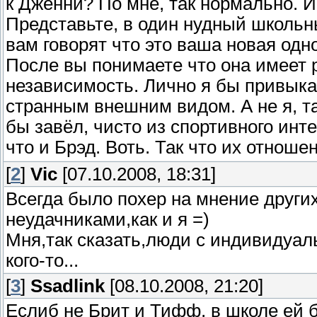
к Дженни? По мне, так нормально. И
Представьте, в один нудный школьн
вам говорят что это ваша новая одн
После вы понимаете что она имеет 
независимость. Лично я бы привыка
странным внешним видом. А не я, та
бы завёл, чисто из спортивного инте
что и Брэд. Воть. Так что их отно
[
2
]
Vic
[07.10.2008, 18:31]
Всегда было похер на мнение други
неудачниками,как и я =)
Мня,так сказать,люди с индивидуа
кого-то...
[
3
]
Ssadlink
[08.10.2008, 21:20]
Еслиб не Брит и Тифф, в школе ей б