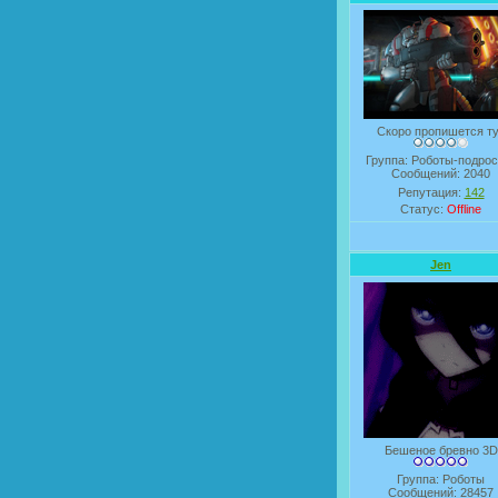
Скоро пропишется т
Группа: Роботы-подрос
Сообщений:
2040
Репутация:
142
Статус:
Offline
Jen
Бешеное бревно 3D
Группа: Роботы
Сообщений:
28457