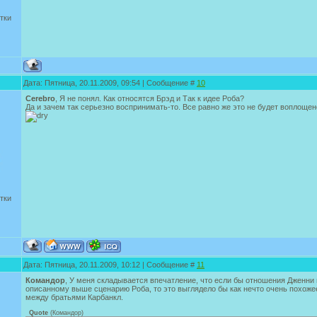
тки
Дата: Пятница, 20.11.2009, 09:54 | Сообщение #
10
Cerebro
, Я не понял. Как относятся Брэд и Так к идее Роба?
Да и зачем так серьезно воспринимать-то. Все равно же это не будет воплощено
тки
Дата: Пятница, 20.11.2009, 10:12 | Сообщение #
11
Командор
, У меня складывается впечатление, что если бы отношения Дженни 
описанному выше сценарию Роба, то это выглядело бы как нечто очень похожее
между братьями Карбанкл.
Quote
(
Командор
)