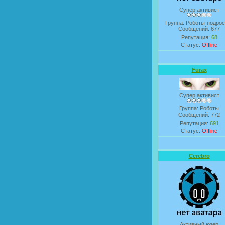
Супер активист
Группа: Роботы-подрос
Сообщений:
677
Репутация:
68
Статус:
Offline
Furax
Супер активист
Группа: Роботы
Сообщений:
772
Репутация:
691
Статус:
Offline
Cerebro
Активный юзер