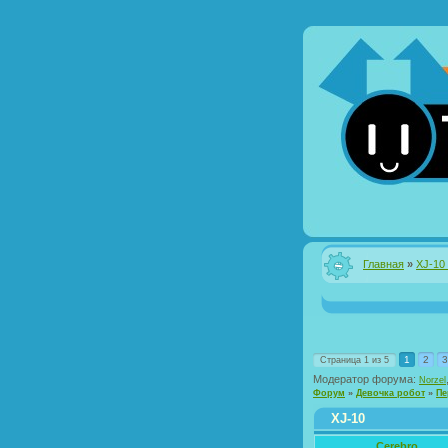
Главная
»
XJ-10
1
2
3
Страница
1
из
5
Модератор форума:
Norzel
Форум
»
Девочка робот
»
Пе
XJ-10
Cerebro