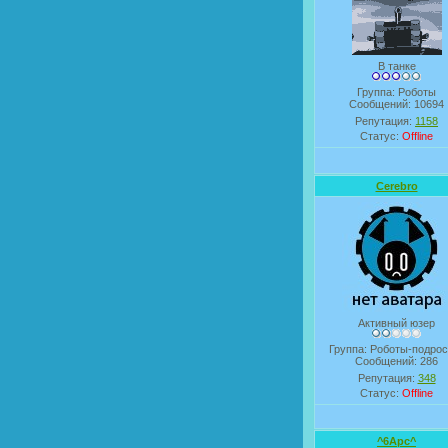
В танке
Группа: Роботы
Сообщений:
10694
Репутация:
1158
Статус:
Offline
Cerebro
Активный юзер
Группа: Роботы-подрос
Сообщений:
286
Репутация:
348
Статус:
Offline
^6Apc^