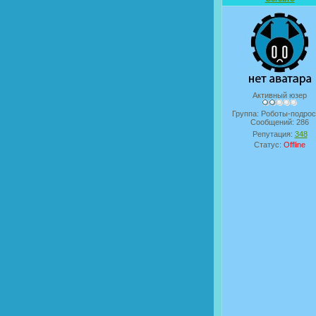
Активный юзер
Группа: Роботы-подрос
Сообщений:
286
Репутация:
348
Статус:
Offline