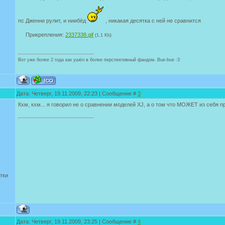
пс Дженни рулит, и ниибёд
, никакая десятка с ней не сравнится
Прикрепления:
2337338.gif
(1.1 Kb)
Вот уже более 2 года как ушёл в более перспективный фандом. Bue-bue :3
Дата: Четверг, 19.11.2009, 22:23 | Сообщение #
3
Кхм, кхм... я говорил не о сравнении моделей XJ, а о том что МОЖЕТ из себя п
тки
Дата: Четверг, 19.11.2009, 23:25 | Сообщение #
4