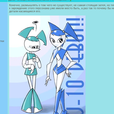
Конечно, размышлять о том чего не существует, не самая стоящая затея, но т
к зарождению этого персонажа уже имели место быть, а раз так то почему бы 
детали касающиеся его.
тки