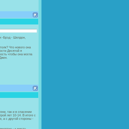
и -Брэд - Шелдон,
толк? Что нового она
ости Десятой я
ность чтобы она могла
Джен.
зни, так и в спасении
ой лет 10-14. В итоге с
 а с другой стороны -
емортно - к месту