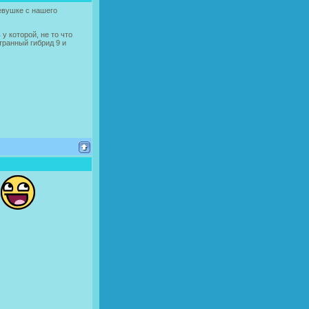
евушке с нашего
 у которой, не то что
транный гибрид 9 и
л