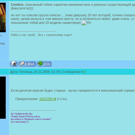
Cerebro
, описанный тобою характер напомнил мне о реально существующей д
факультета))))
но чет ты совсем грусно описал.... знаю девушку 20 лет которой, точнее сказать
шило, целая рельса в том именно месте, но и полениться любит. даже очень. (с
описанным тобой для 10 модели характеров)
Район у нас тихий… Все с глушителями ходят!
ут
тки
Дата: Пятница, 20.11.2009, 01:34 | Сообщение #
5
Если десятая версия будет старше - мульт превратится в мексиканский сериа
Прикрепления:
1812758.gif
(2.0 Kb)
As I looked at the sky,
I finally found Orihime-sama,
but where is Hikoboshi-sama I wonder?
Isn’t she lonely? ):