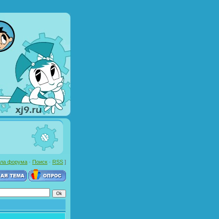
ла форума
·
Поиск
·
RSS
]