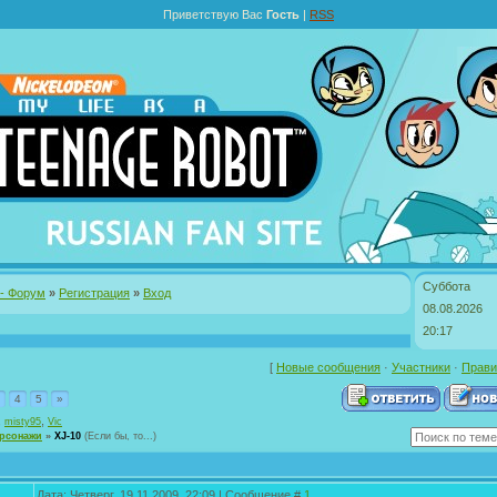
Приветствую Вас
Гость
|
RSS
Суббота
 - Форум
»
Регистрация
»
Вход
08.08.2026
20:17
[
Новые сообщения
·
Участники
·
Прави
4
5
»
,
,
misty95
Vic
рсонажи
»
XJ-10
(Если бы, то...)
Дата: Четверг, 19.11.2009, 22:09 | Сообщение #
1