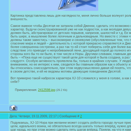
Картинка представлена лишь для наглядности, меня лично больше волнует роль
внешность.
Самое важное чтобы Десятая не затмила собой Дженни, сделать это возможно
характер. Будучи сконструированной уже не как подросток, а как молодая девуш
должен быть, абстрагирован от детских порывов, капризов, шалостей и т.д. Ее
быть шире, а мышление более логичным и дальновидным. Но вместе с этими 
должны также завестись – высокомерие и своеволие (обусловленные тем, что 
спасение мира и людей – деятельность с которой прекрасно справляется и Дже
более совершенна сестренки, а раз так то ей стоит поберечь себя для более ва
следствие это приводит к непробиваемой лени, доходящей порой до полного иг
стороны кого бы то ни было, в том числе и Норы. Другими словами, главным д
быть – «Пока еще не существует такой цели для которой я была создана, а раз 
следует». Особую активность проявляла бы, только в крайних случаях. У люде
вниманием, но ее интерес к ним, сводился бы главным образом как к объекту и
бы относилась снисходительно, при этом недвусмысленно давая ей понять, что
в своем детстве, и ей не ведомы мотивы движущие поведением Десятой.
Вот примерно такой набросок характера XJ-10 сложился у меня в голове, а как
себе?
Прикрепления:
2412598.jpg
(29.2 Kb)
Дата: Четверг, 19.11.2009, 22:17 | Сообщение #
2
Подумаешь, XJ-10 Нора при желанни может создать робота гораздо лучше прис
цели, идеального воина, не обязательно всегда шагать только вперёд, нужно д
шаг назад, но при этом можно сделать пять шагов впёред. Поняли, на что я на