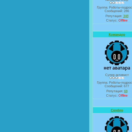
Группа: Роботы-подрос
Сообщений:
286
Репутация:
348
Статус:
Offline
Командор
Супер активист
Группа: Роботы-подрос
Сообщений:
677
Репутация:
68
Статус:
Offline
Cerebro