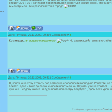
спешат XJ9 и 10 и начинают перепираться и ссориться между собой, кто будет 
А монстр межь тем развлекается в городе
тки
Дата: Пятница, 20.11.2009, 09:39 | Сообщение #
8
Командор
,
летающего макаронного
.
Но завязка действительно забав
Дата: Пятница, 20.11.2009, 09:51 | Сообщение #
9
Я, конечно не хочу ставить под сомнение способности господина Рензетти, но 
вливать одно и тоже до бесконечности невозможно? Неужто, уже не хватает - Б
нужно и Шелдону какого ни будь брата или сестру подобрать, дабы всех уровня
Cerebr
Сообщение отредактировал