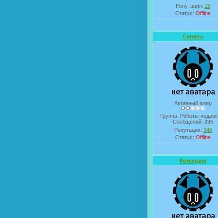
Репутация:
20
Статус:
Offline
Cerebro
Активный юзер
Группа: Роботы-подрос
Сообщений:
286
Репутация:
348
Статус:
Offline
Командор