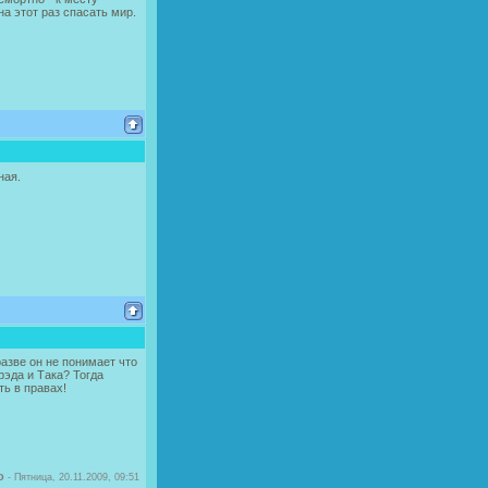
на этот раз спасать мир.
ная.
разве он не понимает что
рэда и Така? Тогда
ть в правах!
o
-
Пятница, 20.11.2009, 09:51