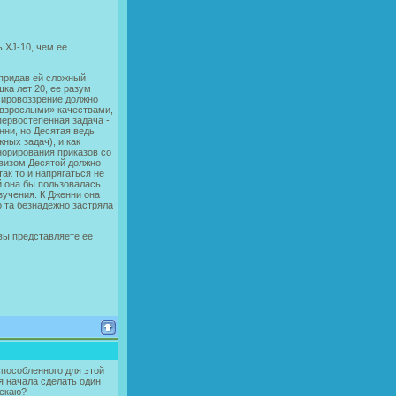
 XJ-10, чем ее
 придав ей сложный
ка лет 20, ее разум
 мировоззрение должно
«взрослыми» качествами,
первостепенная задача -
нни, но Десятая ведь
жных задач), и как
норирования приказов со
евизом Десятой должно
так то и напрягаться не
й она бы пользовалась
зучения. К Дженни она
 та безнадежно застряла
 вы представляете ее
пособленного для этой
ля начала сделать один
мекаю?