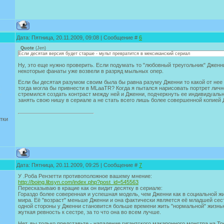
Дата: Пятница, 20.11.2009, 09:08 | Сообщение #
6
Quote
(
Jen
)
Если десятая версия будет старше - мульт превратится в мексиканский сериал
Ну, это еще нужно проверить. Если подумать то "любовный треугольник" Дженн
некоторые фанаты уже возвели в разряд мыльных опер.
Если бы десятая разумом своим была бы равна разуму Дженни то какой от нее 
тогда могла бы привнести в MLaaTR? Когда я пытался нарисовать портрет личн
стремился создать контраст между ней и Дженни, подчеркнуть ее индивидуаль
занять свою нишу в сериале а не стать всего лишь более совершенной копией 
тки
Дата: Пятница, 20.11.2009, 09:25 | Сообщение #
7
У .Роба Рензетти противоположное вашему мнение:
http://boing.libsyn.com/index.php?post_id=545563
Пересказываю в крацие как он видит десятку в сериале:
Гораздо более соверенная и успешная модель, чем Дженни как в социальной жи
мира. Её "возраст" меньше Дженни и она фактически является её младшей сестр
одной стороны у Дженни становится больше времени жить "нормальной" жизнью,
жуткая ревность к сестре, за то что она во всем лучше.
Нет, вы только представьте - нападение гигантского макаронного монстра на Тр