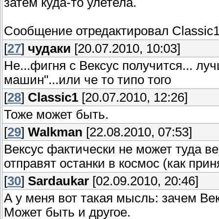
затем куда-то улетела.
Сообщение отредактировал
Classic
[
27
]
чудаки
[20.07.2010, 10:03]
Не...фигня с Вексус получится... л
машин"...или че то типо того
[
28
]
Classic1
[20.07.2010, 12:26]
Тоже может быть.
[
29
]
Walkman
[22.08.2010, 07:53]
Вексус фактически не может туда в
отправят останки в космос (как прин
[
30
]
Sardaukar
[02.09.2010, 20:46]
А у меня вот такая мысль: зачем Ве
Может быть и другое.