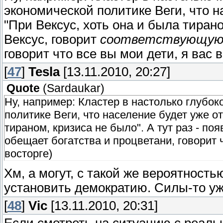
экономической политике Веги, что н
"При Вексус, хоть она и была тирано
Вексус, говорит
соответствующу
говорит что все вы мои дети, я вас 
[
47
]
Tesla
[13.11.2010, 20:27]
Quote
(
Sardaukar
)
Ну, например: Кластер в настолько глубокой
политике Веги, что население будет уже о
тираном, кризиса не было". А тут раз - по
обещает богатства и процветани, говорит ч
восторге)
Хм, а могут, с такой же вероятност
установить демократию. Силы-то уже
[
48
]
Vic
[13.11.2010, 20:31]
Если смотреть на ситуацию с реальн