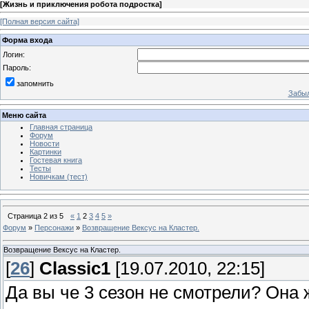
[
Жизнь и приключения робота подростка
]
[Полная версия сайта]
Форма входа
Логин:
Пароль:
запомнить
Забыл
Меню сайта
Главная страница
Форум
Новости
Картинки
Гостевая книга
Тесты
Новичкам (тест)
Страница
2
из
5
«
1
2
3
4
5
»
Форум
»
Персонажи
»
Возвращение Вексус на Клаcтер.
Возвращение Вексус на Клаcтер.
[
26
]
Classic1
[19.07.2010, 22:15]
Да вы че 3 сезон не смотрели? Она ж