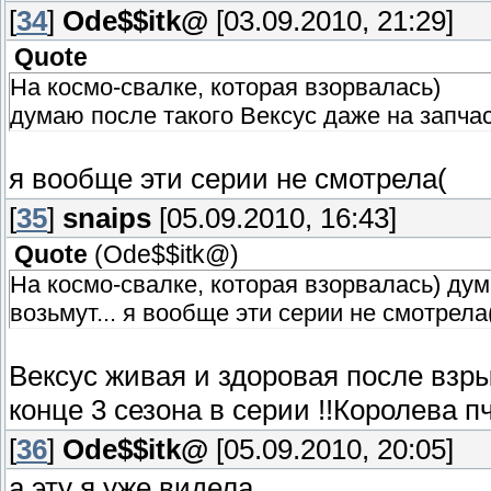
[
34
]
Ode$$itk@
[03.09.2010, 21:29]
Quote
На космо-свалке, которая взорвалась)
думаю после такого Вексус даже на запчаст
я вообще эти серии не смотрела(
[
35
]
snaips
[05.09.2010, 16:43]
Quote
(
Ode$$itk@
)
На космо-свалке, которая взорвалась) дум
возьмут... я вообще эти серии не смотрела
Вексус живая и здоровая после взр
конце 3 сезона в серии !!Королева пч
[
36
]
Ode$$itk@
[05.09.2010, 20:05]
а эту я уже видела