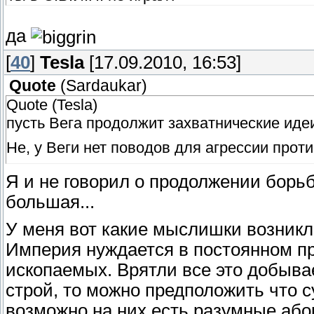
да
[
40
]
Tesla
[17.09.2010, 16:53]
Quote
(
Sardaukar
)
Quote (Tesla)
пусть Вега продолжит захватнические иде
Не, у Веги нет поводов для агрессии прот
Я и не говорил о продолжении борь
большая...
У меня вот какие мыслишки возникл
Империя нуждается в постоянном пр
ископаемых. Врятли все это добывае
строй, то можно предположить что 
возможно на них есть разумные аб