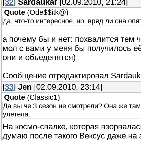
[
32
]
Sardaukar
[02.09.2010, 21:24]
Quote
(
Ode$$itk@
)
да, что-то интересное, но, вряд ли она оп
а почему бы и нет: похвалится тем ч
мол с вами у меня бы получилось её
они и обьеденятся)
Сообщение отредактировал
Sardauk
[
33
]
Jen
[02.09.2010, 23:14]
Quote
(
Classic1
)
Да вы че 3 сезон не смотрели? Она же там 
улетела.
На космо-свалке, которая взорвалас
думаю после такого Вексус даже на з