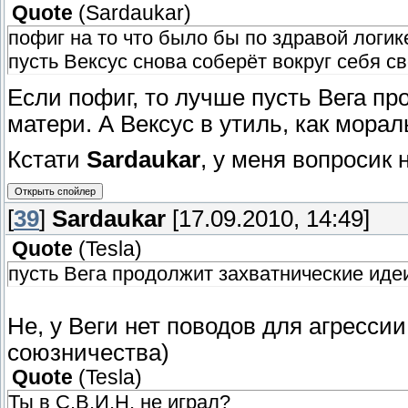
Quote
(
Sardaukar
)
пофиг на то что было бы по здравой логик
пусть Вексус снова соберёт вокруг себя с
Если пофиг, то лучше пусть Вега пр
матери. А Вексус в утиль, как мора
Кстати
Sardaukar
, у меня вопросик 
[
39
]
Sardaukar
[17.09.2010, 14:49]
Quote
(
Tesla
)
пусть Вега продолжит захватнические иде
Не, у Веги нет поводов для агрессии
союзничества)
Quote
(
Tesla
)
Ты в С.В.И.Н. не играл?