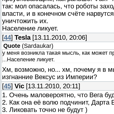
так: мол опасалась, что роботы захо
власти, и в конечном счёте нарвутся
уничтожить их.
Население ликует.
[
44
]
Tesla
[13.11.2010, 20:06]
Quote
(
Sardaukar
)
у меня возникла такая мысль, как может п
...Население ликует.
Хм, возможно, но... хм, почему я в
изгнанние Вексус из Империи?
[
45
]
Vic
[13.11.2010, 20:11]
1. Очень маловероятно, что Вега бу
2. Как она её волю подчинит, Дарта
3. Ликовать точно не будут )