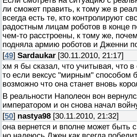
ли сможет править, к тому же в реа
всегда есть те, кто контролируют св
радостным лицам роботов в конце п
чем-то расстроены, к тому же, почем
подняла армию роботов и Дженни по
[
49
]
Sardaukar
[30.11.2010, 21:17]
хм я бы сказал, что учитывая, что в
то если вексус "мирным" способом б
возможно что она станет вновь коро
В реальности Наполеон вон вернулс
императором и он снова начал войну
[
50
]
nastya98
[30.11.2010, 21:32]
она вернется и вполне может быть 
но надеюсь Джен как всегда победит