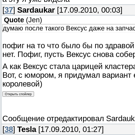
[
37
]
Sardaukar
[17.09.2010, 00:03]
Quote
(
Jen
)
думаю после такого Вексус даже на запчаст
пофиг на то что было бы по здраво
нет. Пофиг, пусть Вексус снова собе
А как Вексус стала царицей кластер
Вот, с юмором, я придумал вариант 
королевой)
Сообщение отредактировал
Sardauk
[
38
]
Tesla
[17.09.2010, 01:27]