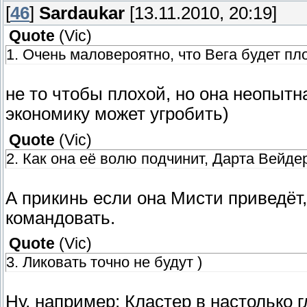
[
46
]
Sardaukar
[13.11.2010, 20:19]
Quote
(
Vic
)
1. Очень маловероятно, что Вега будет пл
не то чтобы плохой, но она неопытна
экономику может угробить)
Quote
(
Vic
)
2. Как она её волю подчинит, Дарта Вейде
А прикинь если она Мисти приведёт, 
командовать.
Quote
(
Vic
)
3. Ликовать точно не будут )
Ну, например: Кластер в настолько гл