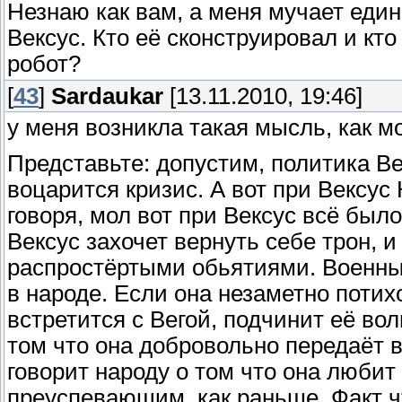
Незнаю как вам, а меня мучает еди
Вексус. Кто её сконструировал и кто 
робот?
[
43
]
Sardaukar
[13.11.2010, 19:46]
у меня возникла такая мысль, как м
Представьте: допустим, политика Ве
воцарится кризис. А вот при Вексус 
говоря, мол вот при Вексус всё было
Вексус захочет вернуть себе трон, и
распростёртыми обьятиями. Военны
в народе. Если она незаметно потих
встретится с Вегой, подчинит её во
том что она добровольно передаёт в
говорит народу о том что она любит 
преуспевающим, как раньше. Факт ч