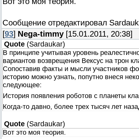
Вот это моя теория.
Сообщение отредактировал
Sardauk
[
93
]
Nega-timmy
[15.01.2011, 20:38]
Quote
(
Sardaukar
)
В принципе учитывая уровень реалестичн
вариантов возврещения Вексус на трон кл
Сопоставив факты и мысли участников фор
историю можно узнать, попутно внеся не
следующее:
История появления роботов с планеты клас
Когда-то давно, более трех тысяч лет наз
разумных насекомообразных инопланетян. 
своему образу и подобию, похожие на нас
Quote
(
Sardaukar
)
похожи на людей. Возможно, созданны эт
Вот это моя теория.
И в один прекрасный момент произошло в