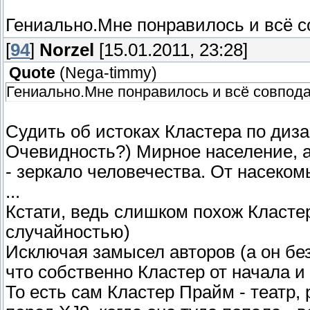
своим хозяевам, и захотели жить по-своему
Гениально.Мне понравилось и всё с
создателей, и нашли себе пустующую план
[
94
]
Norzel
[15.01.2011, 23:28]
Кластер и "Робополис", которому к момен
лет.
Quote
(
Nega-timmy
)
Вексус - 2 тысячи лет. И кстати неизвестно
Гениально.Мне понравилось и всё совпод
часть своей жизни.
Как и неизвестно что было в ту тысячу лет
Судить об истоках Кластера по диз
Кластере была республика и демократия?
Очевидность?) Мирное население, а
Во всяком случае к трёхтысячелетию класт
- зеркало человечества. От насеко
известно что она скрывала от жителей зо
...
Кстати, ведь слишком похож Класте
случайностью)
Исключая замысел авторов (а он бе
что собственно Кластер от начала 
То есть сам Кластер Прайм - театр