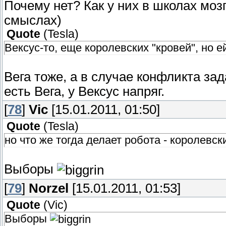
Почему нет? Как у них в школах мо
смыслах)
Quote
(
Tesla
)
Вексус-то, еще королевских "кровей", но е
Вега тоже, а в случае конфликта за
есть Вега, у Вексус напряг.
[
78
]
Vic
[15.01.2011, 01:50]
Quote
(
Tesla
)
но что же тогда делает робота - королевс
Выборы
[
79
]
Norzel
[15.01.2011, 01:53]
Quote
(
Vic
)
Выборы