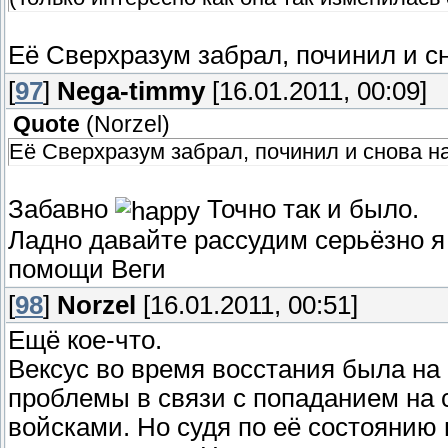
Её Сверхразум забрал, починил и с
[
97
]
Nega-timmy
[16.01.2011, 00:09]
Quote
(
Norzel
)
Её Сверхразум забрал, починил и снова н
Забавно
Точно так и было.
Ладно давайте рассудим серьёзно я
помощи Веги
[
98
]
Norzel
[16.01.2011, 00:51]
Ещё кое-что.
Вексус во время восстания была на
проблемы в связи с попаданием на 
войсками. Но судя по её состоянию 