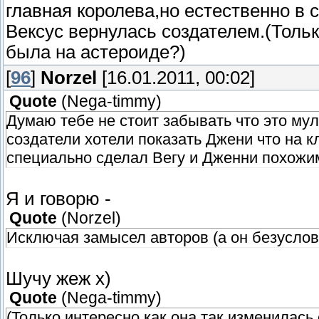
чисто случайно земной пейзаж в музее иск
главная королева,но естественно в
него бумажка(бумага на планете роботов!).
Вексус вернулась создателем.(Тольк
появлявшиеся на Земле ранее - так "Сверх
была на астероиде?)
свалке - тоже. Как могли Вексус, летевша
[
96
]
Norzel
[16.01.2011, 00:02]
Кракусом, летевшие в настолько же случа
астероид? Всё неспростааа)) Этим может 
Quote
(
Nega-timmy
)
посто одна из тысяч марионеток "СверхРаз
Думаю тебе не стоит забывать что это мул
*градус бреда достиг точки кипения*
создатели хотели показать Джени что на к
специально сделал Вегу и Дженни похожим
Я и говорю -
Quote
(
Norzel
)
Исключая замысел авторов (а он безуслов
Шучу жеж х)
Quote
(
Nega-timmy
)
(Только интересно как она так изменилась