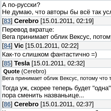
А по-русски?
Не думаю, что авторы бы всё так ус
[
83
]
Cerebro
[15.01.2011, 02:19]
Перевод вкратце:
Вега принимает облик Вексус, потом
[
84
]
Vic
[15.01.2011, 02:22]
Как-то слишком фантастично =)
[
85
]
Tesla
[15.01.2011, 02:32]
Quote
(
Cerebro
)
Вега принимает облик Вексус, потому что 
Тогда уж, скорее теперь будет "одна
пора сменить названьице...
[
86
]
Cerebro
[15.01.2011, 02:37]