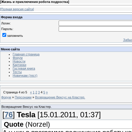
[
Жизнь и приключения робота подростка
]
[Полная версия сайта]
Форма входа
Логин:
Пароль:
запомнить
Забыл
Меню сайта
Главная страница
Форум
Новости
Картинки
Гостевая книга
Тесты
Новичкам (тест)
Страница
4
из
5
«
1
2
3
4
5
»
Форум
»
Персонажи
»
Возвращение Вексус на Клаcтер.
Возвращение Вексус на Клаcтер.
[
76
]
Tesla
[15.01.2011, 01:37]
Quote
(
Norzel
)