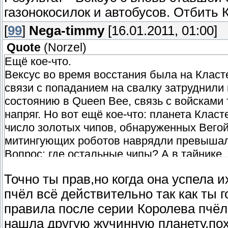
газонокосилок и автобусов. Отбить 
[
99
]
Nega-timmy
[16.01.2011, 01:00]
Quote
(
Norzel
)
Ещё кое-что.
Вексус во время восстания была на Клас
связи с попаданием на свалку затруднили 
состоянию в Queen Bee, связь с войсками 
напряг. Но вот ещё кое-что: планета Клас
число золотых чипов, обнаруженных Вегой
митингующих роботов наврядли превышал
Вопрос: где остальные чипы? А в тайнике.
тайнике Вексус на краю галактики. Во дво
Точно ты прав,но когда она успела 
собрать боеспособную армию.
пчёл всё действительно так как ты 
А ведь золотой чип только открывал воз
робота. У кого точно есть оружие? У Веги?
правила после серии Королева пчёл
Неясно какая их профессия. Может охранн
нашла другую жучинную планету,пох