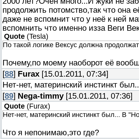
2000 лет?Очен много...И жуки не за
продолжить потомство,так что она е
даже не вспомнит что у неё к ней м
вспомнить что именно изза Веги Век
Quote
(
Tesla
)
По такой логике Вексус должна продолжать 
Почему,по моему наоборот её вооб
[
88
]
Furax
[15.01.2011, 07:34]
Нет-нет, материнский инстинкт был...
[
89
]
Nega-timmy
[15.01.2011, 07:36]
Quote
(
Furax
)
Нет-нет, материнский инстинкт был... В "Ho
Что я непонимаю,это где?