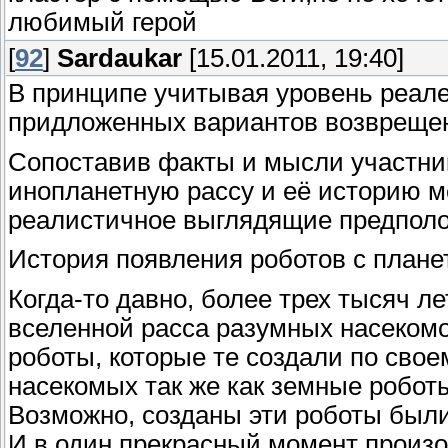
любимый герой
[
92
]
Sardaukar
[15.01.2011, 19:40]
В принципе учитывая уровень реале
придложенных вариантов возврещени
Сопоставив факты и мысли участник
инопланетную рассу и её историю м
реалистичное выглядящие предпол
История появления роботов с планет
Когда-то давно, более трех тысяч ле
вселенной расса разумных насекомо
роботы, которые те создали по свое
насекомых так же как земные робот
Возможно, созданы эти роботы были
И в один прекрасный момент произ