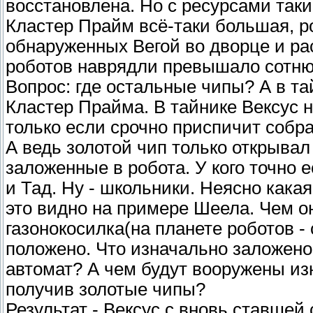
восстановлена. Но с ресурсами таки 
Кластер Прайм всё-таки большая, р
обнаруженных Вегой во дворце и р
роботов наврядли превышало сотню
Вопрос: где остальные чипы? А в та
Кластер Прайма. В тайнике Вексус 
только если срочно приспичит собр
А ведь золотой чип только открыва
заложенные в робота. У кого точно 
и Тад. Ну - школьники. Неясно кака
это видно на примере Шеела. Чем о
газонокосилка(на планете роботов -
положено. Что изначально заложено
автомат? А чем будут вооружены из
получив золотые чипы?
Результат - Вексус с вновь ставшей