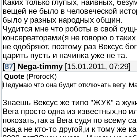
Каких только глупых, наивных, без
вещей не было в человеческой исто
было у разных народных общин.
Чудится мне что роботы в свой су
консерваторами(я не говорю о таких
не одобряют, поэтому раз Вексус бог
царить пусть и начинка уже не та.
[
87
]
Nega-timmy
[15.01.2011, 07:29]
Quote
(
ProrocK
)
Недумаю что она будит отключать вегу. Ма
Знаешь Вексус же типо "ЖУК" а жук
Вега просто одна из известных,но и
покозать,так а Вега судя по всему 
она,а не кто-то другой,и к тому же 