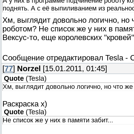
А у них в программе подчинение роботу ко
поднять. А с её выпиливанием из реальнос
Хм, выглядит довольно логично, но 
роботом? Не список же у них в памят
Вексус-то, еще королевских "кровей"
Сообщение отредактировал
Tesla
-
С
[
77
]
Norzel
[15.01.2011, 01:45]
Quote
(
Tesla
)
Хм, выглядит довольно логично, но что же
Раскраска х)
Quote
(
Tesla
)
Не список же у них в памяти забит...