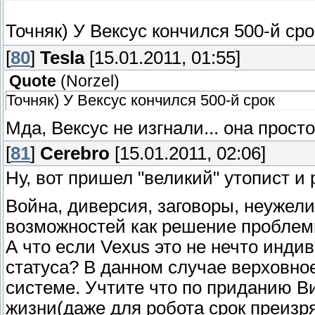
Точняк) У Вексус кончился 500-й ср
[
80
]
Tesla
[15.01.2011, 01:55]
Quote
(
Norzel
)
Точняк) У Вексус кончился 500-й срок
Мда, Вексус не изгнали... она прост
[
81
]
Cerebro
[15.01.2011, 02:06]
Ну, вот пришел "великий" утопист и
Война, диверсия, заговоры, неужел
возможностей как решение пробле
А что если Vexus это не нечто инд
статуса? В данном случае верховно
системе. Учтите что по приданию В
жизни(даже для робота срок преизр