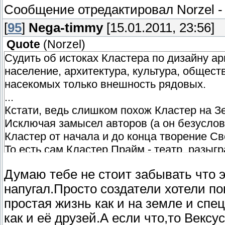
Сообщение отредактировал
Norzel
[
95
]
Nega-timmy
[15.01.2011, 23:56]
Quote
(
Norzel
)
Судить об истоках Кластера по дизайну а
население, архитектура, культура, общест
насекомых только внешность рядовых.
...
Кстати, ведь слишком похож Кластер на З
Исключая замысел авторов (а он безуслов
Кластер от начала и до конца творение 
То есть сам Кластер Прайм - театр, разы
когда она туда попала - ведь сначала он 
Думаю тебе не стоит забывать что э
роботов, после чего её быстренько перехв
напугал.Просто создатели хотели по
деревню". Слишком много случайностей - п
робота, одна из которых - совершенно случ
простая жизнь как и на земле и сп
похожи на её земных друзей; живность - 
как и её друзей.А если что,то Вексу