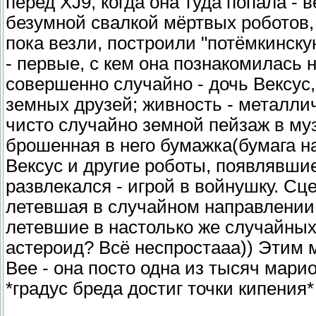
перед XJ9, когда она туда попала - 
безумной свалкой мёртвых роботов, 
пока везли, построили "потёмкинск
- первые, с кем она познакомилась н
совершенно случайно - дочь Вексус,
земных друзей; живность - металли
чисто случайно земной пейзаж в музе
брошенная в него бумажка(бумага на 
Вексус и другие роботы, появлявшие
развлекался - игрой в войнушку. Сце
летевшая в случайном направлении 
летевшие в настолько же случайных
астероид? Всё неспростааа)) Этим 
Bee - она посто одна из тысяч марио
*градус бреда достиг точки кипения*