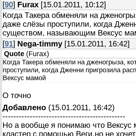
[
90
]
Furax
[15.01.2011, 10:12]
Когда Такера обменяли на дженогры
даже слёзы проступили, когда Джен
существом, называющим Вексус ма
[
91
]
Nega-timmy
[15.01.2011, 16:42]
Quote
(
Furax
)
Когда Такера обменяли на дженогрыза, кот
проступили, когда Дженни пригрозила ра
Вексус мамой
О точно
Добавлено
(15.01.2011, 16:42)
---------------------------------------------
Но а вообще я понимаю что Вексус 
кластер с помощью Веги,но не хочетс