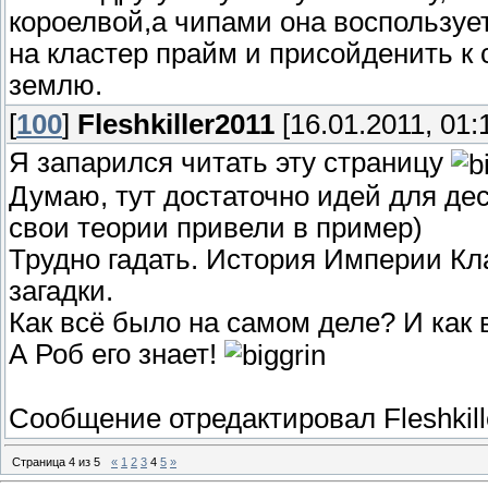
вооружён? Пара щитов, да. Блендер и газо
короелвой,а чипами она воспользуе
Оружие его модели не положено. Что изна
на кластер прайм и присойденить к 
телефон-автомат? А чем будут вооружены
землю.
золотые чипы?
[
100
]
Fleshkiller2011
[16.01.2011, 01:
Результат - Вексус с вновь ставшей сильн
автобусов. Отбить Кластер-Прайм ей не со
Я запарился читать эту страницу
Думаю, тут достаточно идей для дес
свои теории привели в пример)
Трудно гадать. История Империи Кл
загадки.
Как всё было на самом деле? И как 
А Роб его знает!
Сообщение отредактировал
Fleshkil
Страница
4
из
5
«
1
2
3
4
5
»