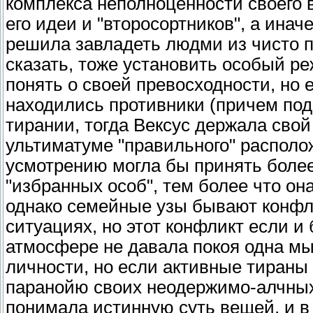
комплекса неполноценности своего в
его идеи и "второсортников", а инач
решила завладеть людми из чисто п
сказать, тоже установить особый р
понять о своей превосходности, но 
находились противники (причем под
тирании, тогда Вексус держала свой
ультиматуме "правильного" располо
усмотрению могла бы принять более
"избранных особ", тем более что она
однако семейные узы бывают конфл
ситуациях, но этот конфликт если и 
атмосфере не давала покоя одна мы
личности, но если активные тираны 
паранойю своих неодержимо-алчных
понимала истинную суть вещей, и в 