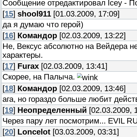
Сообщение отредактировал
Icey
-
По
[
15
]
shool911
[01.03.2009, 17:09]
да я думаю что герой)
[
16
]
Командор
[02.03.2009, 13:22]
Не, Вексус абсолютно на Вейдера 
характеры.
[
17
]
Furax
[02.03.2009, 13:41]
Скорее, на Палыча.
[
18
]
Командор
[02.03.2009, 13:46]
ага, но гораздо больше любит дейст
[
19
]
Неопределенный
[02.03.2009, 
Через пару лет посмотрим... EVIL R
[
20
]
Loncelot
[03.03.2009, 03:31]