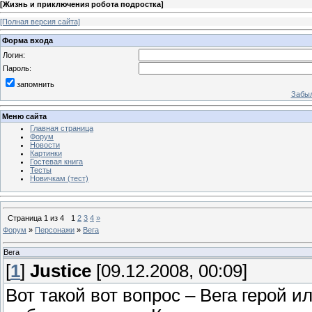
[
Жизнь и приключения робота подростка
]
[Полная версия сайта]
Форма входа
Логин:
Пароль:
запомнить
Забыл
Меню сайта
Главная страница
Форум
Новости
Картинки
Гостевая книга
Тесты
Новичкам (тест)
Страница
1
из
4
1
2
3
4
»
Форум
»
Персонажи
»
Вега
Вега
[
1
]
Justice
[09.12.2008, 00:09]
Вот такой вот вопрос – Вега герой и