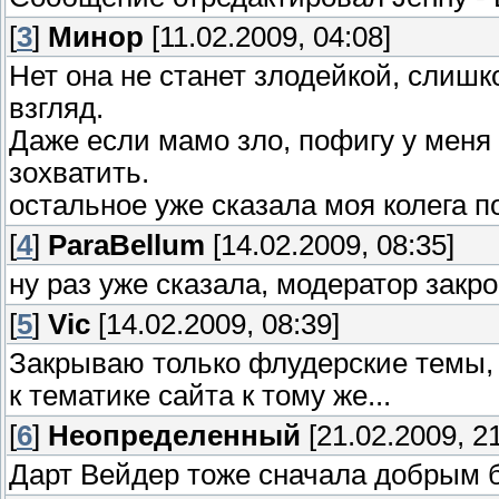
[
3
]
Минор
[11.02.2009, 04:08]
Нет она не станет злодейкой, слиш
взгляд.
Даже если мамо зло, пофигу у меня 
зохватить.
остальное уже сказала моя колега п
[
4
]
ParaBellum
[14.02.2009, 08:35]
ну раз уже сказала, модератор закро
[
5
]
Vic
[14.02.2009, 08:39]
Закрываю только флудерские темы, 
к тематике сайта к тому же...
[
6
]
Неопределенный
[21.02.2009, 21
Дарт Вейдер тоже сначала добрым 