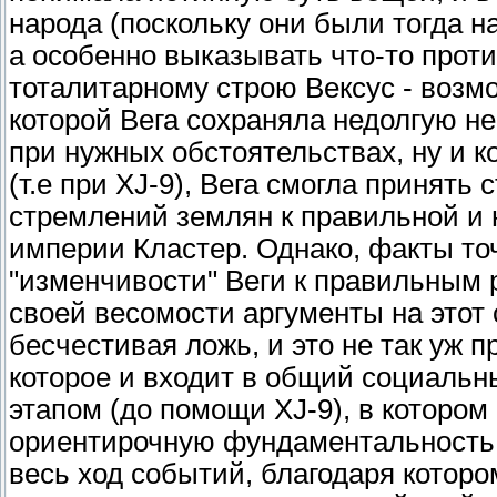
народа (поскольку они были тогда н
а особенно выказывать что-то про
тоталитарному строю Вексус - возмо
которой Вега сохраняла недолгую н
при нужных обстоятельствах, ну и к
(т.е при XJ-9), Вега смогла принят
стремлений землян к правильной и
империи Кластер. Однако, факты то
"изменчивости" Веги к правильным 
своей весомости аргументы на этот 
бесчестивая ложь, и это не так уж 
которое и входит в общий социальн
этапом (до помощи XJ-9), в котором
ориентирочную фундаментальность,
весь ход событий, благодаря которо