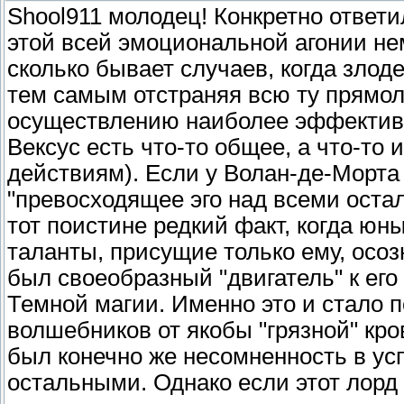
Shool911 молодец! Конкретно ответи
этой всей эмоциональной агонии нем
сколько бывает случаев, когда зло
тем самым отстраняя всю ту прямо
осуществлению наиболее эффективн
Вексус есть что-то общее, а что-то 
действиям). Если у Волан-де-Морта
"превосходящее эго над всеми остал
тот поистине редкий факт, когда юн
таланты, присущие только ему, осозн
был своеобразный "двигатель" к ег
Темной магии. Именно это и стало 
волшебников от якобы "грязной" кро
был конечно же несомненность в ус
остальными. Однако если этот лорд