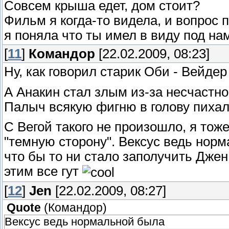
Совсем крыша едет, дом стоит?
Фильм я когда-то видела, и вопрос 
я поняла что ты имел в виду под на
[
11
]
Командор
[22.02.2009, 08:23]
Ну, как говорил старик Оби - Вейд
А Анакин стал злым из-за несчастн
Палыч всякую фигню в голову пихал,
С Вегой такого не произошло, я тож
"темную сторону". Вексус ведь нор
что бы то ни стало заполучить Джен 
этим все гут
[
12
]
Jen
[22.02.2009, 08:27]
Quote
(
Командор
)
Вексус ведь нормальной была