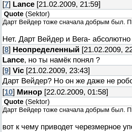
[
7
]
Lance
[21.02.2009, 21:59]
Quote
(
Sektor
)
Дарт Вейдер тоже сначала добрым был. П
Нет. Дарт Вейдер и Вега- абсолютно
[
8
]
Неопределенный
[21.02.2009, 22
Lance
, но ты намёк понял ?
[
9
]
Vic
[21.02.2009, 23:43]
Дарт Вейдер? Но он же даже не роб
[
10
]
Минор
[22.02.2009, 01:58]
Quote
(
Sektor
)
Дарт Вейдер тоже сначала добрым был. П
вот к чему приводет черезмерное у