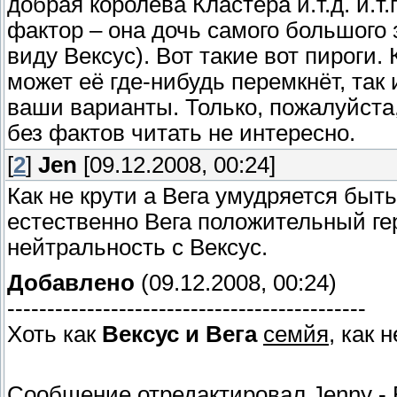
добрая королева Кластера и.т.д. и.т
фактор – она дочь самого большого
виду Вексус). Вот такие вот пироги.
может её где-нибудь перемкнёт, так
ваши варианты. Только, пожалуйста,
без фактов читать не интересно.
[
2
]
Jen
[09.12.2008, 00:24]
Как не крути а Вега умудряется быт
естественно Вега положительный ге
нейтральность с Вексус.
Добавлено
(09.12.2008, 00:24)
---------------------------------------------
Хоть как
Вексус и Вега
семйя
, как 
Сообщение отредактировал
Jenny
-