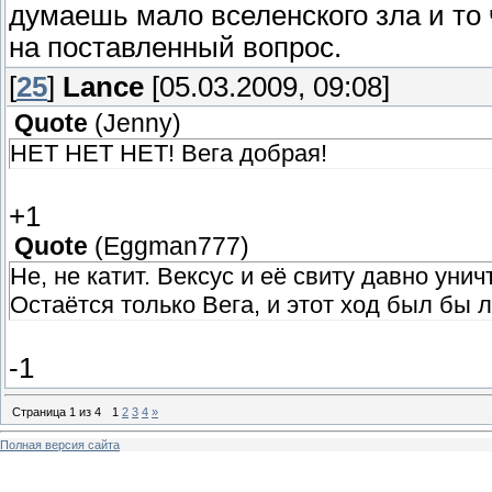
думаешь мало вселенского зла и то 
на поставленный вопрос.
[
25
]
Lance
[05.03.2009, 09:08]
Quote
(
Jenny
)
НЕТ НЕТ НЕТ! Вега добрая!
+1
Quote
(
Eggman777
)
Не, не катит. Вексус и её свиту давно уни
Остаётся только Вега, и этот ход был бы 
-1
Страница
1
из
4
1
2
3
4
»
Полная версия сайта