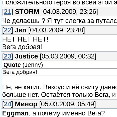
положительного героя во всей этой 
[
21
]
STORM
[04.03.2009, 23:26]
Че делаешь ? Я тут слегка за путалс
[
22
]
Jen
[04.03.2009, 23:48]
НЕТ НЕТ НЕТ!
Вега добрая!
[
23
]
Justice
[05.03.2009, 00:32]
Quote
(
Jenny
)
Вега добрая!
Не, не катит. Вексус и её свиту дав
больше нет. Остаётся только Вега, 
[
24
]
Минор
[05.03.2009, 05:49]
Eggman
, а почему именно Вега?