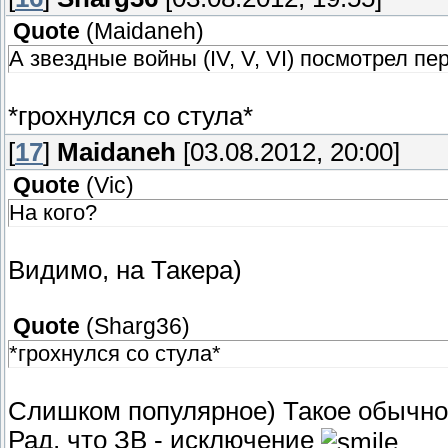
Quote
(
Maidaneh
)
А звездные войны (IV, V, VI) посмотрел п
*грохнулся со стула*
[
17
]
Maidaneh
[03.08.2012, 20:00]
Quote
(
Vic
)
На кого?
Видимо, на Такера)
Quote
(
Sharg36
)
*грохнулся со стула*
Слишком популярное) Такое обычно
Рад, что ЗВ - исключение