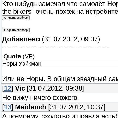
Кто нибудь замечал что самолёт Норы
the bikers" очень похож на истребит
Добавлено
(31.07.2012, 09:07)
---------------------------------------------
Quote
(
VP
)
Норы Уэйкман
Или не Норы. В общем звездный сам
[
12
]
Vic
[31.07.2012, 09:38]
Не вижу ничего схожего.
[
13
]
Maidaneh
[31.07.2012, 10:37]
А по-моему, сходство и правда есть)