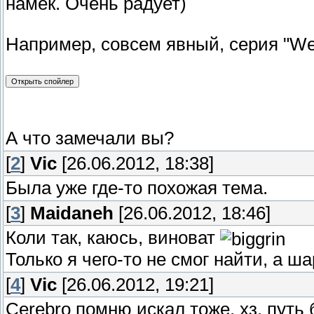
намек. Очень радует)
Например, совсем явный, серия "Weap
А что замечали вы?
[
2
]
Vic
[26.06.2012, 18:38]
Была уже где-то похожая тема.
[
3
]
Maidaneh
[26.06.2012, 18:46]
Коли так, каюсь, виноват
Только я чего-то не смог найти, а ш
[
4
]
Vic
[26.06.2012, 19:21]
Cerebro помню искал тоже, хз, путь 