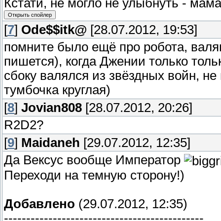
Кстати, не могло не улыбнуть - мама
[
7
]
Ode$$itk@
[28.07.2012, 19:53]
помните было ещё про робота, валяв
пишется), когда Джении только тол
сбоку валялся из звёздных войн, не 
тумбочка круглая)
[
8
]
Jovian808
[28.07.2012, 20:26]
R2D2?
[
9
]
Maidaneh
[29.07.2012, 12:35]
Да Вексус вообще Император
Переходи на темную сторону!)
Добавлено
(29.07.2012, 12:35)
---------------------------------------------