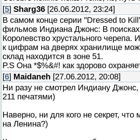
[
5
]
Sharg36
[26.06.2012, 23:24]
В самом конце серии "Dressed to Ki
фильмов Индиана Джонс: В поисках 
Королевство хрустального черепа. 
к цифрам на дверях хранилище можн
склад находится в зоне 51.
P.S Она *$%&#! как здорово охраняе
[
6
]
Maidaneh
[27.06.2012, 20:08]
Ни разу не смотрел Индиану Джонс,
211 печатями)
Наверно, ни для кого не секрет, что
на Ленина?)