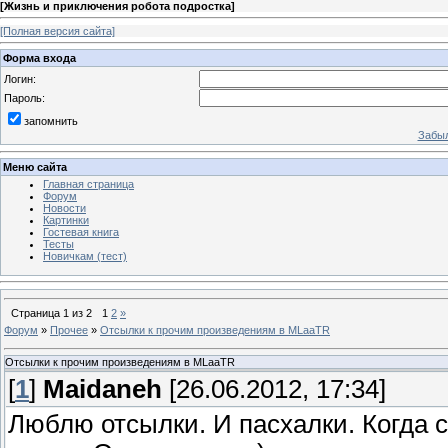
[
Жизнь и приключения робота подростка
]
[Полная версия сайта]
Форма входа
Логин:
Пароль:
запомнить
Забыл
Меню сайта
Главная страница
Форум
Новости
Картинки
Гостевая книга
Тесты
Новичкам (тест)
Страница
1
из
2
1
2
»
Форум
»
Прочее
»
Отсылки к прочим произведениям в MLaaTR
Отсылки к прочим произведениям в MLaaTR
[
1
]
Maidaneh
[26.06.2012, 17:34]
Люблю отсылки. И пасхалки. Когда