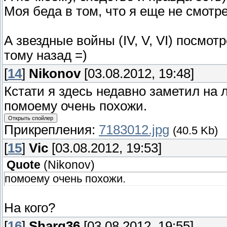
Моя беда в том, что я еще не смотрел "
А звездные войны (IV, V, VI) посмо
тому назад =)
[
14
]
Nikonov
[03.08.2012, 19:48]
Кстати я здесь недавно заметил на 
помоему очень похожи.
Прикрепления:
7183012.jpg
(40.5 Kb)
[
15
]
Vic
[03.08.2012, 19:53]
Quote
(
Nikonov
)
помоему очень похожи.
На кого?
[
16
]
Sharg36
[03.08.2012, 19:55]