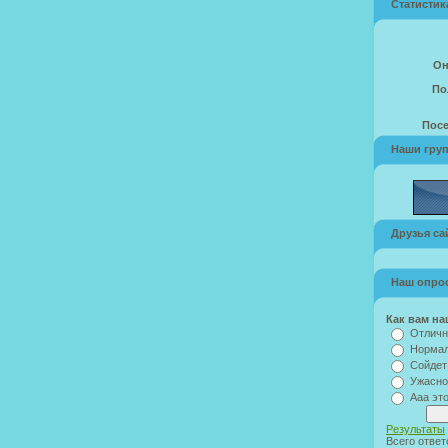
Статистик
Он
По
Посе
Наши гру
Друзья са
Наш опро
Как вам на
Отличн
Норма
Сойдет
Ужасно
Ааа это
Результаты
Всего ответ