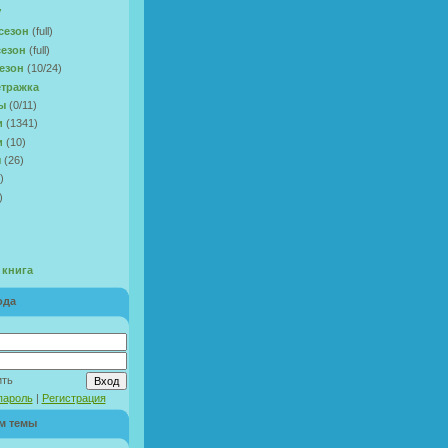
V
сезон
(full)
сезон
(full)
езон
(10/24)
тражка
ы
(0/11)
и
(1341)
и
(10)
ы
(26)
)
)
 книга
ода
ить
пароль
|
Регистрация
м темы