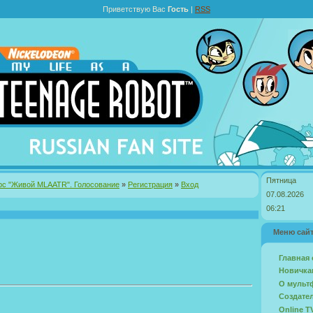
Приветствую Вас
Гость
|
RSS
Пятница
рс "Живой MLAATR". Голосование
»
Регистрация
»
Вход
07.08.2026
06:21
Меню сай
Главная 
Новичкам
О мульт
Создате
Online T