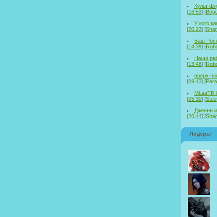
Культ фл
[
16:53
] [
Bog
У кого ка
[
20:23
] [
Sha
Ваш Рос
[
14:39
] [
Rob
Наши раб
[
13:48
] [
Rob
вверх но
[
09:43
] [
Par
MLaaTR 8
[
05:30
] [
Ste
Дженни из
[
20:44
] [
Sha
Лидеры