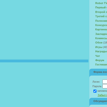
Robot T
Первый 
Второй 
Третий с
Полноме
Конкурс
Картинк
Закладк
Комикс
Обои
(18
Игры
(40
Награды
Чат
Форум
Гостевая
Форма вх
Логин:
Пароль:
запомн
Забыл 
Обсуждае