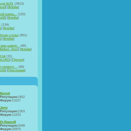
уда №29.
(3813)
omol
] [
Флейм
]
кой компь...
(120)
rg36
] [
Флейм
]
т
(134)
o
] [
Флейм
]
очие столы!
(801)
o
] [
Флейм
]
гами,шивор...
(80)
aBellum_9mm
] [
Флейм
]
-bit
(31)
epLoRD
] [
Прочее
]
 первого ...
(69)
rg36
] [
Персонажи
]
Norzel
Репутация:
2452
Форум:
13227
Jenn
Репутация:
2303
Форум:
12253
Di-RaptoR
Репутация:
2048
Форум:
20975