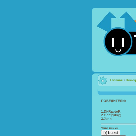
Главная
»
Конку
ПОБЕДИТЕЛИ:
1.Di-RaptoR
2.Ode$$itk@
3.Jenn
Участники: