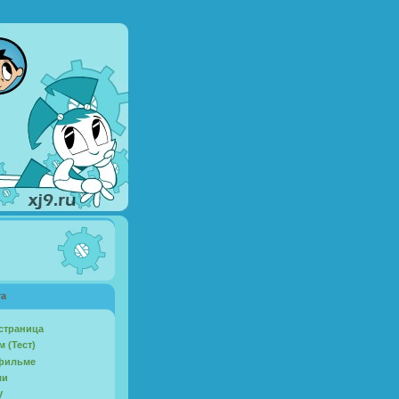
та
страница
 (Тест)
фильме
ли
V