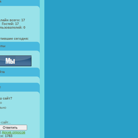
а
лайн всего:
17
Гостей:
17
льзователей:
0
тившие сегодня:
ппы
йта
с
ш сайт?
о
льно
 сайт...
|
Архив опросов
ов:
1783